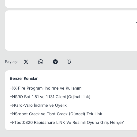
Paylaş:
Benzer Konular
X-Fire Programı İndirme ve Kullanımı
lSRO Bot 1.81 ve 1.131 Client[Orjinal Link]
Ksro-Vsro İndirme ve Üyelik
iSrobot Crack ve Tbot Crack (Güncel) Tek Link
Tbot0820 Rapidshare LiNK_Ve Resimli Oyuna Giriş HerşeY