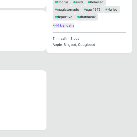
Chorus
asiltr
Rebellen
magictornado
ugur1975
Hurley
deportivo
altanburak
+44 kişi daha
11
misafir
·
3
bot
Apple, Bingbot, Googlebot