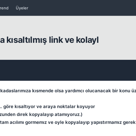
rend
Üyeler
kısaltılmış link ve kolayl
kadaslarımıza kısmende olsa yardımcı olucanacak bir konu üz
.. göre kısaltıyor ve araya noktalar koyuyor
Kapat
 yuzunden dırek kopyalayıp atamıyoruz.)
in tam acılımı gormemız ve oyle kopyalayıp yapıstırmamız gere