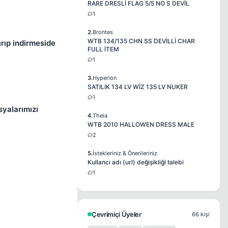
RARE DRESLİ FLAG 5/5 NO S DEVİL
1
2.
Brontes
WTB 134/135 CHN SS DEVİLLİ CHAR
ırıp indirmeside
FULL İTEM
1
3.
Hyperion
SATILIK 134 LV WİZ 135 LV NUKER
1
syalarımızı
4.
Theia
WTB 2010 HALLOWEN DRESS MALE
2
5.
İstekleriniz & Önerileriniz
Kullancı adı (url) değişikliği talebi
1
Çevrimiçi Üyeler
66 kişi