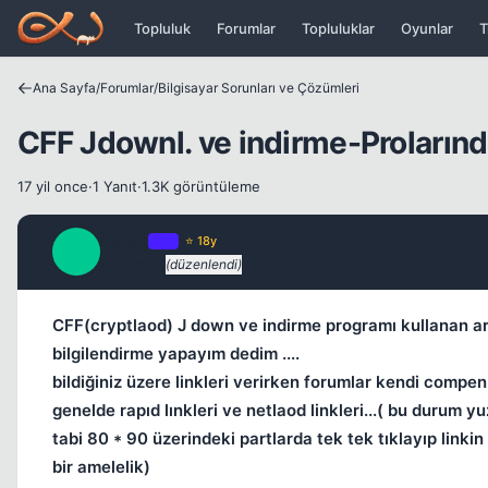
Icerige atla
Topluluk
Forumlar
Topluluklar
Oyunlar
T
Ana Sayfa
/
Forumlar
/
Bilgisayar Sorunları ve Çözümleri
CFF Jdownl. ve indirme-Prolarında 
17 yil once
·
1 Yanıt
·
1.3K görüntüleme
Baha i
OP
⭐ 18y
B
17 yil once
(düzenlendi)
CFF(cryptlaod) J down ve indirme programı kullanan ar
bilgilendirme yapayım dedim ....
bildiğiniz üzere linkleri verirken forumlar kendi compen
genelde rapıd lınkleri ve netlaod linkleri...( bu durum
tabi 80 * 90 üzerindeki partlarda tek tek tıklayıp link
bir amelelik)