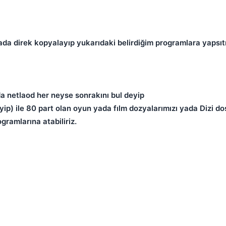
yada direk kopyalayıp yukarıdaki belirdiğim programlara yapsıt
da netlaod her neyse sonrakını bul deyip
yip) ile 80 part olan oyun yada fılm dozyalarımızı yada Dizi do
ramlarına atabiliriz.
💎
Mevcut reputation puanın
-
Bounty miktarı