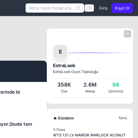
Giriş
Kayıt Ol
TR
E
ExtraLoob
ExtraLoob Oyun Topluluğu
#1
358K
2.6M
66
erinde bi
Üye
Mesaj
Çevrimiçi
🔥 Gündem
Tümü
kıyor.(buda tam
1.
Theia
WTS 131 LV WARİOR WARLOCK ACONUT