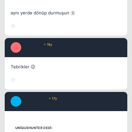
aynı yerde dönüp durmuşun :))
SiNoPLeEe
⭐ 18y
S
17 yil once
#6
Tebrikler 😉
SatanicTurtle
⭐ 17y
S
17 yil once
#7