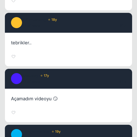
67' Mustang
⭐ 18y
6
17 yil once
#12
tebrikler..
Impossy
⭐ 17y
I
17 yil once
#13
Açamadım videoyu 🙄
DangerWalker
⭐ 19y
D