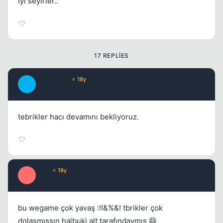
İyi seyirler..
17 REPLIES
BurdurLee
⭐ 18y
B
17 yil once
#2
Kapat
tebrikler hacı devamını bekliyoruz.
E0N
⭐ 19y
E
17 yil once
#3
Kapat
bu wegame çok yavaş :!!&%&! tbrikler çok
dolaşmıssın halbuki alt tarafındaymış 😄