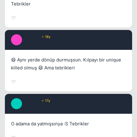
Tebrikler
Brooklyn
⭐ 18y
B
17 yil once
#10
😄 Aynı yerde dönüp durmuşsun. Kılpayı bir unique
killed olmuş 😄 Ama tebriklerr
VaMpiRe
⭐ 17y
V
17 yil once
#11
O adama da yatmışsınya :S Tebrikler