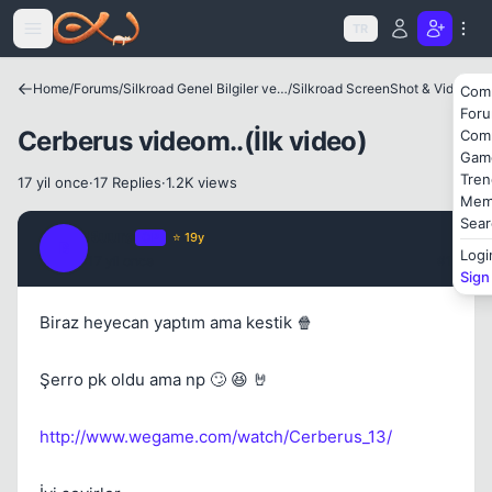
Kapat
Icerige atla
TR
Home
/
Forums
/
Silkroad Genel Bilgiler ve Update Bilgileri
/
Silkroad ScreenShot & Video
Com
For
Cerberus videom..(İlk video)
Com
Gam
Tren
17 yil once
·
17 Replies
·
1.2K views
Mem
Kapat
Sear
Buura
OP
⭐ 19y
B
Logi
17 yil once
#1
Sign
Biraz heyecan yaptım ama kestik 🍿
Şerro pk oldu ama np 🙄 😆 🤘
Kapat
http://www.wegame.com/watch/Cerberus_13/