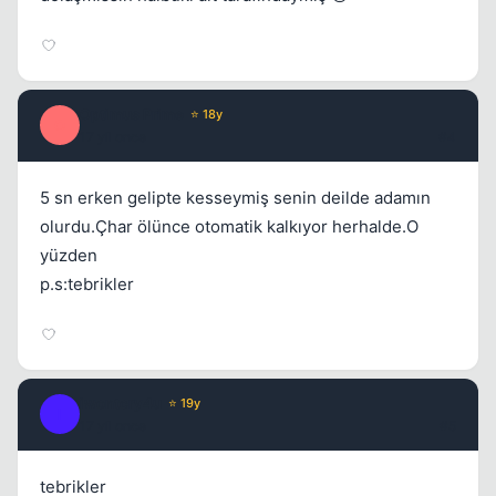
Optimus Prime
⭐ 18y
O
17 yil once
#4
5 sn erken gelipte kesseymiş senin deilde adamın
Kapat
olurdu.Çhar ölünce otomatik kalkıyor herhalde.O
yüzden
p.s:tebrikler
iwontcry4u
⭐ 19y
Kapat
I
17 yil once
#5
tebrikler