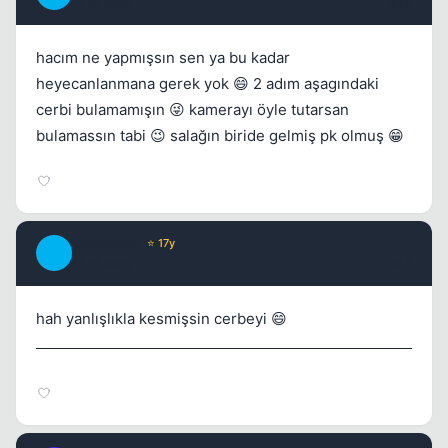
17 yil once
#14
hacım ne yapmışsın sen ya bu kadar
heyecanlanmana gerek yok 😄 2 adım aşagındaki
cerbi bulamamışın 😜 kamerayı öyle tutarsan
bulamassın tabi 😉 salağın biride gelmiş pk olmuş 😁
Minotoche
⭐ 17y
M
17 yil once
#15
hah yanlışlıkla kesmişsin cerbeyi 😄