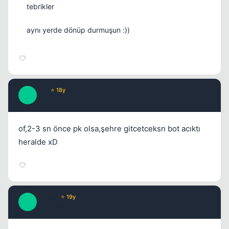
tebrikler
aynı yerde dönüp durmuşun :))
Kai
⭐ 18y
K
17 yil once
#8
of,2-3 sn önce pk olsa,şehre gitcetceksn bot acıktı
heralde xD
Tengrİ
⭐ 19y
T
17 yil once
#9