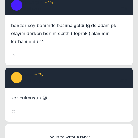
Fre3sTyLe
⭐ 18y
F
17 yil once
#16
benzer sey benımde basıma geldı tg de adam pk
olayım derken benım earth ( toprak ) alanımın
kurbanı oldu ^^
Cube
⭐ 17y
C
17 yil once
#17
zor bulmuşun 😜
Log in to write a reply.