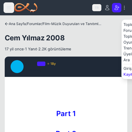
Icerige atla
Kapat
TR
Ana Sayfa
/
Forumlar
/
Film-Müzik Duyuruları ve Tanıtımları
Topl
Foru
Cem Yılmaz 2008
Topl
Oyun
Tren
17 yil once
·
1 Yanıt
·
2.2K görüntüleme
Üyel
Ara
Buzzz
OP
⭐ 18y
B
Giriş
17 yil once
#1
Kayı
Part 1