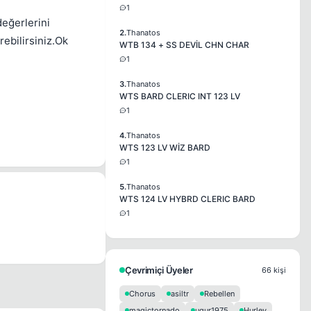
1
eğerlerini
2.
Thanatos
rebilirsiniz.Ok
WTB 134 + SS DEVİL CHN CHAR
1
3.
Thanatos
WTS BARD CLERIC INT 123 LV
1
4.
Thanatos
WTS 123 LV WİZ BARD
1
5.
Thanatos
WTS 124 LV HYBRD CLERIC BARD
1
Çevrimiçi Üyeler
66 kişi
Chorus
asiltr
Rebellen
magictornado
ugur1975
Hurley