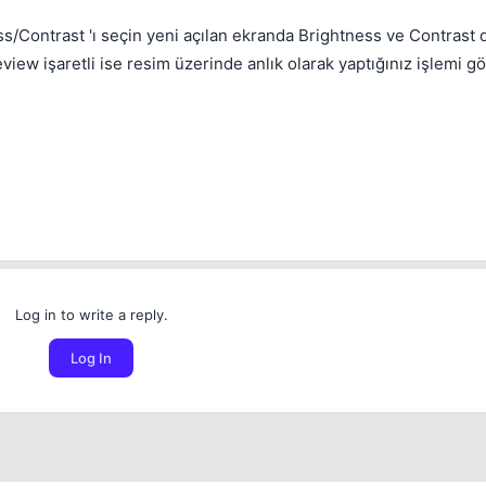
ontrast 'ı seçin yeni açılan ekranda Brightness ve Contrast d
view işaretli ise resim üzerinde anlık olarak yaptığınız işlemi gö
💎
Your current reputation
-
Log in to write a reply.
Bounty amount
Log In
Permanent
1 days
3 days
7 days
Between 1 and 5000 reputation points
30 days
Also delete this user's recent content
Duration
Check to quickly clean up a spam account.
Cancel