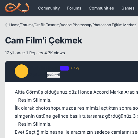
Icerige atla
Community
Forums
Communities
Games
Home
/
Forums
/
Grafik Tasarım
/
Adobe Photoshop
/
Photoshop Eğitim Merkezi
Cam Film'i Çekmek
17 yil once
·
1 Replies
·
4.7K views
ThatsMyRoad
OP
⭐ 17y
T
17 yil once
(edited)
Altta Görmüş olduğunuz düz Honda Accord Marka Aracımı
- Resim Silinmiş.
İlk olarak photoshopumuzda resimimizi açtıktan sonra s
simgenin üstüne gelince basılı tutarsanız gördüğünüz 3 
- Resim Silinmiş.
Evet Seçtiğimiz nesne ile aracımızın sadece camlarını seç