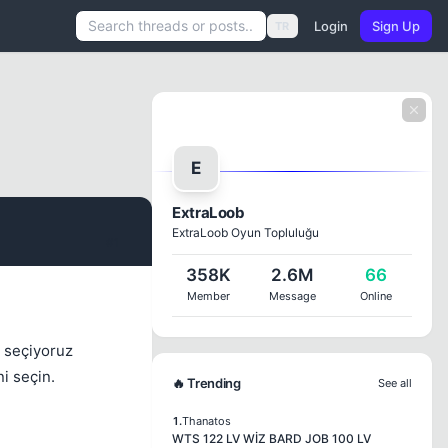
Login
Sign Up
TR
E
ExtraLoob
ExtraLoob Oyun Topluluğu
#1
358K
2.6M
66
.
Member
Message
Online
 seçiyoruz
i seçin.
🔥 Trending
See all
1.
Thanatos
WTS 122 LV WİZ BARD JOB 100 LV