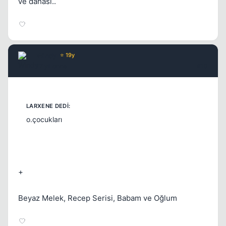
ve dahası..
Windy
⭐ 19y
17 yil once
#10
o.çocukları
+
Beyaz Melek, Recep Serisi, Babam ve Oğlum