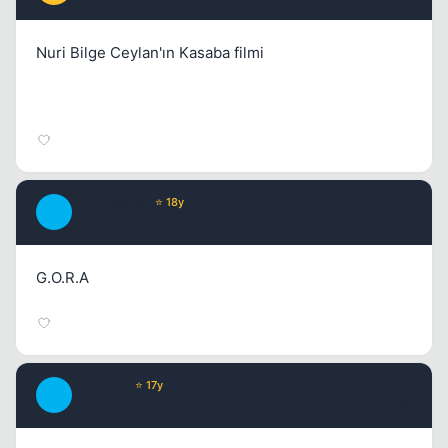
Nuri Bilge Ceylan'ın Kasaba filmi
JawBreaker
⭐ 18y
J
17 yil once
#5
G.O.R.A
Sentinus
⭐ 17y
S
17 yil once
#6