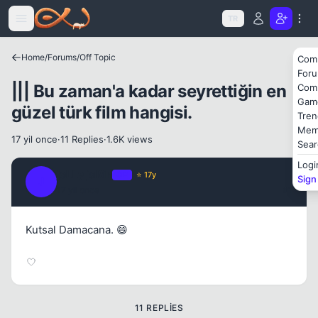
Icerige atla
TR
Home
/
Forums
/
Off Topic
Com
For
||| Bu zaman'a kadar seyrettiğin en
Com
Gam
güzel türk film hangisi.
Tren
Mem
17 yil once
·
11 Replies
·
1.6K views
Sear
Logi
joLLy jaRin
OP
⭐ 17y
Sign
J
17 yil once
#1
Kapat
Kutsal Damacana. 😄
11 REPLIES