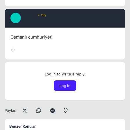
EmmaW
⭐ 19y
E
17 yil once
#11
Osmanlı cumhuriyeti
Log in to write a reply.
Log In
Paylaş:
Benzer Konular