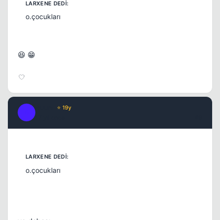
o.çocukları
😆 😁
Buura
⭐ 19y
B
17 yil once
#9
o.çocukları