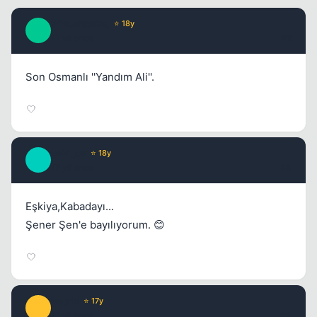
Winterspring
⭐ 18y
W
17 yil once
#2
Son Osmanlı ''Yandım Ali''.
zeki_ce
⭐ 18y
Kapat
Z
17 yil once
#3
Eşkiya,Kabadayı...
Şener Şen'e bayılıyorum. 😊
Kapat
Maple
⭐ 17y
M
17 yil once
#4