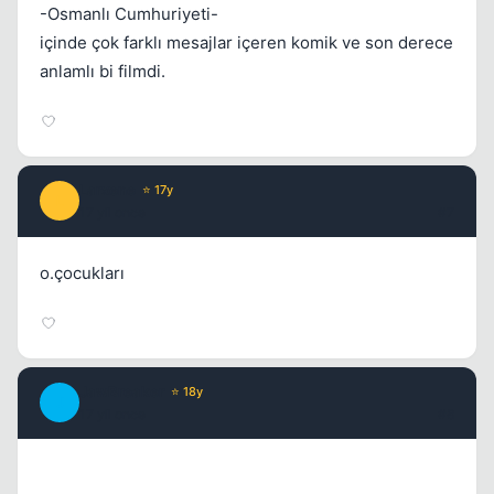
-Osmanlı Cumhuriyeti-
içinde çok farklı mesajlar içeren komik ve son derece
anlamlı bi filmdi.
Larxene
⭐ 17y
L
17 yil once
#7
o.çocukları
JawBreaker
⭐ 18y
J
17 yil once
#8