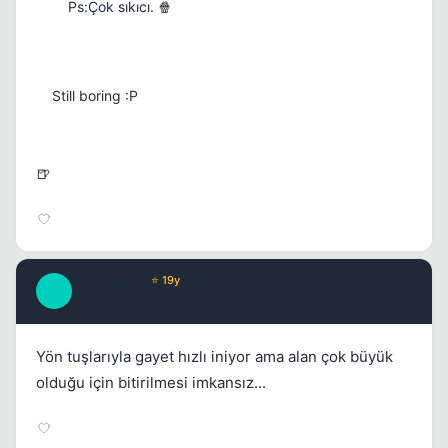
Ps:Çok sıkıcı. 🍿
Still boring :P
🍺
RollsRoyce
⭐ 19y
R
17 yil once
#7
Yön tuşlarıyla gayet hızlı iniyor ama alan çok büyük
olduğu için bitirilmesi imkansız...