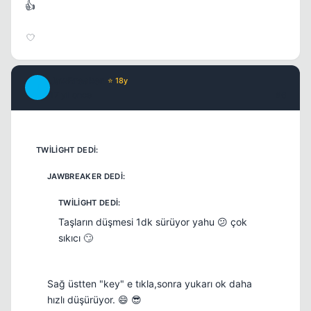
👍
JawBreaker
⭐ 18y
J
17 yil once
#6
Taşların düşmesi 1dk sürüyor yahu 😕 çok
sıkıcı 🙄
Sağ üstten "key" e tıkla,sonra yukarı ok daha
hızlı düşürüyor. 😄 😎