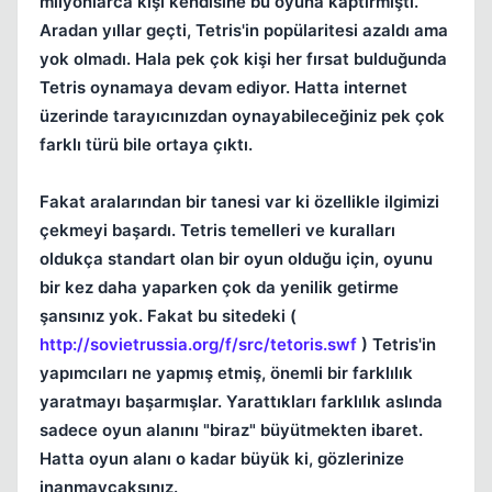
milyonlarca kişi kendisine bu oyuna kaptırmıştı.
Aradan yıllar geçti, Tetris'in popülaritesi azaldı ama
yok olmadı. Hala pek çok kişi her fırsat bulduğunda
Kapat
Tetris oynamaya devam ediyor. Hatta internet
üzerinde tarayıcınızdan oynayabileceğiniz pek çok
farklı türü bile ortaya çıktı.
Fakat aralarından bir tanesi var ki özellikle ilgimizi
çekmeyi başardı. Tetris temelleri ve kuralları
oldukça standart olan bir oyun olduğu için, oyunu
bir kez daha yaparken çok da yenilik getirme
Kapat
şansınız yok. Fakat bu sitedeki (
http://sovietrussia.org/f/src/tetoris.swf
) Tetris'in
yapımcıları ne yapmış etmiş, önemli bir farklılık
yaratmayı başarmışlar. Yarattıkları farklılık aslında
sadece oyun alanını "biraz" büyütmekten ibaret.
Hatta oyun alanı o kadar büyük ki, gözlerinize
inanmaycaksınız.