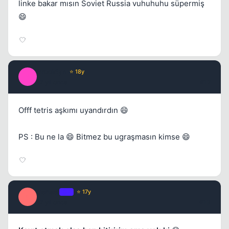
linke bakar mısın Soviet Russia vuhuhuhu süpermiş
😄
Brooklyn
⭐ 18y
B
17 yil once
#12
Offf tetris aşkımı uyandırdın 😄
PS : Bu ne la 😄 Bitmez bu ugraşmasın kimse 😄
Sensei
OP
⭐ 17y
S
17 yil once
#13