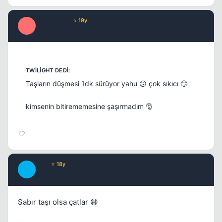
Misproject
⭐ 19y
M
17 yil once
#8
Taşların düşmesi 1dk sürüyor yahu 😕 çok sıkıcı 🙄
kimsenin bitirememesine şaşırmadım 🎅
Kup
⭐ 18y
K
17 yil once
#9
Sabır taşı olsa çatlar 😆