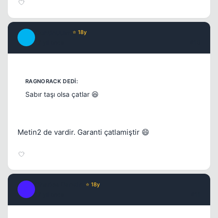
Continuum
⭐ 18y
C
17 yil once
#10
Sabır taşı olsa çatlar 😆
Metin2 de vardir. Garanti çatlamiştir 😄
Charles Darwin
⭐ 18y
C
17 yil once
#11