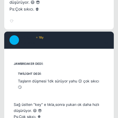
düşürüyor. 😄 😎
Ps:Çok sıkıcı. 🍿
TwiLighT
⭐ 18y
T
17 yil once
#4
Kapat
Taşların düşmesi 1dk sürüyor yahu 😕 çok sıkıcı
🙄
Sağ üstten "key" e tıkla,sonra yukarı ok daha hızlı
düşürüyor. 😄 😎
Ps:Çok sıkıcı. 🍿