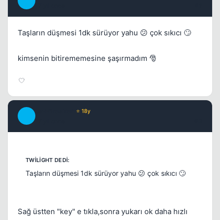
T
17 yil once
#2
Kapat
Taşların düşmesi 1dk sürüyor yahu 😕 çok sıkıcı 🙄
kimsenin bitirememesine şaşırmadım 🎅
Kapat
JawBreaker
⭐ 18y
J
17 yil once
#3
Taşların düşmesi 1dk sürüyor yahu 😕 çok sıkıcı 🙄
Kapat
Sağ üstten "key" e tıkla,sonra yukarı ok daha hızlı