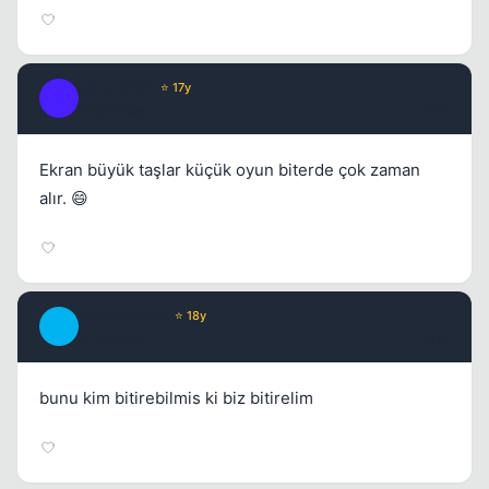
joLLy jaRin
⭐ 17y
J
17 yil once
#16
Ekran büyük taşlar küçük oyun biterde çok zaman
alır. 😄
Original Man
⭐ 18y
O
17 yil once
#17
bunu kim bitirebilmis ki biz bitirelim