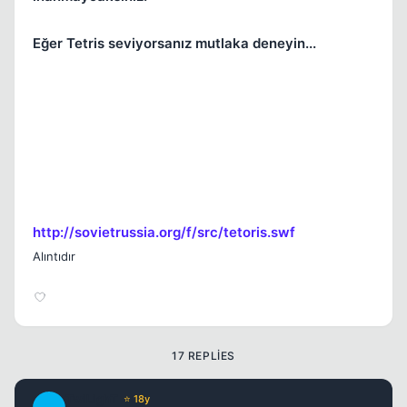
Eğer Tetris seviyorsanız mutlaka deneyin...
Kapat
Kapat
http://sovietrussia.org/f/src/tetoris.swf
Alıntıdır
17 REPLIES
TwiLighT
⭐ 18y