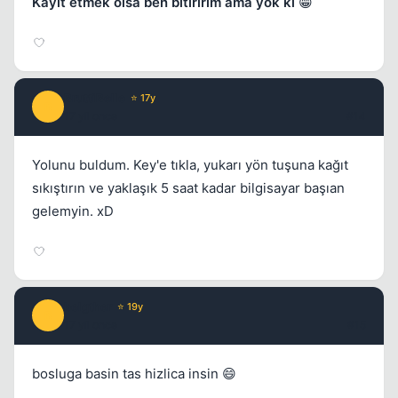
Kayıt etmek olsa ben bitiririm ama yok ki
😁
BruttiBelle
⭐ 17y
B
17 yil once
#14
Yolunu buldum. Key'e tıkla, yukarı yön tuşuna kağıt
sıkıştırın ve yaklaşık 5 saat kadar bilgisayar başıan
gelemyin. xD
belgther
⭐ 19y
B
17 yil once
#15
bosluga basin tas hizlica insin 😄