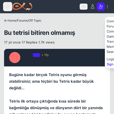
Icerige atla
Kapat
TR
Home
/
Forums
/
Off Topic
Com
For
Bu tetrisi bitiren olmamış
Com
Gam
Tren
17 yil once
·
17 Replies
·
1.7K views
Mem
Sear
Kapat
Sensei
OP
⭐ 17y
S
Logi
17 yil once
#1
Sign
Bugüne kadar birçok Tetris oyunu görmüş
olabilirsiniz; ama hiçbiri bu Tetris kadar büyük
değildi...
Tetris ilk ortaya çıktığında kısa sürede bir
bağımlılığa dönüşmüş ve dünyanın dört bir yanında