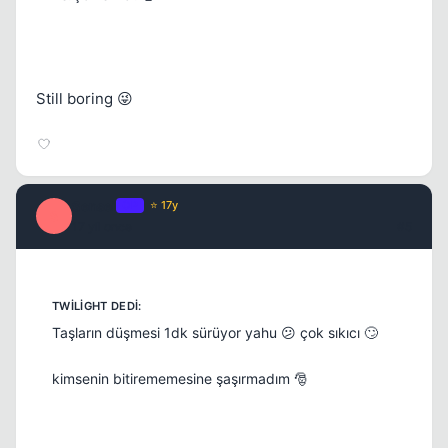
Still boring 😜
Sensei
OP
⭐ 17y
S
17 yil once
#5
Taşların düşmesi 1dk sürüyor yahu 😕 çok sıkıcı 🙄
kimsenin bitirememesine şaşırmadım 🎅