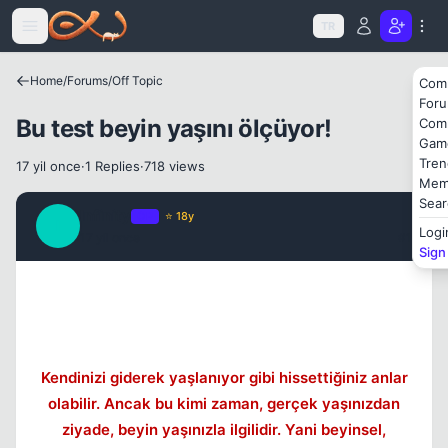
Icerige atla
TR
Home
/
Forums
/
Off Topic
Com
For
Bu test beyin yaşını ölçüyor!
Com
Gam
Tren
17 yil once
·
1 Replies
·
718 views
Mem
Sear
Infinity
OP
⭐ 18y
I
Logi
17 yil once
#1
Sign
Kendinizi giderek yaşlanıyor gibi hissettiğiniz anlar
olabilir. Ancak bu kimi zaman, gerçek yaşınızdan
ziyade, beyin yaşınızla ilgilidir. Yani beyinsel,