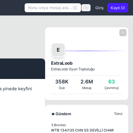
Giriş
Kayıt Ol
TR
E
ExtraLoob
ExtraLoob Oyun Topluluğu
#1
358K
2.6M
63
 yinede keyfini
Üye
Mesaj
Çevrimiçi
🔥 Gündem
Tümü
1.
Brontes
WTB 134/135 CHN SS DEVİLLİ CHAR