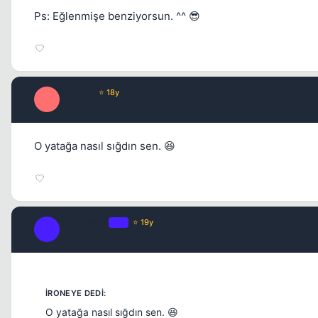
Ps: Eğlenmişe benziyorsun. ^^ 😎
ironEyE
⭐ 18y
I
17 yil once
O yatağa nasıl sığdın sen. 😆
Black Rain
OP
⭐ 19y
B
17 yil once
O yatağa nasıl sığdın sen. 😆