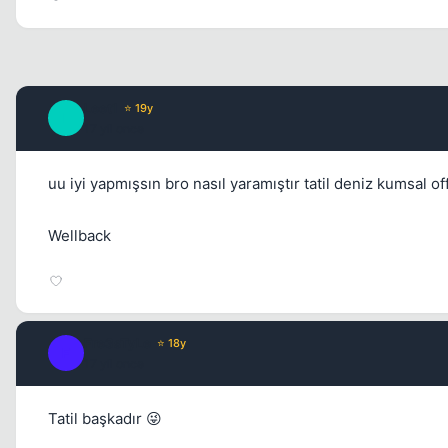
Leet1
⭐ 19y
L
17 yil once
uu iyi yapmışsın bro nasıl yaramıştır tatil deniz kumsal off
Wellback
Fre3sTyLe
⭐ 18y
F
17 yil once
Tatil başkadır 😜