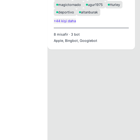
magictornado
ugur1975
Hurley
deportivo
altanburak
+44 kişi daha
8
misafir
·
3
bot
Apple, Bingbot, Googlebot