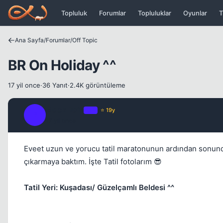
Icerige atla
Topluluk
Forumlar
Topluluklar
Oyunlar
T
Ana Sayfa
/
Forumlar
/
Off Topic
BR On Holiday ^^
17 yil once
·
36 Yanıt
·
2.4K görüntüleme
Black Rain
OP
⭐ 19y
B
17 yil once
Eveet uzun ve yorucu tatil maratonunun ardından sonunda
çıkarmaya baktım. İşte Tatil fotolarım 😎
Tatil Yeri: Kuşadası/ Güzelçamlı Beldesi ^^