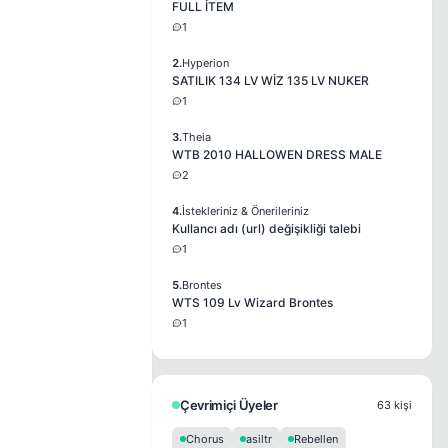
FULL İTEM
1
2.
Hyperion
SATILIK 134 LV WİZ 135 LV NUKER
1
3.
Theia
WTB 2010 HALLOWEN DRESS MALE
2
4.
İstekleriniz & Önerileriniz
Kullancı adı (url) değişikliği talebi
1
5.
Brontes
WTS 109 Lv Wizard Brontes
1
Çevrimiçi Üyeler
63 kişi
Chorus
asiltr
Rebellen