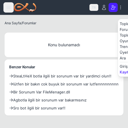
Icerige atla
TR
Ana Sayfa
/
Forumlar
Topl
Foru
Topl
Oyun
Konu bulunamadı
Tren
Üyel
Ara
Giriş
Benzer Konular
Kayı
SteaLtHeX botla ilgili bir sorunum var bir yardimci olun!!
lütfen bir bakın cok buyuk bir sorunum var lutfennnnnnnnn
Bir Sorunum Var FileMenager.dll
Agbotla ilgili bir sorunum var bakarmısınız
Sro bot ilgili bir sorunum var!!