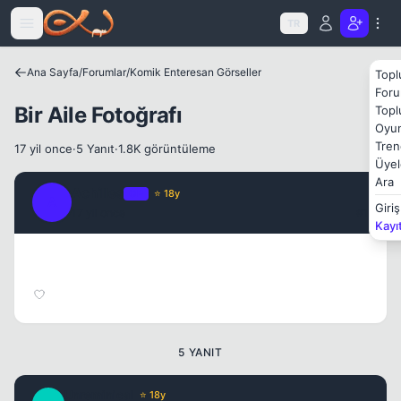
Icerige atla
TR
Ana Sayfa
/
Forumlar
/
Komik Enteresan Görseller
Topl
Foru
Bir Aile Fotoğrafı
Topl
Oyun
Tren
17 yil once
·
5 Yanıt
·
1.8K görüntüleme
Üyel
Ara
Kapat
Achilles
OP
⭐ 18y
A
Giriş
17 yil once
#1
Kayı
5 YANIT
Unreminical
⭐ 18y