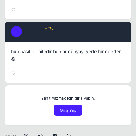
joLLy jaRin
⭐ 17y
J
17 yil once
#5
bun nasıl bir ailedir bunlar dünyayı yerle bir ederler.
😄
Yanıt yazmak için giriş yapın.
Giriş Yap