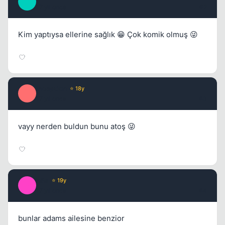
U
17 yil once
#2
Kim yaptıysa ellerine sağlık 😁 Çok komik olmuş 😜
Inception
⭐ 18y
I
17 yil once
#3
vayy nerden buldun bunu atoş 😜
h&a
⭐ 19y
H
17 yil once
#4
bunlar adams ailesine benzior