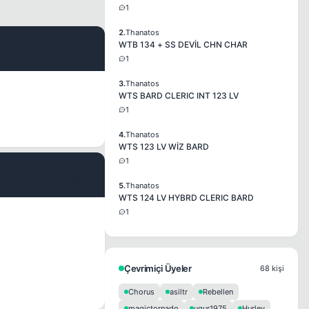
1
2.
Thanatos
WTB 134 + SS DEVİL CHN CHAR
#2
1
3.
Thanatos
WTS BARD CLERIC INT 123 LV
1
4.
Thanatos
WTS 123 LV WİZ BARD
1
#3
5.
Thanatos
WTS 124 LV HYBRD CLERIC BARD
1
Çevrimiçi Üyeler
68 kişi
Chorus
asiltr
Rebellen
magictornado
ugur1975
Hurley