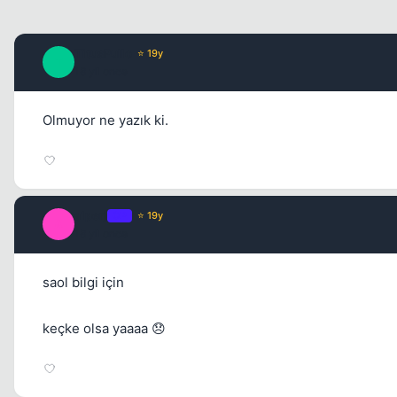
TitusPullo
⭐ 19y
T
18 yil once
Olmuyor ne yazık ki.
alperj
OP
⭐ 19y
A
18 yil once
saol bilgi için
keçke olsa yaaaa 😞