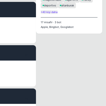
deportivo
altanburak
#4
+40 kişi daha
17
misafir
·
3
bot
Apple, Bingbot, Googlebot
#5
#6