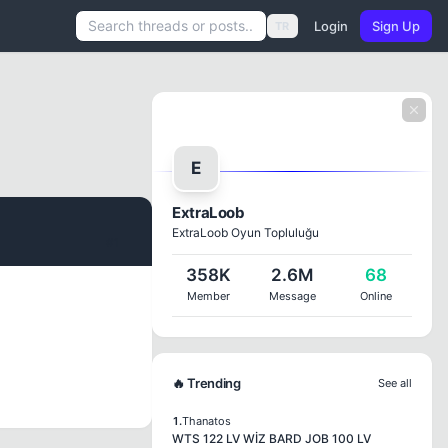
Login
Sign Up
TR
E
ExtraLoob
ExtraLoob Oyun Topluluğu
#1
358K
2.6M
68
Member
Message
Online
🔥 Trending
See all
1.
Thanatos
WTS 122 LV WİZ BARD JOB 100 LV