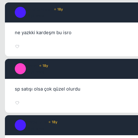
JackDaniels_
⭐ 18y
J
18 yil once
ne yazkki kardeşm bu isro
t3trat
⭐ 18y
T
18 yil once
sp satışı olsa çok qüzel olurdu
Fre3sTyLe
⭐ 18y
F
18 yil once