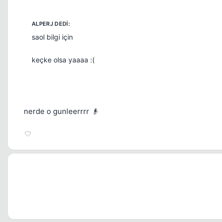
saol bilgi için
keçke olsa yaaaa :(
nerde o gunleerrrr 👴