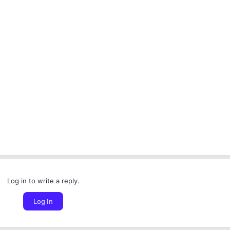
Cancel
Cancel
Delete Thread
Cancel
Move Thread
Cancel
Place Bounty
Log in to write a reply.
Log In