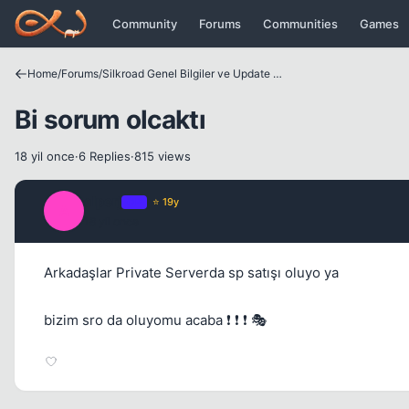
Icerige atla
Community
Forums
Communities
Games
Home
/
Forums
/
Silkroad Genel Bilgiler ve Update Bilgileri
Bi sorum olcaktı
18 yil once
·
6 Replies
·
815 views
alperj
OP
⭐ 19y
A
18 yil once
Arkadaşlar Private Serverda sp satışı oluyo ya
bizim sro da oluyomu acaba ❗ ❗ ❗ 🎭