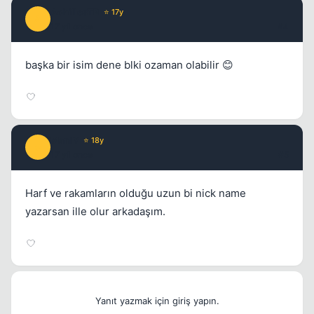
AchillesTR
⭐ 17y
A
17 yil once
#4
başka bir isim dene blki ozaman olabilir 😊
ManlY
⭐ 18y
M
17 yil once
#5
Harf ve rakamların olduğu uzun bi nick name
yazarsan ille olur arkadaşım.
Yanıt yazmak için giriş yapın.