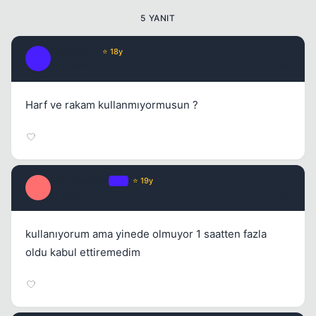
5 YANIT
Fre3sTyLe
⭐ 18y
F
17 yil once
#2
Harf ve rakam kullanmıyormusun ?
Mr_Poseidon
OP
⭐ 19y
M
17 yil once
#3
kullanıyorum ama yinede olmuyor 1 saatten fazla
oldu kabul ettiremedim