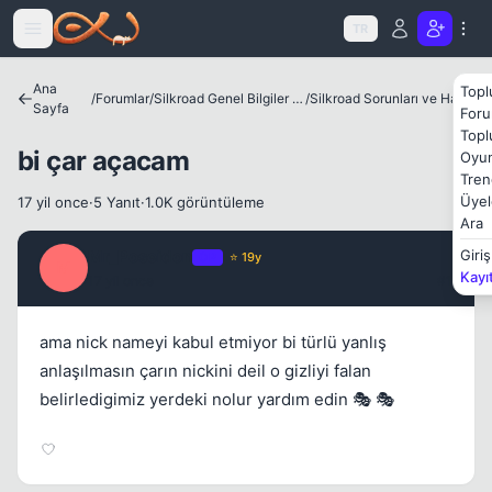
Icerige atla
TR
Kapat
Ana
Topl
/
Forumlar
/
Silkroad Genel Bilgiler ve Update Bilgileri
/
Silkroad Sorunları ve Hataları
Sayfa
Foru
Topl
bi çar açacam
Oyun
Tren
Üyel
17 yil once
·
5 Yanıt
·
1.0K görüntüleme
Ara
Mr_Poseidon
Giriş
OP
⭐ 19y
M
Kapat
Kayı
17 yil once
#1
ama nick nameyi kabul etmiyor bi türlü yanlış
anlaşılmasın çarın nickini deil o gizliyi falan
belirledigimiz yerdeki nolur yardım edin 🎭 🎭