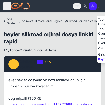
Icerige atla
TR
Ana
Topl
/
Forumlar
/
Silkroad Genel Bilgiler ve Update Bilgileri
/
Silkroad Sorunları ve Hataları
Sayfa
Foru
Topl
beyler silkroad orjinal dosya linklri
Oyun
Tren
rapid
Üyel
Ara
17 yil once
·
2 Yanıt
·
1.7K görüntüleme
Giriş
Kapat
Kayı
AchillesTR
OP
⭐ 17y
A
17 yil once
#1
evet beyler dosyalar vb bozulabiliyor onun için
linklerini buraya koyacagım
dbghelp.dll (330 KB)
http://rapidshare.com/files/142872999/dbghelp.rar.ht