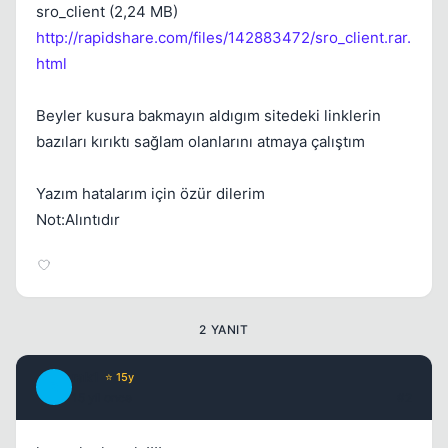
sro_client (2,24 MB)
http://rapidshare.com/files/142883472/sro_client.rar.
html
Beyler kusura bakmayın aldıgım sitedeki linklerin
bazıları kırıktı sağlam olanlarını atmaya çalıştım
Yazım hatalarım için özür dilerim
Not:Alıntıdır
2 YANIT
rak1
⭐ 15y
R
15 yil once
#2