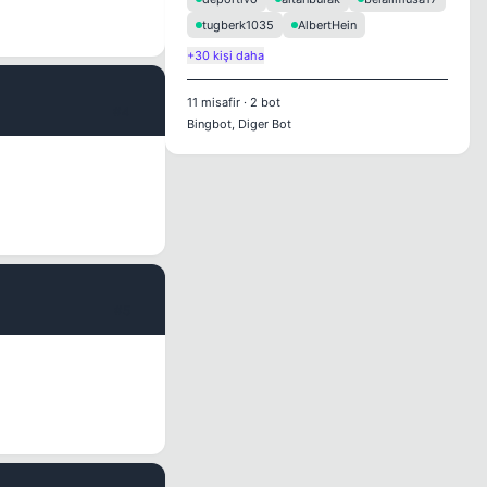
tugberk1035
AlbertHein
+30 kişi daha
11
misafir
·
2
bot
#4
Bingbot, Diger Bot
#5