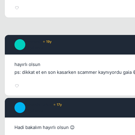
EmmaW
⭐ 19y
E
17 yil once
hayırlı olsun
ps: dikkat et en son kasarken scammer kaynıyordu gaia 
SatanicTurtle
⭐ 17y
S
17 yil once
Hadi bakalım hayırlı olsun 😉