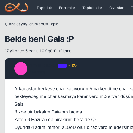
Icerige atla
Topluluk
Forumlar
Topluluklar
Oyunlar
T
Ana Sayfa
/
Forumlar
/
Off Topic
Bekle beni Gaia :P
17 yil once
·
6 Yanıt
·
1.0K görüntüleme
ImmorTaLGoD
OP
⭐ 17y
I
17 yil once
Arkadaşlar herkese char kasıyorum.Ama kendime char ka
bekleyeceğime char kasmaya karar verdim.Server düşünürk
Gaia!
Bizde bir bakalım Gaia'nın tadına.
Zaten 6 Haziran'da bırakırım heralde 😜
Oyundaki adım ImmorTaLGoD olur biraz yardım edersiniz ar