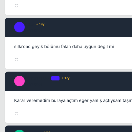
Kobe
⭐ 19y
K
17 yil once
silkroad geyik bölümü falan daha uygun değil mi
ImmorTaLGoD
OP
⭐ 17y
I
17 yil once
Karar veremedim buraya açtım eğer yanlış açtıysam taşına
⭐ 17y