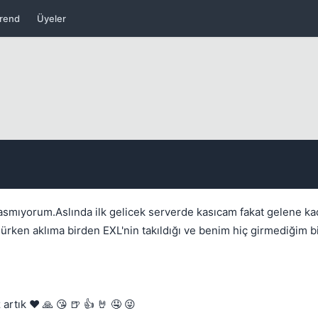
rend
Üyeler
Kapat
Kapat
smıyorum.Aslında ilk gelicek serverde kasıcam fakat gelene ka
en aklıma birden EXL'nin takıldığı ve benim hiç girmediğim bi
tık ❤️ 🙏 😘 🍺 👍 🤘 🤤 😜
Kapat