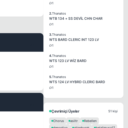
1
2.
Thanatos
WTB 134 + SS DEVİL CHN CHAR
1
3.
Thanatos
WTS BARD CLERIC INT 123 LV
#2
1
4.
Thanatos
WTS 123 LV WİZ BARD
1
5.
Thanatos
WTS 124 LV HYBRD CLERIC BARD
1
#3
Çevrimiçi Üyeler
51 kişi
Chorus
asiltr
Rebellen
deportivo
altanburak
belalimusa17