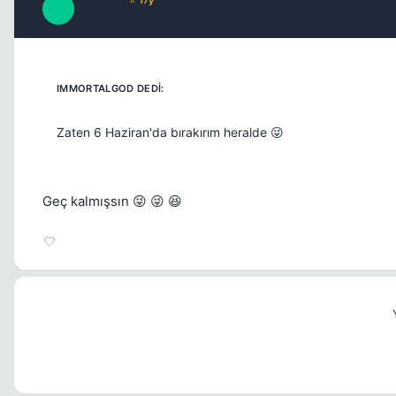
Paradise
P
17 yil once
Zaten 6 Haziran'da bırakırım heralde 😜
Geç kalmışsın 😜 😜 😆