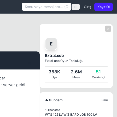
Giriş
Kayıt Ol
TR
E
ExtraLoob
ExtraLoob Oyun Topluluğu
#1
358K
2.6M
51
dar
Üye
Mesaj
Çevrimiçi
r server geldi
🔥 Gündem
Tümü
1.
Thanatos
WTS 122 LV WİZ BARD JOB 100 LV