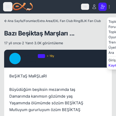
Icerige atla
TR
Kapat
Ana Sayfa
/
Forumlar
/
Extra Area
/
EXL Fan Club Ring
/
BJK Fan Club
Topl
Foru
Bazı Beşiktaş Marşları ...
Topl
Oyun
Tren
17 yil once
·
2 Yanıt
·
3.0K görüntüleme
Üyel
Ara
Marinero
OP
⭐ 19y
M
Giriş
17 yil once
#1
Kayı
Kapat
BeŞiKTaŞ MaRŞLaRI
Büyüdüğüm beşiksin mezarımda taş
Damarımda kanımsın gözümde yaş
Yaşamımda ölümümde sözüm BEŞİKTAŞ
Mutluyum gururluyum özüm BEŞİKTAŞ