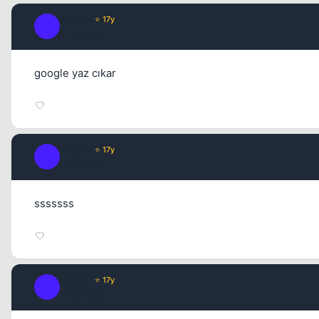
king31
⭐ 17y
K
17 yil once
google yaz cıkar
king31
⭐ 17y
K
17 yil once
sssssss
king31
⭐ 17y
K
17 yil once