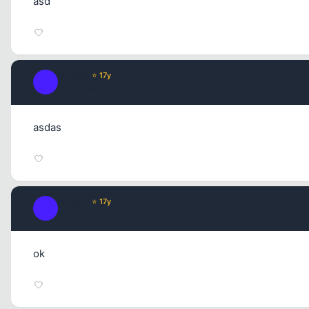
asd
king31
⭐ 17y
K
17 yil once
asdas
king31
⭐ 17y
K
17 yil once
ok