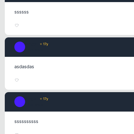
ssssss
king31
⭐ 17y
K
17 yil once
asdasdas
king31
⭐ 17y
K
17 yil once
ssssssssss