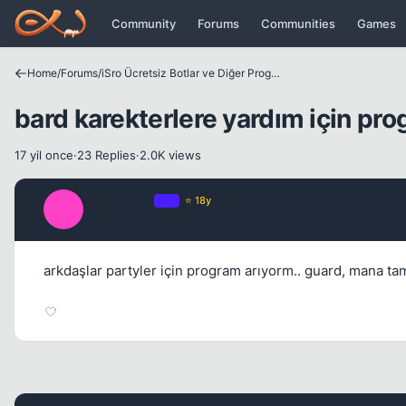
Icerige atla
Community
Forums
Communities
Games
Home
/
Forums
/
iSro Ücretsiz Botlar ve Diğer Programlar
bard karekterlere yardım için pr
17 yil once
·
23 Replies
·
2.0K views
_EvilCraft_
OP
⭐ 18y
_
17 yil once
arkdaşlar partyler için program arıyorm.. guard, mana t