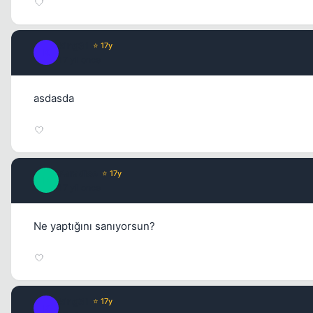
king31
⭐ 17y
K
17 yil once
asdasda
Paradise
⭐ 17y
P
17 yil once
Ne yaptığını sanıyorsun?
king31
⭐ 17y
K