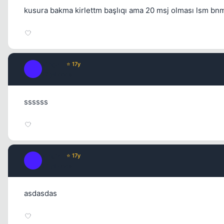
kusura bakma kirlettm başlıqı ama 20 msj olması lsm bn
king31
⭐ 17y
K
17 yil once
ssssss
king31
⭐ 17y
K
17 yil once
asdasdas