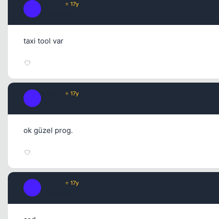
king31
⭐ 17y
K
17 yil once
taxi tool var
king31
⭐ 17y
K
17 yil once
ok güzel prog.
king31
⭐ 17y
K
17 yil once