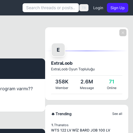
Login
Sign Up
TR
E
ExtraLoob
ExtraLoob Oyun Topluluğu
#1
358K
2.6M
71
 program varmı??
Member
Message
Online
🔥 Trending
See all
1.
Thanatos
WTS 122 LV WİZ BARD JOB 100 LV