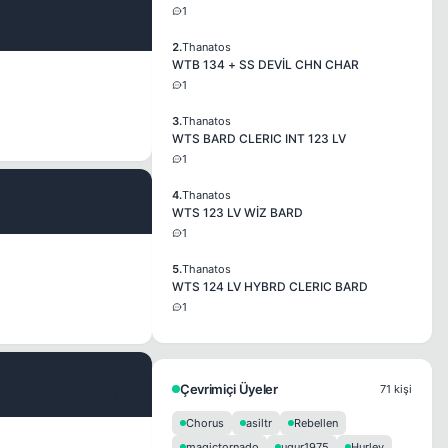
1
#2
2.
Thanatos
WTB 134 + SS DEVİL CHN CHAR
1
3.
Thanatos
WTS BARD CLERIC INT 123 LV
1
4.
Thanatos
#3
WTS 123 LV WİZ BARD
1
5.
Thanatos
WTS 124 LV HYBRD CLERIC BARD
1
Çevrimiçi Üyeler
71 kişi
#4
Chorus
asiltr
Rebellen
magictornado
ugur1975
Hurley