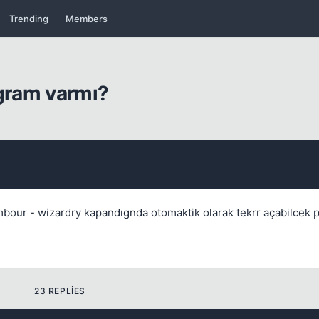
Trending
Members
ogram varmı?
Kapat
ambour - wizardry kapandıgnda otomaktik olarak tekrr açabilcek
Kapat
23 REPLIES