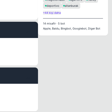
deportivo
altanburak
+44 kişi daha
14
misafir
·
5
bot
Apple, Baidu, Bingbot, Googlebot, Diger Bot
#5
#6