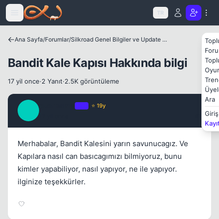
Icerige atla
Kapat
TR
Ana Sayfa
/
Forumlar
/
Silkroad Genel Bilgiler ve Update Bilgileri
Topl
Foru
Bandit Kale Kapısı Hakkında bilgi
Topl
Oyun
Tren
17 yil once
·
2 Yanıt
·
2.5K görüntüleme
Üyel
Ara
quaresma
OP
⭐ 19y
Q
Giriş
17 yil once
#1
Kayı
Merhabalar, Bandit Kalesini yarın savunucagız. Ve
Kapılara nasıl can basıcagımızı bilmiyoruz, bunu
kimler yapabiliyor, nasıl yapıyor, ne ile yapıyor.
ilginize teşekkürler.