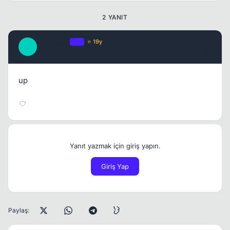
2 YANIT
quaresma
OP
⭐ 19y
Q
17 yil once
#2
up
Yanıt yazmak için giriş yapın.
Giriş Yap
Paylaş: