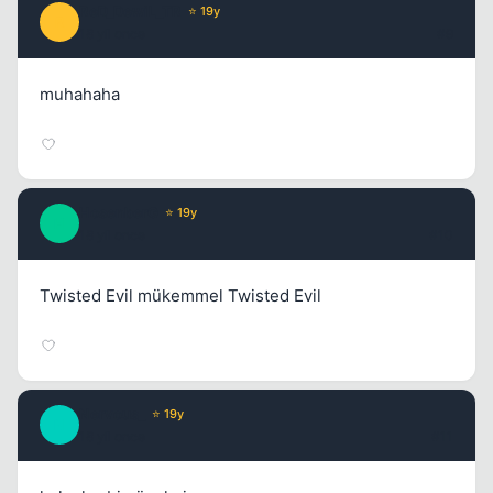
ReD_DewiL_TR
⭐ 19y
R
18 yil once
#9
muhahaha
HosenberG
⭐ 19y
H
18 yil once
#10
Twisted Evil mükemmel Twisted Evil
Nervous_
⭐ 19y
N
18 yil once
#11