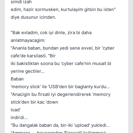
simdi izah
edim, hazir sormusken, kurtulayim gitsin bu isten"
diye dusunur icinden.
"Bak evladim, cok iyi dinle, zira bi daha
Kapat
anlatmayacagim:
"Ananla baban, bundan yedi sene evvel, bir 'cyber
cafe'de karsilasti. "Bir
iki bakistiktan soona bu 'cyber cafe'nin musait bi
yerine gectiler...
Baban
'memory stick' ile 'USB'den bir baglanty kurdu...
Kapat
"Anacigin bu firsati iyi degerlendirerek 'memory
stick'den bir kac 'down
load'
indirdi...
"Bu dangalak baban da, bir-iki 'upload' yukledi...
"Ammaaa, ....heyecandan 'Firewall' kullanmayi