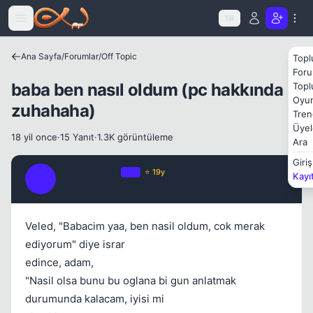
Icerige atla
TR
Kapat
Ana Sayfa
/
Forumlar
/
Off Topic
Topl
Foru
baba ben nasıl oldum (pc hakkında
Topl
Oyun
zuhahaha)
Tren
Üyel
18 yil once
·
15 Yanıt
·
1.3K görüntüleme
Ara
Kapat
Giriş
GooD_D3wiL
OP
⭐ 19y
Kayı
G
18 yil once
#1
Veled, "Babacim yaa, ben nasil oldum, cok merak
ediyorum" diye israr
edince, adam,
Kapat
"Nasil olsa bunu bu oglana bi gun anlatmak
durumunda kalacam, iyisi mi