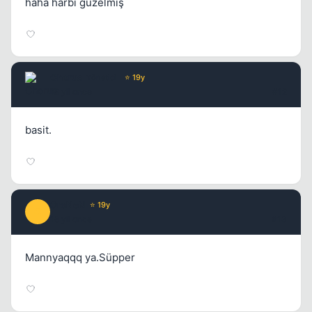
haha harbi güzelmiş
Chorus
Yönetici
⭐ 19y
18 yil once
#12
basit.
OreNeN
⭐ 19y
O
18 yil once
#13
Mannyaqqq ya.Süpper