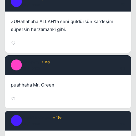
R
18 yil once
#2
ZUHahahaha ALLAH'ta seni güldürsün kardeşim
süpersin herzamanki gibi.
Dampyre
⭐ 19y
D
18 yil once
#3
puahhaha Mr. Green
NephilimAngel
⭐ 19y
N
18 yil once
#4