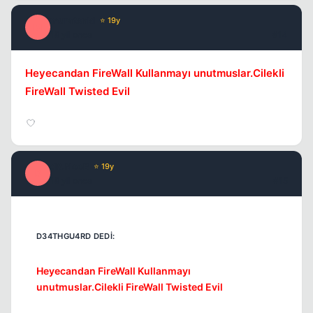
muratsnkl
⭐ 19y
M
18 yil once
#14
Heyecandan FireWall Kullanmayı unutmuslar.Cilekli
FireWall Twisted Evil
dR.NooB
⭐ 19y
D
18 yil once
#15
Heyecandan FireWall Kullanmayı
unutmuslar.Cilekli FireWall Twisted Evil