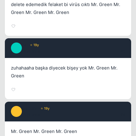
delete edemedik felaket bi virüs cıktı Mr. Green Mr.
Green Mr. Green Mr. Green
os1
⭐ 19y
O
18 yil once
#5
zuhahaaha başka diyecek bişey yok Mr. Green Mr.
Green
lastturk_
⭐ 19y
L
18 yil once
#6
Mr. Green Mr. Green Mr. Green