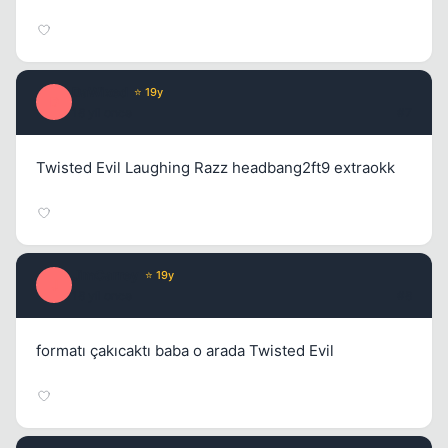
DaWixed
⭐ 19y
D
18 yil once
#7
Twisted Evil Laughing Razz headbang2ft9 extraokk
JimCarrey
⭐ 19y
J
18 yil once
#8
formatı çakıcaktı baba o arada Twisted Evil