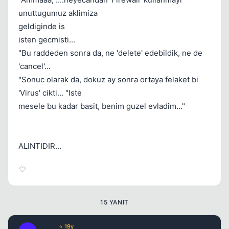
unuttugumuz aklimiza
geldiginde is
Kapat
isten gecmisti...
"Bu raddeden sonra da, ne 'delete' edebildik, ne de
'cancel'...
"Sonuc olarak da, dokuz ay sonra ortaya felaket bi
'Virus' cikti... "Iste
mesele bu kadar basit, benim guzel evladim..."
ALINTIDIR...
15 YANIT
Kapat
Ronin
⭐ 19y