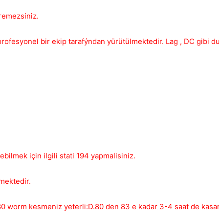
remezsiniz.
ofesyonel bir ekip tarafýndan yürütülmektedir. Lag , DC gibi d
bilmek için ilgili stati 194 yapmalisiniz.
mektedir.
e 80 worm kesmeniz yeterli:D.80 den 83 e kadar 3-4 saat de kasar