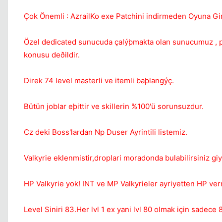
Çok Önemli : AzrailKo exe Patchini indirmeden Oyuna Gi
Özel dedicated sunucuda çalýþmakta olan sunucumuz , pr
konusu deðildir.
Direk 74 level masterli ve itemli baþlangýç.
Bütün joblar eþittir ve skillerin %100'ü sorunsuzdur.
Cz deki Boss'lardan Np Duser Ayrintili listemiz.
Valkyrie eklenmistir,droplari moradonda bulabilirsiniz giye
HP Valkyrie yok! INT ve MP Valkyrieler ayriyetten HP ver
Level Siniri 83.Her lvl 1 ex yani lvl 80 olmak için sadec