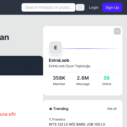
Login
Sign Up
TR
man
E
ExtraLoob
ExtraLoob Oyun Topluluğu
#1
358K
2.6M
56
Member
Message
Online
🔥 Trending
See all
una sifir
1.
Thanatos
WTS 122 LV WİZ BARD JOB 100 LV