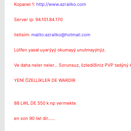
Kopanel 1:
http://www.azrailko.com
Server ip: 94.101.84.170
iletisim:
mailto:
azrailko@hotmail.com
Lütfen yasal uyarýyý okumayý unutmayýnýz.
Ve daha neler neler... Sorunsuz, özlediðiniz PVP tadýný 
YENİ ÖZELLİKLER DE WARDIR
88 LWL DE 550 k np vermekte
en son 90 lwl dir......