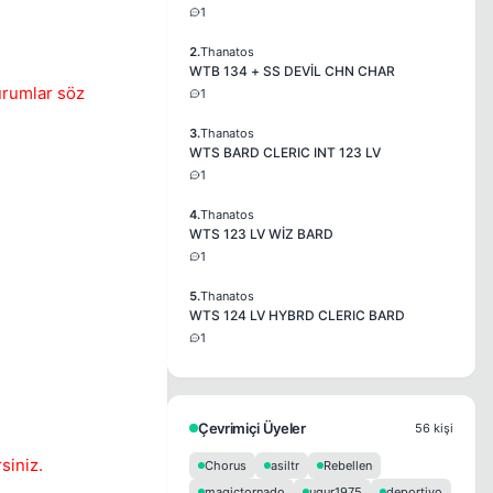
1
2.
Thanatos
WTB 134 + SS DEVİL CHN CHAR
urumlar söz
1
3.
Thanatos
WTS BARD CLERIC INT 123 LV
1
4.
Thanatos
WTS 123 LV WİZ BARD
1
5.
Thanatos
WTS 124 LV HYBRD CLERIC BARD
1
Çevrimiçi Üyeler
56 kişi
siniz.
Chorus
asiltr
Rebellen
magictornado
ugur1975
deportivo