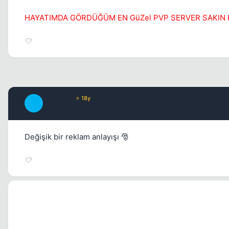
HAYATIMDA GÖRDÜĞÜM EN GüZel PVP SERVER SAKIN K
TwiLighT
⭐ 18y
T
17 yil once
Değişik bir reklam anlayışı 🎅