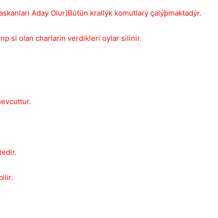
n Baskanlari Aday Olur)Bütün krallýk komutlarý çalýþmaktadýr.
si olan charlarin verdikleri oylar silinir.
Kapat
evcuttur.
edir.
ilir.
Kapat