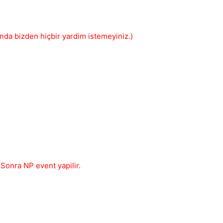
inda bizden hiçbir yardim istemeyiniz.)
💎
Your current reputation
-
Sonra NP event yapilir.
Bounty amount
Permanent
1 days
3 days
7 days
Between 1 and 5000 reputation points
30 days