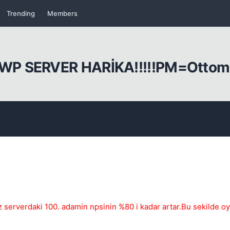
Trending
Members
PWP SERVER HARİKA!!!!!PM=Otto
 serverdaki 100. adamin npsinin %80 i kadar artar.Bu sekilde oy