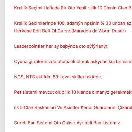
Krallik Seçimi Haftada Bir Oto Yapilir.(ilk 10 Clanin Cla
Krallik Secimlerinde 100. adamýn npsinin % 30 undan az np 
Herkese Edit Belt Of Curse (Maradon da Worm Duser)
Leaderpointler her ay baþýnda oto sýfýrlanýr.
Oyuna giriþlerinizde otomatik olarak askýdan kurtarma m
NCS, NTS aktifdir. 83 Level skilleri aktifdir.
Pet sistemi mevcut olup ilk 10 klanda olmanýz gerekmekt
ilk 5 Clan Baskanlari Ve Asistler Kendi Guardlarini Çikarab
Sureli Ban Sistemi Oto Çalisir Ayrintili Ban Listemiz.