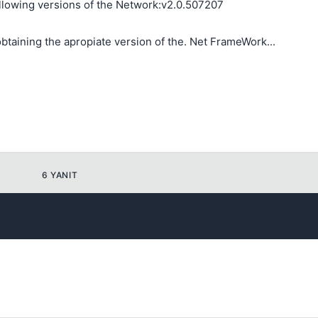
 following versions of the Network:v2.0.507207
obtaining the apropiate version of the. Net FrameWork...
Kapat
6 YANIT
Kapat