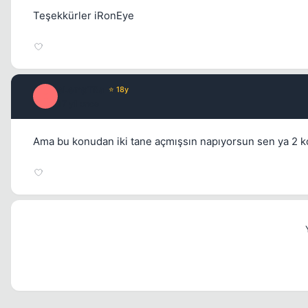
Teşekkürler iRonEye
eLempTRa
⭐ 18y
E
17 yil once
Ama bu konudan iki tane açmışsın napıyorsun sen ya 2 konu