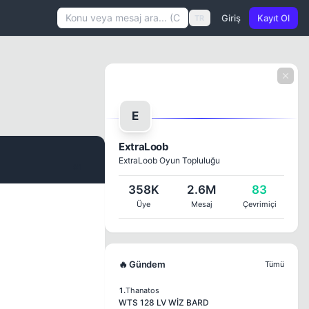
Giriş
Kayıt Ol
TR
E
ExtraLoob
ExtraLoob Oyun Topluluğu
#1
358K
2.6M
83
Üye
Mesaj
Çevrimiçi
🔥 Gündem
Tümü
1.
Thanatos
WTS 128 LV WİZ BARD