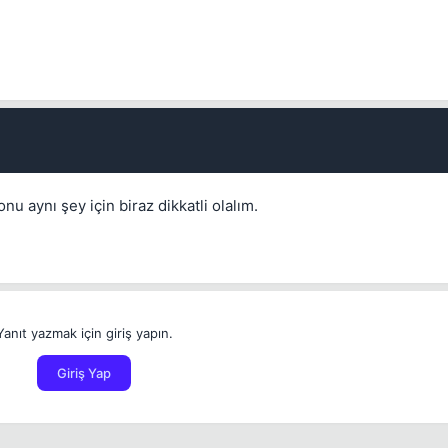
İptal
Konuyu Sil
İptal
Konuyu Taşı
İptal
Bounty Koy
 aynı şey için biraz dikkatli olalım.
Yanıt yazmak için giriş yapın.
Giriş Yap