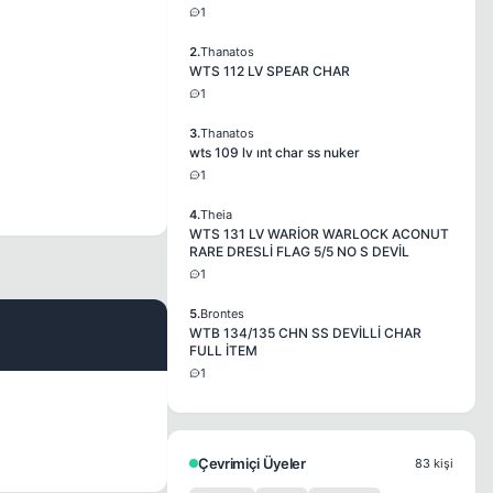
1
2.
Thanatos
WTS 112 LV SPEAR CHAR
1
3.
Thanatos
wts 109 lv ınt char ss nuker
1
4.
Theia
WTS 131 LV WARİOR WARLOCK ACONUT
RARE DRESLİ FLAG 5/5 NO S DEVİL
1
5.
Brontes
WTB 134/135 CHN SS DEVİLLİ CHAR
#2
FULL İTEM
1
Çevrimiçi Üyeler
83 kişi