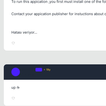
To run this appication ,you first must install one of the
Contact your appication publisher for instuctions about 
Hatası veriyor...
yasin2581
OP
⭐ 19y
Y
17 yil once
up ☕