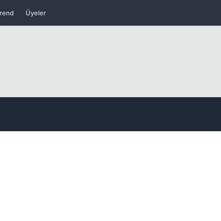
rend
Üyeler
Kapat
Kapat
Kapat