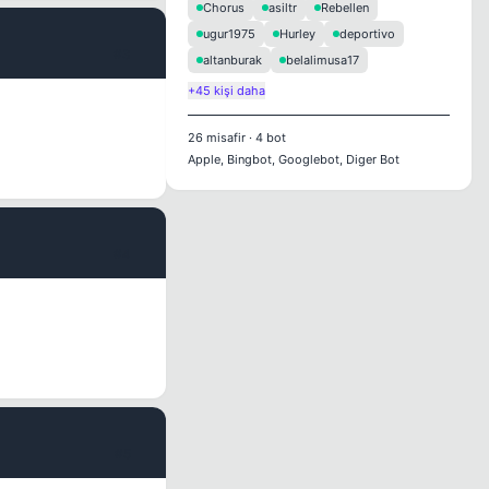
Chorus
asiltr
Rebellen
ugur1975
Hurley
deportivo
#3
altanburak
belalimusa17
+45 kişi daha
26
misafir
·
4
bot
Apple, Bingbot, Googlebot, Diger Bot
#4
#5