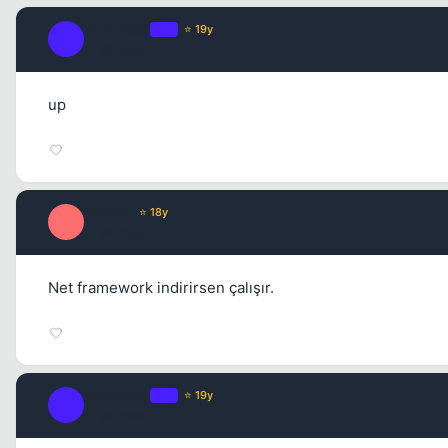
yasin2581
OP
⭐ 19y
Y
17 yil once
up
ironEyE
⭐ 18y
I
17 yil once
Net framework indirirsen çalışır.
yasin2581
OP
⭐ 19y
Y
17 yil once