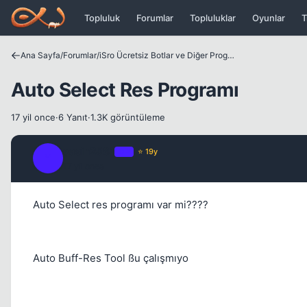
Icerige atla
Topluluk
Forumlar
Topluluklar
Oyunlar
T
Ana Sayfa
/
Forumlar
/
iSro Ücretsiz Botlar ve Diğer Programlar
Auto Select Res Programı
17 yil once
·
6 Yanıt
·
1.3K görüntüleme
yasin2581
OP
⭐ 19y
Y
17 yil once
Auto Select res programı var mi????
Auto Buff-Res Tool ßu çalışmıyo