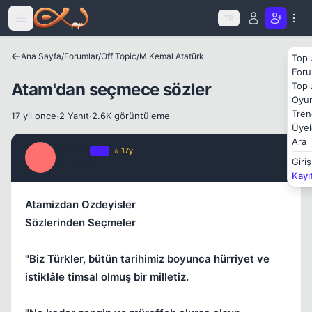
Icerige atla
TR
Ana Sayfa
/
Forumlar
/
Off Topic
/
M.Kemal Atatürk
Topl
Foru
Atam'dan seçmece sözler
Topl
Oyun
Tren
17 yil once
·
2 Yanıt
·
2.6K görüntüleme
Üyel
Ara
Sensei
OP
⭐ 17y
S
Giriş
17 yil once
#1
Kayı
Atamizdan Ozdeyisler
Sözlerinden Seçmeler
"Biz Türkler, bütün tarihimiz boyunca hürriyet ve
istiklâle timsal olmuş bir milletiz.