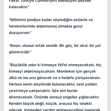
Fakat Türkiye Cumhuriyeti ebediyyen payidar
kalacaktır."
"Milletimi şimdiye kadar söylediğim sözlerle ve
hareketlerimle aldatmamış olmakla gurur
duyuyorum."
"Basın, ulusun ortak sesidir. Bir güç, bir okul, bir yol
göstericidir."
"Büyüklük odur ki kimseye iltifat etmeyeceksin, hiç
kimseyi aldatmayacaksın. Memleket için gerçek
ülkü ne ise onu görecek ve o hedefe yürüyeceksin.
Herkes senin aleyhinde bulunacaktır, seni yoldan
çevirmeye çalışacaktır. İşte sen burda
direneceksin. Önünde sonsuz engeller yığılacaktır.
Kendini büyük değil, küçük, araçsız hiç telakki
edecek, kimseden yardim gelmeyeceğine inanarak