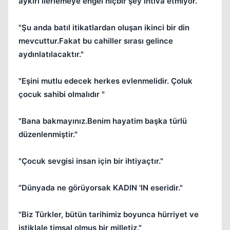
aykırı ilerlemeye engel hiçbir şey ihtiva etmiyor.
"Şu anda batıl itikatlardan oluşan ikinci bir din
mevcuttur.Fakat bu cahiller sırası gelince
aydınlatılacaktır."
"Eşini mutlu edecek herkes evlenmelidir. Çoluk
çocuk sahibi olmalıdır "
"Bana bakmayınız.Benim hayatim başka türlü
düzenlenmiştir."
"Çocuk sevgisi insan için bir ihtiyaçtır."
"Dünyada ne görüyorsak KADIN 'IN eseridir."
"Biz Türkler, bütün tarihimiz boyunca hürriyet ve
istiklale timsal olmuş bir milletiz."