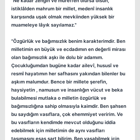
"Ne kadar zengin ve müreffeh olursa olsun,
istiklâlden mahrum bir millet, medenî insanlık
karşısında uşak olmak mevkiinden yüksek bir
muameleye lâyık sayılamaz."
"Özgürlük ve bağımsızlık benim karakterimdir. Ben
milletimin en büyük ve ecdadımın en değerli mirası
olan bağımsızlık aşkı ile dolu bir adamım.
Çocukluğumdan bugüne kadar ailevî, hususî ve
resmî hayatımın her safhasını yakından bilenler bu
aşkım malumdur. Bence bir millete şerefin,
haysiyetin , namusun ve insanlığın vücut ve beka
bulabilmesi mutlaka o milletin özgürlük ve
bağımsızlığına sahip olmasıyla kaimdir. Ben şahsen
bu saydığım vasıflara, çok ehemmiyet veririm. Ve
bu vasıfların kendimde mevcut olduğunu iddia
edebilmek için milletimin de aynı vasıfları
taşımasını esas şart bilirim. Ben yaşabilmek için