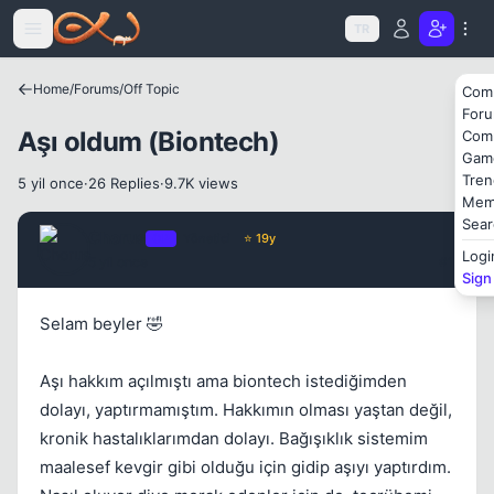
Icerige atla
TR
Kapat
Home
/
Forums
/
Off Topic
Com
For
Aşı oldum (Biontech)
Com
Gam
Tren
5 yil once
·
26 Replies
·
9.7K views
Mem
Sear
Chorus
OP
Yönetici
⭐ 19y
Logi
5 yil once
#1
Sign
Selam beyler 🤣
Aşı hakkım açılmıştı ama biontech istediğimden
dolayı, yaptırmamıştım. Hakkımın olması yaştan değil,
Kapat
kronik hastalıklarımdan dolayı. Bağışıklık sistemim
maalesef kevgir gibi olduğu için gidip aşıyı yaptırdım.