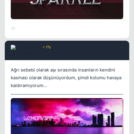
lemonade
⭐ 17y
5 yil once
#10
Ağrı sebebi olarak aşı sırasında insanların kendini
kasması olarak düşünüyordum, şimdi kolumu havaya
kaldıramıyorum…