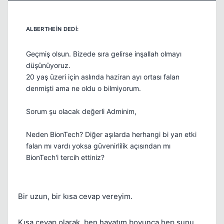
Kapat
Geçmiş olsun. Bizede sıra gelirse inşallah olmayı
düşünüyoruz.
20 yaş üzeri için aslında haziran ayı ortası falan
denmişti ama ne oldu o bilmiyorum.
Sorum şu olacak değerli Adminim,
Neden BionTech? Diğer aşılarda herhangi bi yan etki
falan mı vardı yoksa güvenirlilik açısından mı
BionTech'i tercih ettiniz?
Bir uzun, bir kısa cevap vereyim.
Kısa cevap olarak, ben hayatım boyunca hep şunu