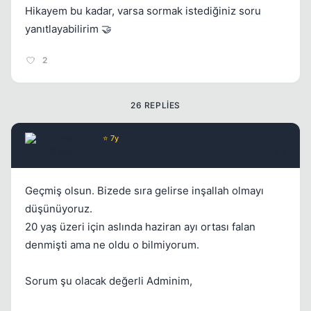
Hikayem bu kadar, varsa sormak istediğiniz soru
yanıtlayabilirim 🤝
2
26 REPLIES
AlbertHein
⭐ 7y
5 yil once
#2
Geçmiş olsun. Bizede sıra gelirse inşallah olmayı
düşünüyoruz.
20 yaş üzeri için aslında haziran ayı ortası falan
denmişti ama ne oldu o bilmiyorum.
Sorum şu olacak değerli Adminim,