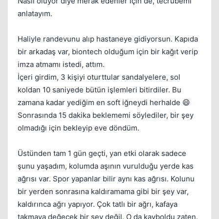
Nasıl oluyor diye merak edenler için de, tecrübemi
anlatayım.
Haliyle randevunu alıp hastaneye gidiyorsun. Kapıda
bir arkadaş var, biontech olduğum için bir kağıt verip
imza atmamı istedi, attım.
İçeri girdim, 3 kişiyi oturttular sandalyelere, sol
koldan 10 saniyede bütün işlemleri bitirdiler. Bu
zamana kadar yediğim en soft iğneydi herhalde 😄
Sonrasında 15 dakika beklememi söylediler, bir şey
olmadığı için bekleyip eve döndüm.
Üstünden tam 1 gün geçti, yan etki olarak sadece
Kapat
şunu yaşadım, kolumda aşının vurulduğu yerde kas
ağrısı var. Spor yapanlar bilir aynı kas ağrısı. Kolunu
bir yerden sonrasına kaldıramama gibi bir şey var,
kaldırınca ağrı yapıyor. Çok tatlı bir ağrı, kafaya
takmaya değecek bir şey değil. O da kayboldu zaten.