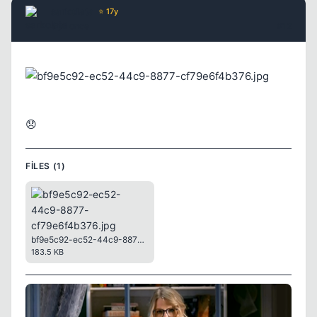
sarkolata
⭐ 17y
5 yil once
#12
😞
FILES (1)
bf9e5c92-ec52-44c9-8877-cf79e6f4b376.jpg
183.5 KB