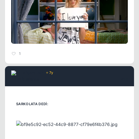
1
AlbertHein
⭐ 7y
5 yil once
#13