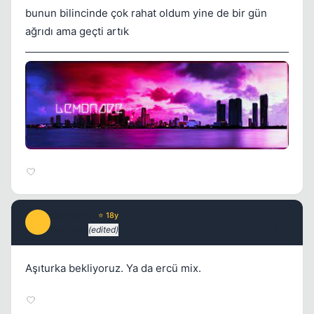
bunun bilincinde çok rahat oldum yine de bir gün
ağrıdı ama geçti artık
Doma$no
⭐ 18y
D
5 yil once
(edited)
#17
Aşıturka bekliyoruz. Ya da ercü mix.