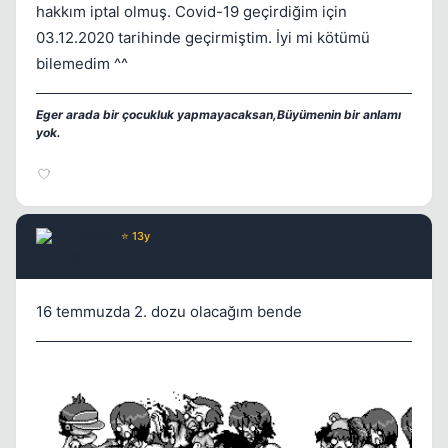
hakkım iptal olmuş. Covid-19 geçirdiğim için
03.12.2020 tarihinde geçirmiştim. İyi mi kötümü
bilemedim ^^
Eger arada bir çocukluk yapmayacaksan,Büyümenin bir anlamı
yok.
Hurley
⭐ 13y
5 yil once
#20
16 temmuzda 2. dozu olacağım bende