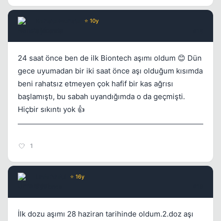
RanstaMonsta
⭐ 10y
5 yil once
#18
24 saat önce ben de ilk Biontech aşımı oldum 😊 Dün
gece uyumadan bir iki saat önce aşı olduğum kısımda
beni rahatsız etmeyen çok hafif bir kas ağrısı
başlamıştı, bu sabah uyandığımda o da geçmişti.
Hiçbir sıkıntı yok 👍
1
Unfaithful
⭐ 16y
5 yil once
#19
İlk dozu aşımı 28 haziran tarihinde oldum.2.doz aşı