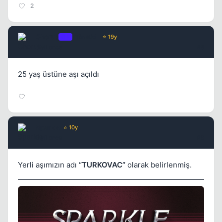
2
Chorus
OP
Yönetici
⭐ 19y
5 yil once
#8
25 yaş üstüne aşı açıldı
Sparkle
⭐ 10y
5 yil once
#9
Yerli aşımızın adı
“TURKOVAC”
olarak belirlenmiş.