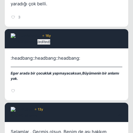
yaradığı çok belli.
3
Unfaithful
⭐ 16y
5 yil once
(edited)
#5
:headbang::headbang::headbang:
Eger arada bir çocukluk yapmayacaksan,Büyümenin bir anlamı
yok.
Super
⭐ 13y
5 yil once
#6
Selamlar . Geçmiş olsun. Benim de aşı hakkım