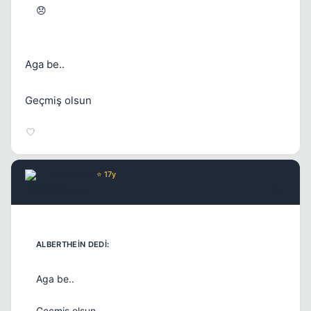
😞
Aga be..
Geçmiş olsun
sarkolata
⭐ 17y
5 yil once
#14
Aga be..
Geçmiş olsun