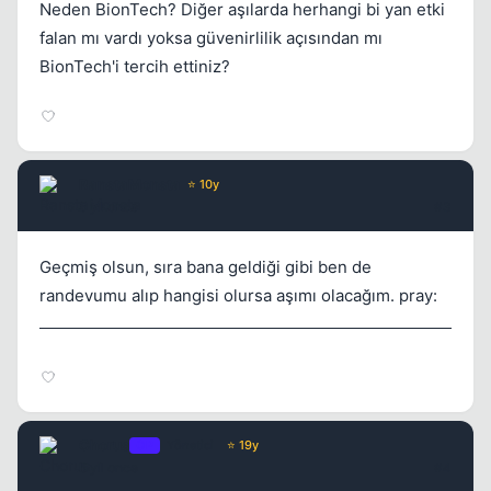
Neden BionTech? Diğer aşılarda herhangi bi yan etki
Kapat
falan mı vardı yoksa güvenirlilik açısından mı
BionTech'i tercih ettiniz?
RanstaMonsta
⭐ 10y
5 yil once
#3
Geçmiş olsun, sıra bana geldiği gibi ben de
randevumu alıp hangisi olursa aşımı olacağım. pray:
Chorus
OP
Yönetici
⭐ 19y
5 yil once
#4