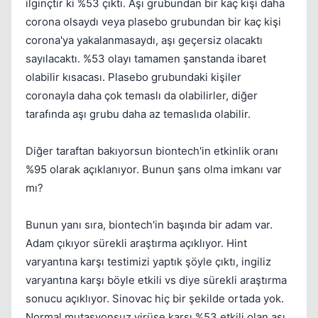
ilginçtir ki %53 çıktı. Aşı grubundan bir kaç kişi daha
corona olsaydı veya plasebo grubundan bir kaç kişi
corona'ya yakalanmasaydı, aşı geçersiz olacaktı
Kapat
sayılacaktı. %53 olayı tamamen şanstanda ibaret
olabilir kısacası. Plasebo grubundaki kişiler
coronayla daha çok temaslı da olabilirler, diğer
tarafında aşı grubu daha az temaslıda olabilir.
Diğer taraftan bakıyorsun biontech'in etkinlik oranı
%95 olarak açıklanıyor. Bunun şans olma imkanı var
Kapat
mı?
Bunun yanı sıra, biontech'in başında bir adam var.
Adam çıkıyor sürekli araştırma açıklıyor. Hint
varyantına karşı testimizi yaptık şöyle çıktı, ingiliz
varyantına karşı böyle etkili vs diye sürekli araştırma
sonucu açıklıyor. Sinovac hiç bir şekilde ortada yok.
Normal mutasyonsuz virüse karşı %53 etkili olan aşı