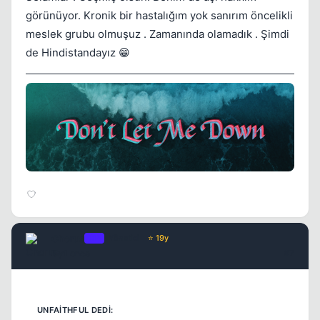
görünüyor. Kronik bir hastalığım yok sanırım öncelikli
meslek grubu olmuşuz . Zamanında olamadık . Şimdi
de Hindistandayız 😁
Chorus
OP
Yönetici
⭐ 19y
5 yil once
#7