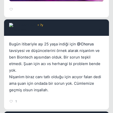
AlbertHein
⭐ 7y
5 yil once
#11
Bugün itibariyle aşı 25 yaşa indiği için
@Chorus
tavsiyesi ve düşüncelerini örnek alarak nişanlım ve
ben Biontech aşısından olduk. Bir sorun teşkil
etmedi. Şuan için acı vs herhangi bi problem bende
yok.
Nişanlım biraz canı tatlı olduğu için acıyor falan dedi
ama şuan için ondada bir sorun yok. Cümlemize
geçmiş olsun inşallah.
1