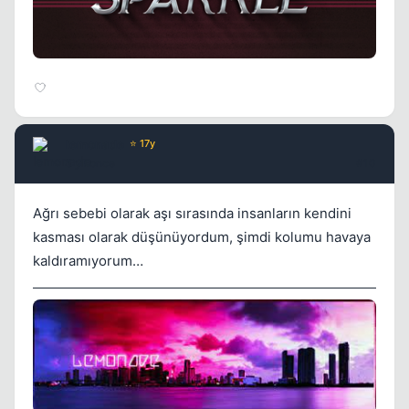
lemonade
⭐ 17y
5 yil once
#10
Ağrı sebebi olarak aşı sırasında insanların kendini
kasması olarak düşünüyordum, şimdi kolumu havaya
kaldıramıyorum…