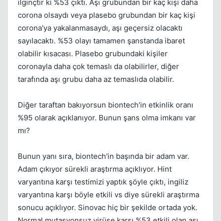
ilginçtir ki %53 çıktı. Aşı grubundan bir kaç kişi daha
corona olsaydı veya plasebo grubundan bir kaç kişi
corona'ya yakalanmasaydı, aşı geçersiz olacaktı
Kapat
sayılacaktı. %53 olayı tamamen şanstanda ibaret
olabilir kısacası. Plasebo grubundaki kişiler
coronayla daha çok temaslı da olabilirler, diğer
tarafında aşı grubu daha az temaslıda olabilir.
Diğer taraftan bakıyorsun biontech'in etkinlik oranı
%95 olarak açıklanıyor. Bunun şans olma imkanı var
Kapat
mı?
Bunun yanı sıra, biontech'in başında bir adam var.
Adam çıkıyor sürekli araştırma açıklıyor. Hint
varyantına karşı testimizi yaptık şöyle çıktı, ingiliz
varyantına karşı böyle etkili vs diye sürekli araştırma
sonucu açıklıyor. Sinovac hiç bir şekilde ortada yok.
Normal mutasyonsuz virüse karşı %53 etkili olan aşı