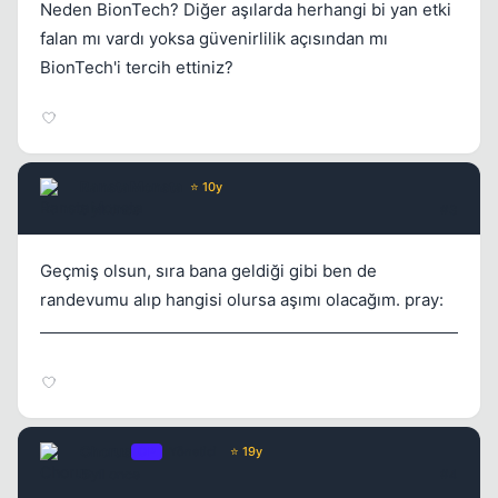
Neden BionTech? Diğer aşılarda herhangi bi yan etki
Kapat
falan mı vardı yoksa güvenirlilik açısından mı
BionTech'i tercih ettiniz?
RanstaMonsta
⭐ 10y
5 yil once
#3
Geçmiş olsun, sıra bana geldiği gibi ben de
randevumu alıp hangisi olursa aşımı olacağım. pray:
Chorus
OP
Yönetici
⭐ 19y
5 yil once
#4