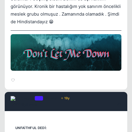
görünüyor. Kronik bir hastalığım yok sanırım öncelikli
meslek grubu olmuşuz . Zamanında olamadık . Şimdi
de Hindistandayız 😁
Chorus
OP
Yönetici
⭐ 19y
5 yil once
#7