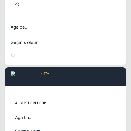
😞
Aga be..
Geçmiş olsun
sarkolata
⭐ 17y
5 yil once
#14
Aga be..
Geçmiş olsun