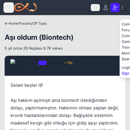
Icerige atla
TR
Kapat
Home
/
Forums
/
Off Topic
Com
For
Aşı oldum (Biontech)
Com
Gam
Tren
5 yil once
·
26 Replies
·
9.7K views
Mem
Sear
Chorus
OP
Yönetici
⭐ 19y
Logi
5 yil once
#1
Sign
Selam beyler 🤣
Aşı hakkım açılmıştı ama biontech istediğimden
dolayı, yaptırmamıştım. Hakkımın olması yaştan değil,
Kapat
kronik hastalıklarımdan dolayı. Bağışıklık sistemim
maalesef kevgir gibi olduğu için gidip aşıyı yaptırdım.