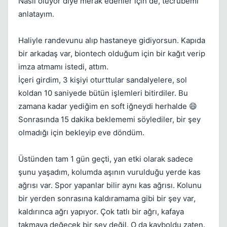
Nasıl oluyor diye merak edenler için de, tecrübemi
anlatayım.
Haliyle randevunu alıp hastaneye gidiyorsun. Kapıda
bir arkadaş var, biontech olduğum için bir kağıt verip
imza atmamı istedi, attım.
İçeri girdim, 3 kişiyi oturttular sandalyelere, sol
koldan 10 saniyede bütün işlemleri bitirdiler. Bu
zamana kadar yediğim en soft iğneydi herhalde 😄
Sonrasında 15 dakika beklememi söylediler, bir şey
olmadığı için bekleyip eve döndüm.
Üstünden tam 1 gün geçti, yan etki olarak sadece
Kapat
şunu yaşadım, kolumda aşının vurulduğu yerde kas
ağrısı var. Spor yapanlar bilir aynı kas ağrısı. Kolunu
bir yerden sonrasına kaldıramama gibi bir şey var,
kaldırınca ağrı yapıyor. Çok tatlı bir ağrı, kafaya
takmaya değecek bir şey değil. O da kayboldu zaten.