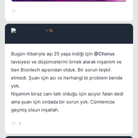
AlbertHein
⭐ 7y
5 yil once
#11
Bugün itibariyle aşı 25 yaşa indiği için
@Chorus
tavsiyesi ve düşüncelerini örnek alarak nişanlım ve
ben Biontech aşısından olduk. Bir sorun teşkil
etmedi. Şuan için acı vs herhangi bi problem bende
yok.
Nişanlım biraz canı tatlı olduğu için acıyor falan dedi
ama şuan için ondada bir sorun yok. Cümlemize
geçmiş olsun inşallah.
1