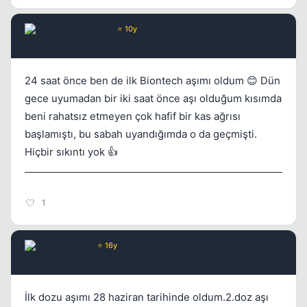
RanstaMonsta
⭐ 10y
5 yil once
#18
24 saat önce ben de ilk Biontech aşımı oldum 😊 Dün
gece uyumadan bir iki saat önce aşı olduğum kısımda
beni rahatsız etmeyen çok hafif bir kas ağrısı
başlamıştı, bu sabah uyandığımda o da geçmişti.
Hiçbir sıkıntı yok 👍
1
Unfaithful
⭐ 16y
5 yil once
#19
İlk dozu aşımı 28 haziran tarihinde oldum.2.doz aşı