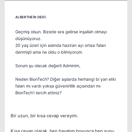
Kapat
Geçmiş olsun. Bizede sıra gelirse inşallah olmayı
düşünüyoruz.
20 yaş üzeri için aslında haziran ayı ortası falan
denmişti ama ne oldu o bilmiyorum.
Sorum şu olacak değerli Adminim,
Neden BionTech? Diğer aşılarda herhangi bi yan etki
falan mı vardı yoksa güvenirlilik açısından mı
BionTech'i tercih ettiniz?
Bir uzun, bir kısa cevap vereyim.
Kısa cevap olarak, ben hayatım boyunca hep şunu