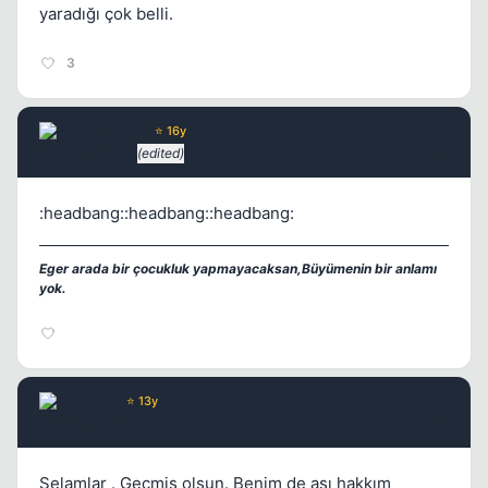
yaradığı çok belli.
3
Unfaithful
⭐ 16y
5 yil once
(edited)
#5
:headbang::headbang::headbang:
Eger arada bir çocukluk yapmayacaksan,Büyümenin bir anlamı
yok.
Super
⭐ 13y
5 yil once
#6
Selamlar . Geçmiş olsun. Benim de aşı hakkım