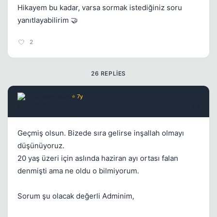
Hikayem bu kadar, varsa sormak istediğiniz soru
yanıtlayabilirim 🤝
2
26 REPLIES
AlbertHein
⭐ 7y
5 yil once
#2
Geçmiş olsun. Bizede sıra gelirse inşallah olmayı
düşünüyoruz.
20 yaş üzeri için aslında haziran ayı ortası falan
denmişti ama ne oldu o bilmiyorum.
Sorum şu olacak değerli Adminim,