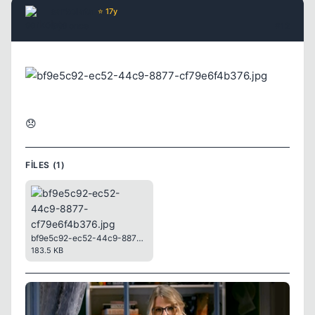
sarkolata
⭐ 17y
5 yil once
#12
😞
FILES (1)
bf9e5c92-ec52-44c9-8877-cf79e6f4b376.jpg
183.5 KB