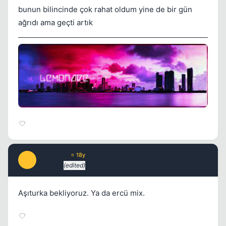
bunun bilincinde çok rahat oldum yine de bir gün
ağrıdı ama geçti artık
Doma$no
⭐ 18y
D
5 yil once
(edited)
#17
Aşıturka bekliyoruz. Ya da ercü mix.