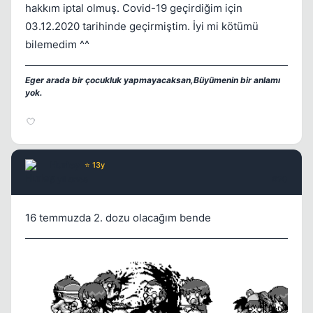
hakkım iptal olmuş. Covid-19 geçirdiğim için
03.12.2020 tarihinde geçirmiştim. İyi mi kötümü
bilemedim ^^
Eger arada bir çocukluk yapmayacaksan,Büyümenin bir anlamı
yok.
Hurley
⭐ 13y
5 yil once
#20
16 temmuzda 2. dozu olacağım bende