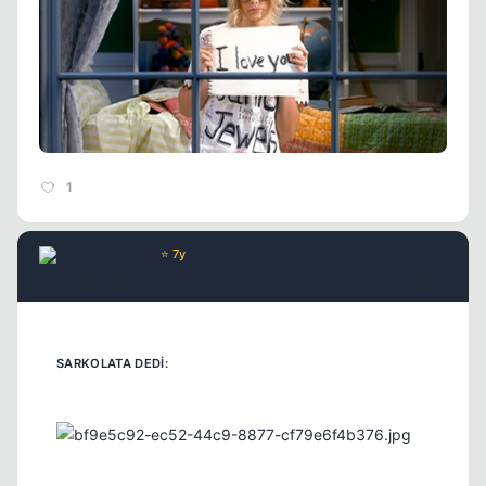
1
AlbertHein
⭐ 7y
5 yil once
#13