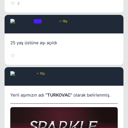
2
Chorus
OP
Yönetici
⭐ 19y
5 yil once
#8
25 yaş üstüne aşı açıldı
Sparkle
⭐ 10y
5 yil once
#9
Yerli aşımızın adı
“TURKOVAC”
olarak belirlenmiş.