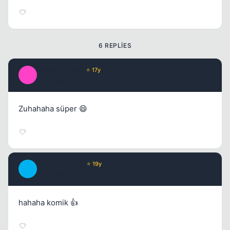
6 REPLIES
ImmorTaLGoD
⭐ 17y
I
17 yil once
#2
Zuhahaha süper 😄
DangerWalker
⭐ 19y
D
17 yil once
#3
hahaha komik 👍