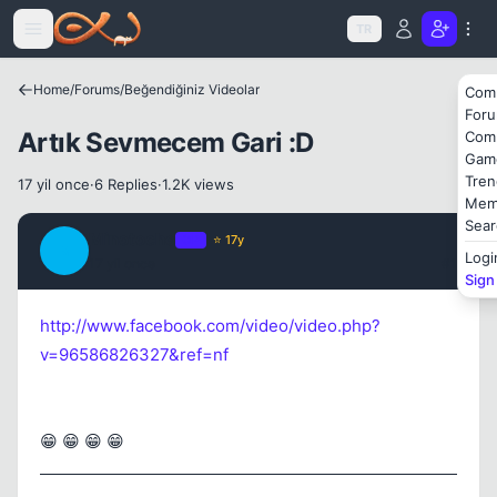
Icerige atla
TR
Home
/
Forums
/
Beğendiğiniz Videolar
Com
For
Artık Sevmecem Gari :D
Com
Gam
Tren
17 yil once
·
6 Replies
·
1.2K views
Kapat
Mem
Sear
Minotoche
OP
⭐ 17y
M
Logi
17 yil once
#1
Sign
http://www.facebook.com/video/video.php?
v=96586826327&ref=nf
Kapat
😁 😁 😁 😁