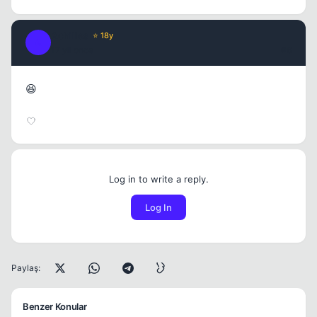
Achilles
⭐ 18y
A
17 yil once
#6
😆
Log in to write a reply.
Log In
Paylaş:
Benzer Konular