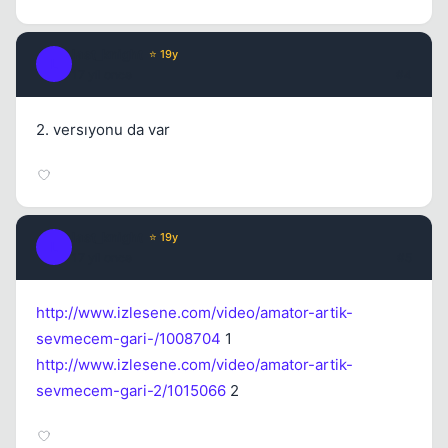
last_knight
⭐ 19y
L
17 yil once
#4
2. versıyonu da var
last_knight
⭐ 19y
L
17 yil once
#5
http://www.izlesene.com/video/amator-artik-
sevmecem-gari-/1008704
1
http://www.izlesene.com/video/amator-artik-
sevmecem-gari-2/1015066
2