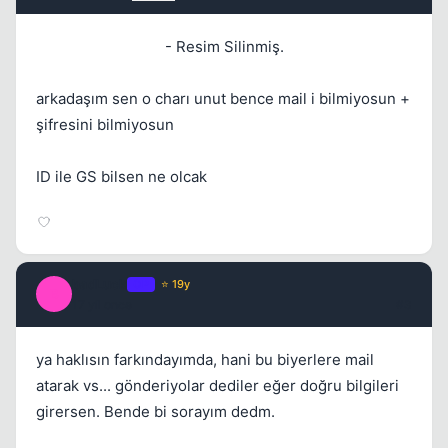
- Resim Silinmiş.
arkadaşım sen o charı unut bence mail i bilmiyosun +
şifresini bilmiyosun
ID ile GS bilsen ne olcak
badLuck
OP
⭐ 19y
B
17 yil once
#3
ya haklısın farkındayımda, hani bu biyerlere mail
atarak vs... gönderiyolar dediler eğer doğru bilgileri
girersen. Bende bi sorayım dedm.