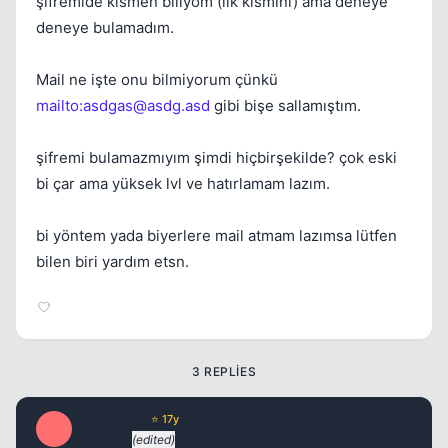
şifremide kısmen biliyom (ilk kısmını) ama deneye
deneye bulamadım.
Mail ne işte onu bilmiyorum çünkü
mailto:
asdgas@asdg.asd
gibi bişe sallamıştım.
şifremi bulamazmıyım şimdi hiçbirşekilde? çok eski
bi çar ama yüksek lvl ve hatırlamam lazım.
bi yöntem yada biyerlere mail atmam lazımsa lütfen
bilen biri yardım etsn.
3 REPLIES
silkroadlife
⭐ 17y
S
17 yil once
(edited)
#2