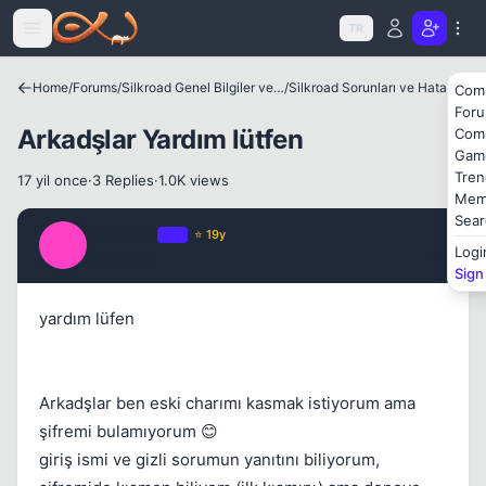
Icerige atla
TR
Kapat
Home
/
Forums
/
Silkroad Genel Bilgiler ve Update Bilgileri
/
Silkroad Sorunları ve Hataları
Com
For
Arkadşlar Yardım lütfen
Com
Gam
Tren
17 yil once
·
3 Replies
·
1.0K views
Mem
Sear
badLuck
OP
⭐ 19y
B
Logi
17 yil once
#1
Sign
Kapat
yardım lüfen
Arkadşlar ben eski charımı kasmak istiyorum ama
şifremi bulamıyorum 😊
giriş ismi ve gizli sorumun yanıtını biliyorum,