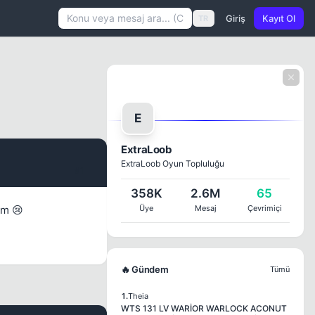
Giriş
Kayıt Ol
TR
E
ExtraLoob
ExtraLoob Oyun Topluluğu
#1
358K
2.6M
65
um 😢
Üye
Mesaj
Çevrimiçi
🔥 Gündem
Tümü
1.
Theia
WTS 131 LV WARİOR WARLOCK ACONUT