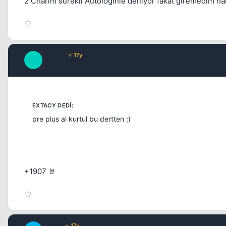
2 Charım sürekli Autologinle deniyor fakat giremedim hal
Platiny
⭐ 17y
P
17 yil once
pre plus al kurtul bu dertten ;)
+1907 🤘
beyyz
⭐ 17y