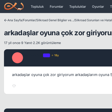
Icerige atla
Topluluk
Forumlar
Topluluklar
Oyunlar
T
Ana Sayfa
/
Forumlar
/
Silkroad Genel Bilgiler ve Update Bilgileri
/
Silkroad Sorunları ve Hatal
arkadaşlar oyuna çok zor giriyor
17 yil once
·
9 Yanıt
·
2.2K görüntüleme
DemonBoy
OP
⭐ 18y
D
17 yil once
arkadaşlar oyuna çok zor giriyorum arkadaşlarım oyuna 