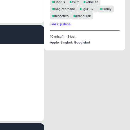
Chorus
asiltr
Rebellen
magictornado
ugur1975
Hurley
deportivo
altanburak
+44 kişi daha
10
misafir
·
3
bot
#5
Apple, Bingbot, Googlebot