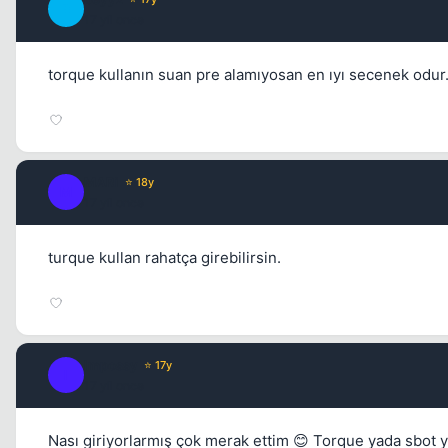
B
17 yil once
torque kullanın suan pre alamıyosan en ıyı secenek odur.
MARi
⭐ 18y
M
17 yil once
turque kullan rahatça girebilirsin.
Impossy
⭐ 17y
I
17 yil once
Nası giriyorlarmış çok merak ettim 😊 Torque yada sbot y