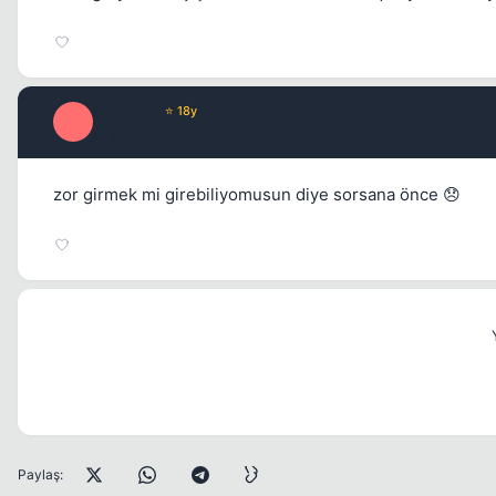
Extrovert
⭐ 18y
E
17 yil once
zor girmek mi girebiliyomusun diye sorsana önce 😞
Paylaş: