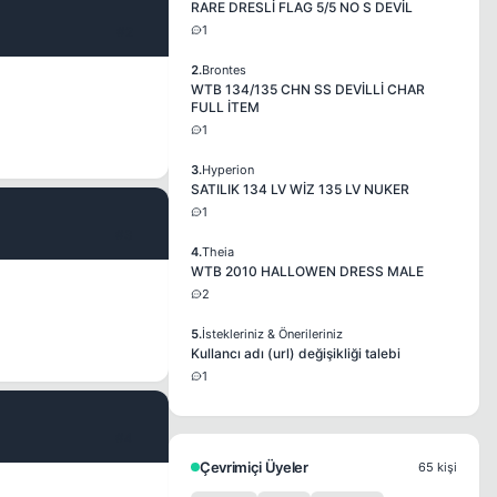
RARE DRESLİ FLAG 5/5 NO S DEVİL
1
#2
2.
Brontes
WTB 134/135 CHN SS DEVİLLİ CHAR
FULL İTEM
1
3.
Hyperion
SATILIK 134 LV WİZ 135 LV NUKER
1
#3
4.
Theia
WTB 2010 HALLOWEN DRESS MALE
2
5.
İstekleriniz & Önerileriniz
Kullancı adı (url) değişikliği talebi
1
#4
Çevrimiçi Üyeler
65 kişi