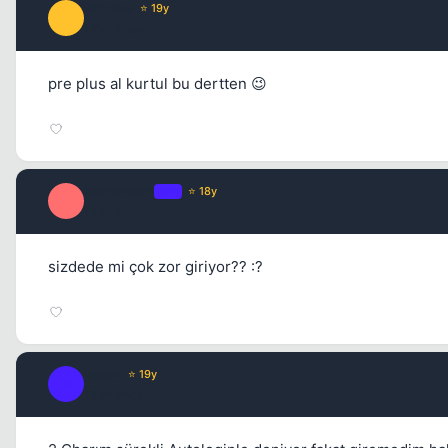
Exqusei
⭐ 19y
E
17 yil once
pre plus al kurtul bu dertten 😉
DemonBoy
OP
⭐ 18y
D
17 yil once
sizdede mi çok zor giriyor?? :?
Buura
⭐ 19y
B
17 yil once