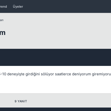
rend
Üyeler
arı
um
Kapat
5-10 deneyişte girdiğini sölüyor saatlerce deniyorum giremiyor
9 YANIT
Kapat