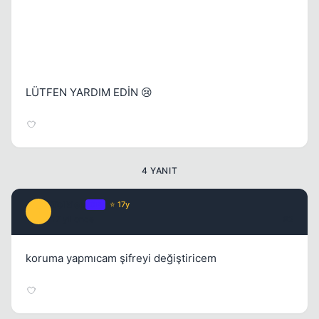
LÜTFEN YARDIM EDİN 😢
4 YANIT
Tolkien
OP
⭐ 17y
T
17 yil once
#2
koruma yapmıcam şifreyi değiştiricem