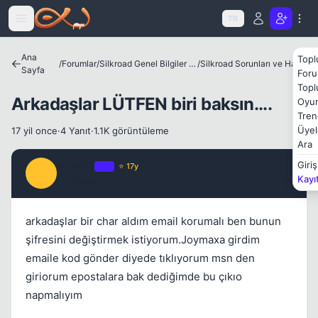
Icerige atla
TR
Kapat
Ana
Topl
/
Forumlar
/
Silkroad Genel Bilgiler ve Update Bilgileri
/
Silkroad Sorunları ve Hataları
Sayfa
Foru
Topl
Arkadaşlar LÜTFEN biri baksın....
Oyun
Tren
Üyel
17 yil once
·
4 Yanıt
·
1.1K görüntüleme
Ara
Tolkien
Giriş
OP
⭐ 17y
T
Kapat
Kayı
17 yil once
#1
arkadaşlar bir char aldım email korumalı ben bunun
şifresini değiştirmek istiyorum.Joymaxa girdim
emaile kod gönder diyede tıklıyorum msn den
giriorum epostalara bak dediğimde bu çıkıo
napmalıyım