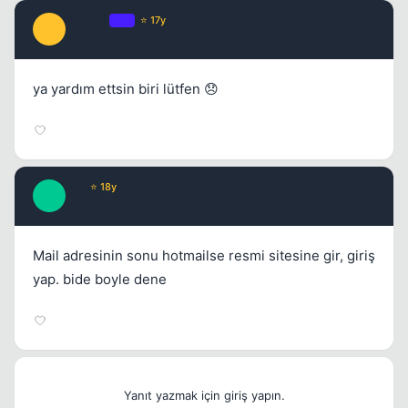
Tolkien
OP
⭐ 17y
T
17 yil once
#3
ya yardım ettsin biri lütfen 😞
Pro
⭐ 18y
P
17 yil once
#4
Mail adresinin sonu hotmailse resmi sitesine gir, giriş
yap. bide boyle dene
Yanıt yazmak için giriş yapın.