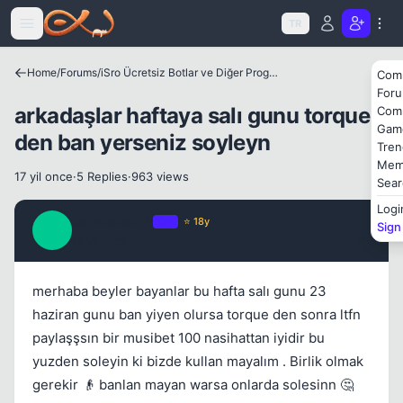
Icerige atla
TR
Home
/
Forums
/
iSro Ücretsiz Botlar ve Diğer Programlar
Com
For
arkadaşlar haftaya salı gunu torque
Com
Gam
den ban yerseniz soyleyn
Tren
Mem
Kapat
17 yil once
·
5 Replies
·
963 views
Sear
Logi
darendeli44
OP
⭐ 18y
Sign
D
17 yil once
#1
merhaba beyler bayanlar bu hafta salı gunu 23
haziran gunu ban yiyen olursa torque den sonra ltfn
paylaşşsın bir musibet 100 nasihattan iyidir bu
Kapat
yuzden soleyin ki bizde kullan mayalım . Birlik olmak
gerekir 👴 banlan mayan warsa onlarda solesinn 🤔