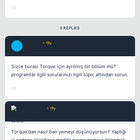
5 REPLIES
TwiLighT
⭐ 18y
T
17 yil once
#2
Sizce burası Torque için ayrılmış bir bölüm mü?
programlar ilgili sorularınızı ilgili topic altından sorun.
Wax Whine
⭐ 19y
17 yil once
#3
Torque'dan nasıl ban yemeyi düşünüyorsun? Yaptığı
iş sadece clientless modda oyuna girmeyi denemek