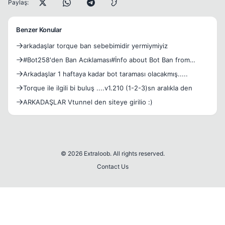
Paylaş:
Benzer Konular
arkadaşlar torque ban sebebimidir yermiymiyiz
#Bot258'den Ban Acıklaması#İnfo about Bot Ban from
Bot258#
Arkadaşlar 1 haftaya kadar bot taraması olacakmış.....
Torque ile ilgili bi buluş ....v1.210 (1-2-3)sn aralıkla den
ARKADAŞLAR Vtunnel den siteye girilio :)
© 2026 Extraloob. All rights reserved.
Contact Us