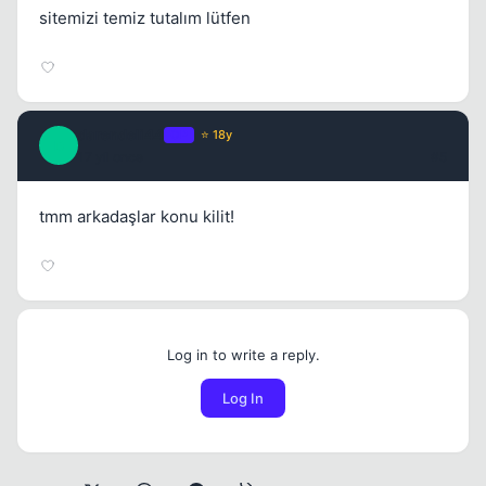
sitemizi temiz tutalım lütfen
darendeli44
OP
⭐ 18y
D
17 yil once
#5
tmm arkadaşlar konu kilit!
Log in to write a reply.
Log In