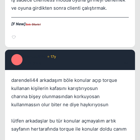
ve oyuna girdikten sonra clienti çalıştırmak.
[F New]
Solo
Gitarist
silkroadlife
⭐ 17y
S
17 yil once
#4
darendeli44 arkadaşım böle konular açıp torque
kullanan kişilerin kafasını karıştırıyosun
charına bişey olunmasından korkuyosan
kullanmassın olur biter ne diye haykırıyosun
lütfen arkadaşlar bu tür konular açmayalım artık
sayfanın hertarafında torque ile konular doldu canım