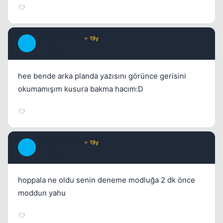
DangerWalker
⭐ 19y
D
17 yil once
#6
hee bende arka planda yazısını görünce gerisini
okumamışım kusura bakma hacım:D
DangerWalker
⭐ 19y
D
17 yil once
#7
hoppala ne oldu senin deneme modluğa 2 dk önce
moddun yahu