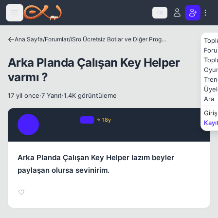
Icerige atla
TR
Kapat
Ana Sayfa
/
Forumlar
/
iSro Ücretsiz Botlar ve Diğer Programlar
Topl
Foru
Arka Planda Çalışan Key Helper
Topl
Oyun
varmı ?
Tren
Üyel
17 yil once
·
7 Yanıt
·
1.4K görüntüleme
Ara
Giriş
Kapat
DataTurkey
OP
⭐ 18y
Kayı
D
17 yil once
#1
Arka Planda Çalışan Key Helper lazım beyler
paylaşan olursa sevinirim.