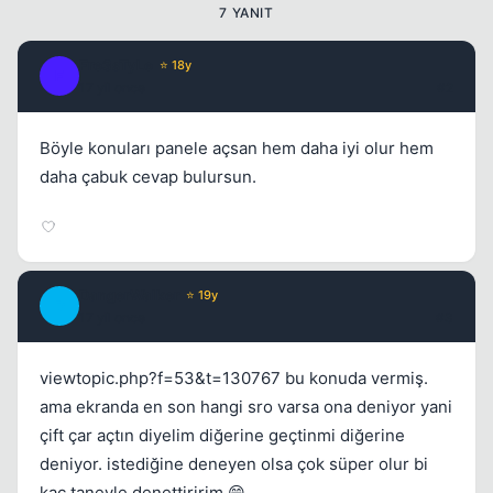
Kapat
7 YANIT
Fre3sTyLe
⭐ 18y
F
17 yil once
#2
Böyle konuları panele açsan hem daha iyi olur hem
daha çabuk cevap bulursun.
DangerWalker
⭐ 19y
D
17 yil once
#3
viewtopic.php?f=53&t=130767 bu konuda vermiş.
ama ekranda en son hangi sro varsa ona deniyor yani
çift çar açtın diyelim diğerine geçtinmi diğerine
deniyor. istediğine deneyen olsa çok süper olur bi
kac taneyle denettiririm 😄