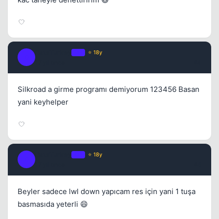
DataTurkey
OP
⭐ 18y
D
17 yil once
#4
Silkroad a girme programı demiyorum 123456 Basan
yani keyhelper
DataTurkey
OP
⭐ 18y
D
17 yil once
#5
Beyler sadece lwl down yapıcam res için yani 1 tuşa
basmasıda yeterli 😄