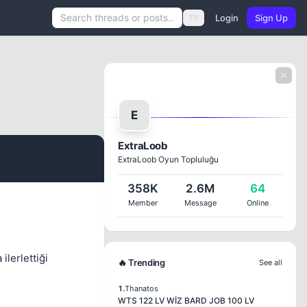
Login
Sign Up
TR
E
ExtraLoob
ExtraLoob Oyun Topluluğu
#1
358K
2.6M
64
Member
Message
Online
lerlettiği
🔥 Trending
See all
1.
Thanatos
WTS 122 LV WİZ BARD JOB 100 LV