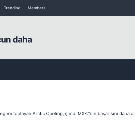
Trending
Members
Kapat
cun daha
Kapat
eni toplayan Arctic Cooling, şimdi MX-2'nin başarısını daha da i