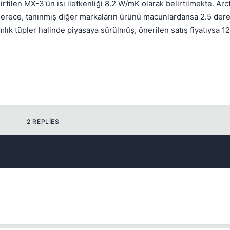
rtilen MX-3'ün ısı iletkenliği 8.2 W/mK olarak belirtilmekte. Arc
 derece, tanınmış diğer markaların ürünü macunlardansa 2.5 der
ık tüpler halinde piyasaya sürülmüş, önerilen satış fiyatıysa 12
2 REPLIES
💎
Your current reputation
-
Bounty amount