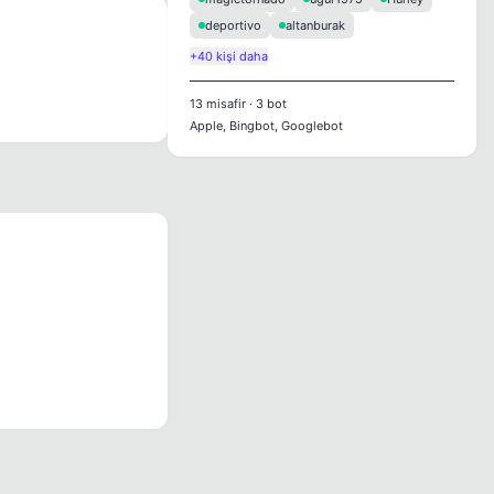
deportivo
altanburak
+40 kişi daha
13
misafir
·
3
bot
Apple, Bingbot, Googlebot