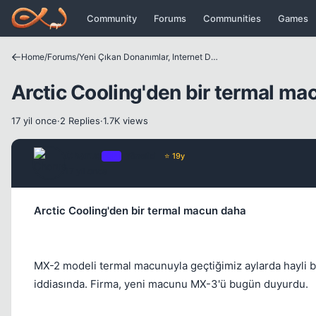
Icerige atla
Community
Forums
Communities
Games
Home
/
Forums
/
Yeni Çıkan Donanımlar, Internet Dünyası ve Benzer Konular
Arctic Cooling'den bir termal ma
17 yil once
·
2 Replies
·
1.7K views
Chorus
OP
Yönetici
⭐ 19y
17 yil once
Arctic Cooling'den bir termal macun daha
MX-2 modeli termal macunuyla geçtiğimiz aylarda hayli beğ
iddiasında. Firma, yeni macunu MX-3'ü bugün duyurdu.