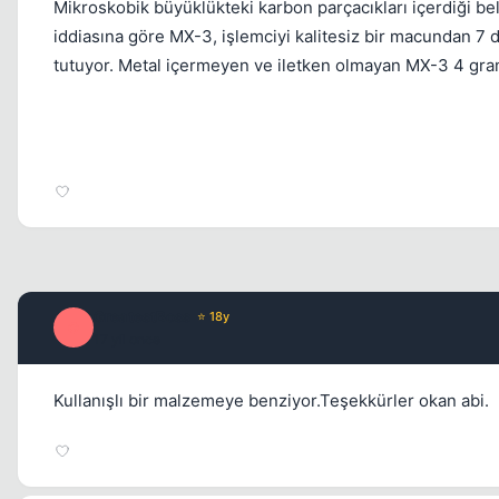
Mikroskobik büyüklükteki karbon parçacıkları içerdiği beli
iddiasına göre MX-3, işlemciyi kalitesiz bir macundan 7
tutuyor. Metal içermeyen ve iletken olmayan MX-3 4 graml
GreatestBoss
⭐ 18y
G
17 yil once
Kullanışlı bir malzemeye benziyor.Teşekkürler okan abi.