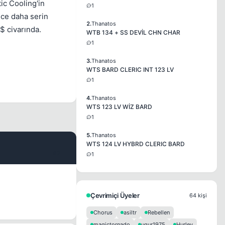
tic Cooling'in
1
ece daha serin
2.
Thanatos
$ civarında.
WTB 134 + SS DEVİL CHN CHAR
1
3.
Thanatos
WTS BARD CLERIC INT 123 LV
1
4.
Thanatos
WTS 123 LV WİZ BARD
1
5.
Thanatos
WTS 124 LV HYBRD CLERIC BARD
#2
1
Çevrimiçi Üyeler
64 kişi
Chorus
asiltr
Rebellen
magictornado
ugur1975
Hurley