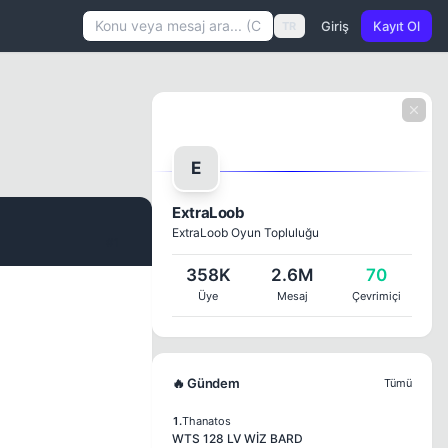
Giriş
Kayıt Ol
TR
E
ExtraLoob
ExtraLoob Oyun Topluluğu
#1
358K
2.6M
70
Üye
Mesaj
Çevrimiçi
🔥 Gündem
Tümü
1.
Thanatos
WTS 128 LV WİZ BARD