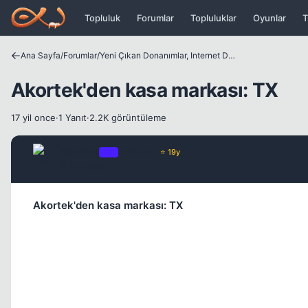
Icerige atla
Topluluk
Forumlar
Topluluklar
Oyunlar
T
Ana Sayfa
/
Forumlar
/
Yeni Çıkan Donanımlar, Internet Dünyası ve Benzer Konular
Akortek'den kasa markası: TX
17 yil once
·
1 Yanıt
·
2.2K görüntüleme
Chorus
OP
Yönetici
⭐ 19y
17 yil once
Akortek'den kasa markası: TX