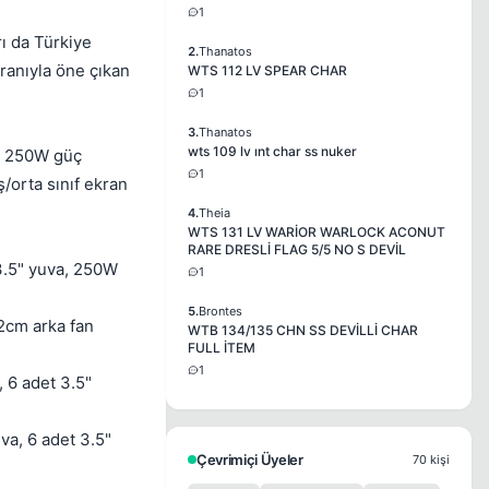
1
rı da Türkiye
2.
Thanatos
ranıyla öne çıkan
WTS 112 LV SPEAR CHAR
1
3.
Thanatos
wts 109 lv ınt char ss nuker
ek 250W güç
1
ş/orta sınıf ekran
4.
Theia
WTS 131 LV WARİOR WARLOCK ACONUT
RARE DRESLİ FLAG 5/5 NO S DEVİL
 3.5" yuva, 250W
1
5.
Brontes
2cm arka fan
WTB 134/135 CHN SS DEVİLLİ CHAR
FULL İTEM
1
 6 adet 3.5"
va, 6 adet 3.5"
Çevrimiçi Üyeler
70 kişi