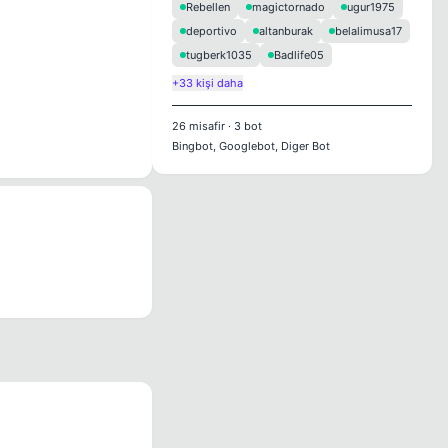
Rebellen
magictornado
ugur1975
deportivo
altanburak
belalimusa17
tugberk1035
Badlife05
+33 kişi daha
26
misafir
·
3
bot
Bingbot, Googlebot, Diger Bot