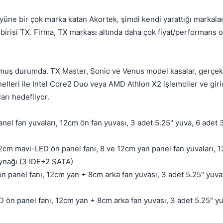
Kapat
föyüne bir çok marka katan Akortek, şimdi kendi yarattığı markala
irisi TX. Firma, TX markası altında daha çok fiyat/performans o
urmuş durumda. TX Master, Sonic ve Venus model kasalar, gerç
nelleri ile Intel Core2 Duo veya AMD Athlon X2 işlemciler ve giri
arı hedefliyor.
el fan yuvaları, 12cm ön fan yuvası, 3 adet 5.25" yuva, 6 adet
2cm mavi-LED ön panel fanı, 8 ve 12cm yan panel fan yuvaları, 1
aynağı (3 IDE+2 SATA)
panel fanı, 12cm yan + 8cm arka fan yuvası, 3 adet 5.25" yuva,
💎
ön panel fanı, 12cm yan + 8cm arka fan yuvası, 3 adet 5.25" yu