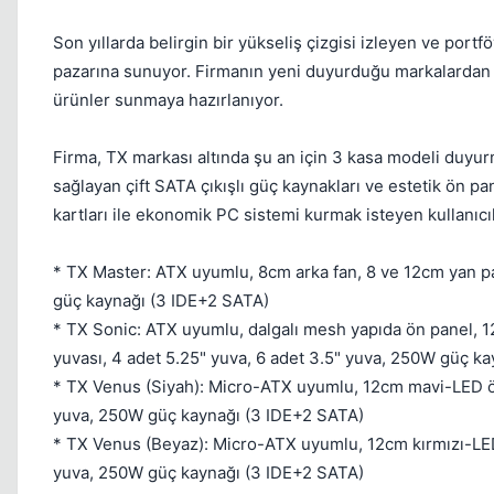
Son yıllarda belirgin bir yükseliş çizgisi izleyen ve port
pazarına sunuyor. Firmanın yeni duyurduğu markalardan b
ürünler sunmaya hazırlanıyor.
Firma, TX markası altında şu an için 3 kasa modeli duy
sağlayan çift SATA çıkışlı güç kaynakları ve estetik ön pa
kartları ile ekonomik PC sistemi kurmak isteyen kullanıcıl
* TX Master: ATX uyumlu, 8cm arka fan, 8 ve 12cm yan pan
güç kaynağı (3 IDE+2 SATA)
* TX Sonic: ATX uyumlu, dalgalı mesh yapıda ön panel, 1
yuvası, 4 adet 5.25" yuva, 6 adet 3.5" yuva, 250W güç k
* TX Venus (Siyah): Micro-ATX uyumlu, 12cm mavi-LED ön 
yuva, 250W güç kaynağı (3 IDE+2 SATA)
* TX Venus (Beyaz): Micro-ATX uyumlu, 12cm kırmızı-LED 
yuva, 250W güç kaynağı (3 IDE+2 SATA)