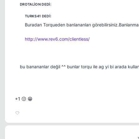
Buradan Torqueden banlananları görebilirsiniz.Banlanma
http://www.rev6.com/clientless/
bu banananlar değil ^^ bunlar torqu ile ag yi bi arada kulla
+1 😗 😁