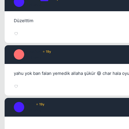
T
17 yil once
Düzelttim
drotalion
⭐ 19y
D
17 yil once
yahu yok ban falan yemedik allaha şükür 😄 char hala oy
XER0
⭐ 19y
X
17 yil once