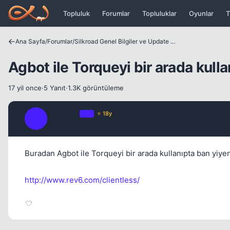
Icerige atla
Topluluk
Forumlar
Topluluklar
Oyunlar
T
Ana Sayfa
/
Forumlar
/
Silkroad Genel Bilgiler ve Update Bilgileri
Agbot ile Torqueyi bir arada kulla
17 yil once
·
5 Yanıt
·
1.3K görüntüleme
TuRKs41
OP
⭐ 18y
T
17 yil once
Buradan Agbot ile Torqueyi bir arada kullanıpta ban yiyenl
http://www.rev6.com/clientless/