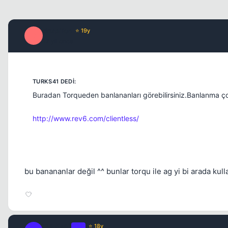
drotalion
⭐ 19y
D
17 yil once
Buradan Torqueden banlananları görebilirsiniz.Banlanma ç
http://www.rev6.com/clientless/
bu banananlar değil ^^ bunlar torqu ile ag yi bi arada kull
TuRKs41
OP
⭐ 18y