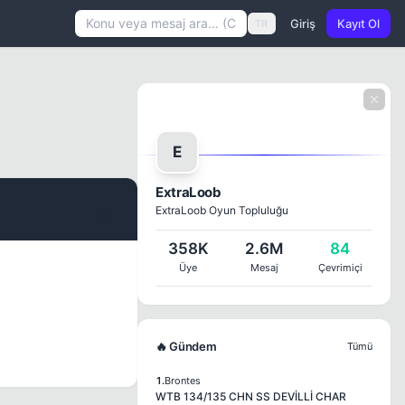
Giriş
Kayıt Ol
TR
E
ExtraLoob
ExtraLoob Oyun Topluluğu
#1
358K
2.6M
84
Üye
Mesaj
Çevrimiçi
🔥 Gündem
Tümü
1.
Brontes
WTB 134/135 CHN SS DEVİLLİ CHAR