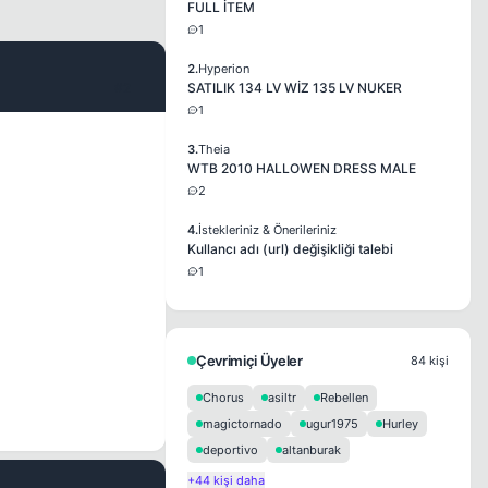
FULL İTEM
1
2.
Hyperion
#2
SATILIK 134 LV WİZ 135 LV NUKER
1
3.
Theia
WTB 2010 HALLOWEN DRESS MALE
2
4.
İstekleriniz & Önerileriniz
Kullancı adı (url) değişikliği talebi
1
Çevrimiçi Üyeler
84 kişi
Chorus
asiltr
Rebellen
magictornado
ugur1975
Hurley
deportivo
altanburak
+44 kişi daha