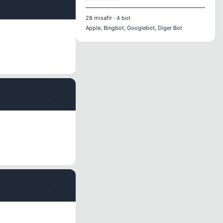
#3
28
misafir
·
4
bot
Apple, Bingbot, Googlebot, Diger Bot
#4
#5