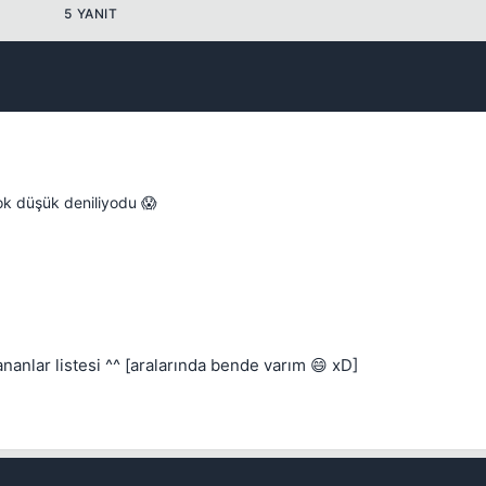
5 YANIT
ok düşük deniliyodu 😱
ananlar listesi ^^ [aralarında bende varım 😄 xD]
Kapat