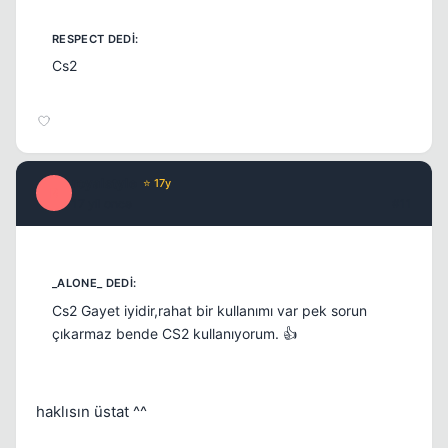
Cs2
royalstyle
⭐ 17y
R
17 yil once
#11
Cs2 Gayet iyidir,rahat bir kullanımı var pek sorun
çıkarmaz bende CS2 kullanıyorum. 👍
haklısın üstat ^^