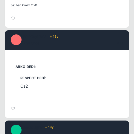
ps: ben kimim ? xD
_MaYBe1DaY_
⭐ 18y
_
17 yil once
#12
Cs2
BlackLighT
⭐ 19y
B
17 yil once
#13