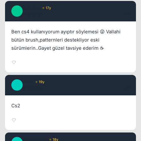
Paradise
⭐ 17y
P
17 yil once
#6
Ben cs4 kullanıyorum ayıptır söylemesi 😜 Vallahi
bütün brush,patternleri destekliyor eski
sürümlerin..Gayet güzel tavsiye ederim ☕
Leet1
⭐ 19y
L
17 yil once
#7
Cs2
Unreminical
⭐ 18y