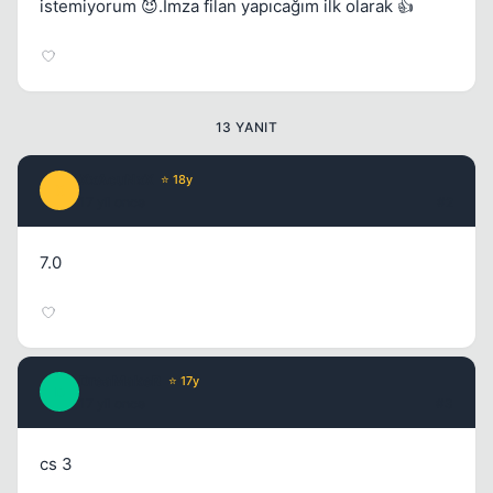
istemiyorum 😈.İmza filan yapıcağım ilk olarak 👍
Kapat
13 YANIT
XxAcuNxX
⭐ 18y
X
17 yil once
#2
7.0
DreaMakeR
⭐ 17y
D
Kapat
17 yil once
#3
cs 3