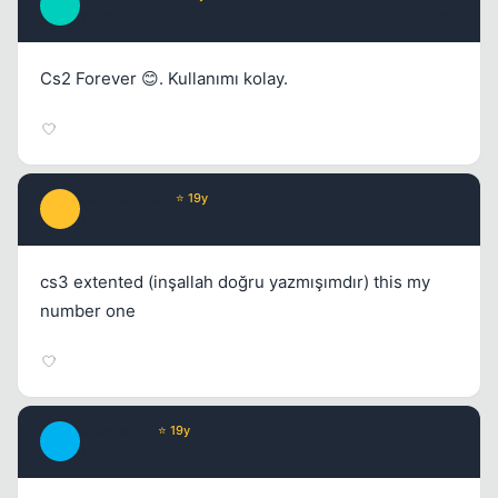
U
17 yil once
#8
Cs2 Forever 😊. Kullanımı kolay.
noncelalreis
⭐ 19y
N
17 yil once
#9
cs3 extented (inşallah doğru yazmışımdır) this my
number one
Journalist
⭐ 19y
J
17 yil once
#10