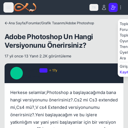
Icerige atla
TR
Ana Sayfa
/
Forumlar
/
Grafik Tasarım
/
Adobe Photoshop
Topl
Foru
Adobe Photoshop Un Hangi
Topl
Kapat
Oyun
Versiyonunu Önerirsiniz?
Tren
Üyel
17 yil once
·
13 Yanıt
·
2.2K görüntüleme
Ara
Giriş
ghost12
OP
⭐ 17y
Kayı
G
17 yil once
#1
Herkese selamlar,Photoshop a başlayacağımda bana
hangi versiyonunu önerirsiniz?.Cs2 mi Cs3 extended
mi,Cs4 mü?,V cs4 Extended versiyonunumu
önerirsiniz?.Yeni başlayacağım ve bu işlere
yatkınlığım var yani yeni başlayanlar için bir versiyon