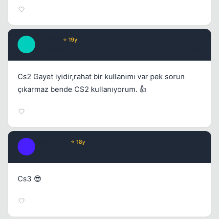
Caprice
⭐ 19y
C
Kapat
17 yil once
#4
Cs2 Gayet iyidir,rahat bir kullanımı var pek sorun
çıkarmaz bende CS2 kullanıyorum. 👍
Fre3sTyLe
⭐ 18y
F
17 yil once
#5
Cs3 😎