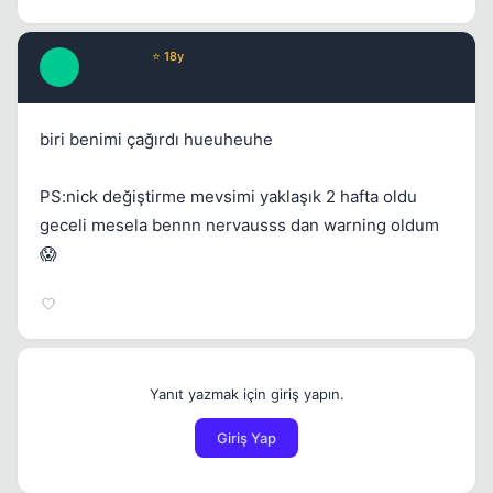
Phantoso
⭐ 18y
P
17 yil once
#5
biri benimi çağırdı hueuheuhe
PS:nick değiştirme mevsimi yaklaşık 2 hafta oldu
geceli mesela bennn nervausss dan warning oldum
😱
Yanıt yazmak için giriş yapın.
Giriş Yap