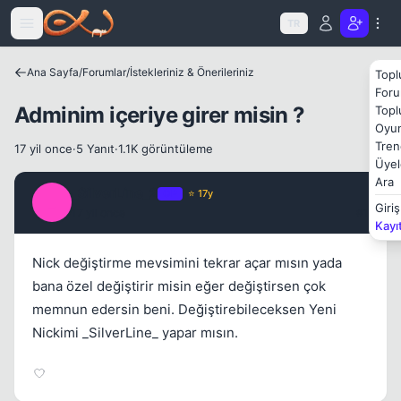
Icerige atla
TR
Ana Sayfa
/
Forumlar
/
İstekleriniz & Önerileriniz
Topl
Kapat
Foru
Adminim içeriye girer misin ?
Topl
Oyun
Tren
17 yil once
·
5 Yanıt
·
1.1K görüntüleme
Üyel
Ara
_SilverLine_2
OP
⭐ 17y
_
Giriş
17 yil once
#1
Kayı
Nick değiştirme mevsimini tekrar açar mısın yada
bana özel değiştirir misin eğer değiştirsen çok
memnun edersin beni. Değiştirebileceksen Yeni
Nickimi _SilverLine_ yapar mısın.
Kapat