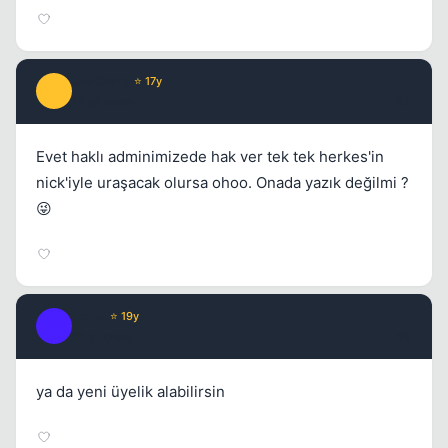
JeaCraft
⭐ 17y
J
17 yil once
#3
Evet haklı adminimizede hak ver tek tek herkes'in
nick'iyle uraşacak olursa ohoo. Onada yazık değilmi ?
😜
Kobe
⭐ 19y
K
17 yil once
#4
ya da yeni üyelik alabilirsin