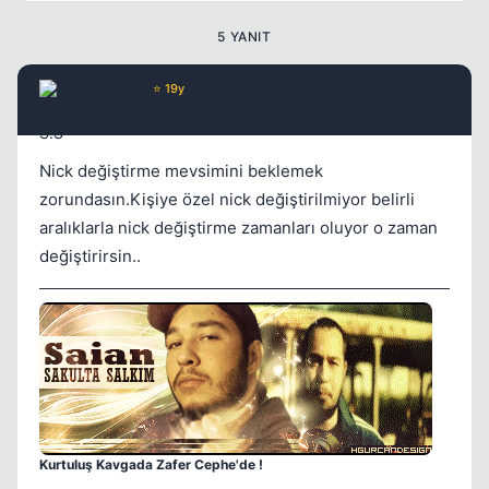
5 YANIT
Saian S.S
⭐ 19y
17 yil once
#2
Nick değiştirme mevsimini beklemek
zorundasın.Kişiye özel nick değiştirilmiyor belirli
aralıklarla nick değiştirme zamanları oluyor o zaman
değiştirirsin..
Kurtuluş Kavgada Zafer Cephe'de !