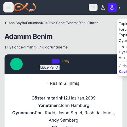
Icerige atla
TR
Ana Sayfa
/
Forumlar
/
Kültür ve Sanat
/
Sinema
/
Yeni Filmler
Topl
Foru
Adamım Benim
Topl
Oyun
Tren
17 yil once
·
1 Yanıt
·
1.4K görüntüleme
Üyel
Ara
SuperNaturaL
OP
⭐ 18y
S
Giriş
17 yil once
(düzenlendi)
#1
Kayı
- Resim Silinmiş.
Gösterim tarihi
:12.Haziran.2009
Yönetmen
:John Hamburg
Oyuncular
:Paul Rudd, Jason Segel, Rashida Jones,
Andy Samberg