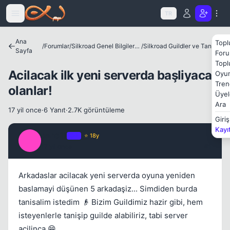
Icerige atla
TR
Ana
Topl
/
Forumlar
/
Silkroad Genel Bilgiler ve Update Bilgileri
/
Silkroad Guildler ve Tanıtımları
Sayfa
Foru
Kapat
Topl
Acilacak ilk yeni serverda başliyacak
Oyun
Tren
olanlar!
Üyel
Ara
17 yil once
·
6 Yanıt
·
2.7K görüntüleme
Giriş
Kayı
pandik
OP
⭐ 18y
P
17 yil once
#1
Kapat
Arkadaslar acilacak yeni serverda oyuna yeniden
baslamayi düşünen 5 arkadaşiz... Simdiden burda
tanisalim istedim 👴 Bizim Guildimiz hazir gibi, hem
isteyenlerle tanişip guilde alabiliriz, tabi server
açilinca 😁