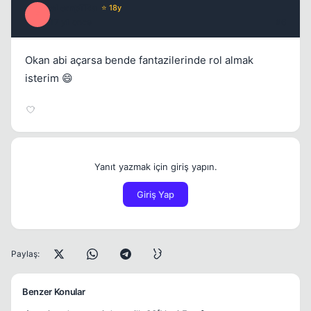
eLempTRa
⭐ 18y
E
17 yil once
#6
Okan abi açarsa bende fantazilerinde rol almak
isterim 😄
Yanıt yazmak için giriş yapın.
Giriş Yap
Paylaş:
Benzer Konular