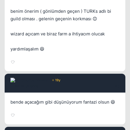
benim önerim ( gönlümden geçen ) TURKs adlı bi
guild olması . gelenin geçenin korkması 😊
wizard açıcam ve biraz farm a ihtiyacım olucak
yardımlaşalım 😄
Chorus
Yönetici
⭐ 19y
17 yil once
#5
bende açacağım gibi düşünüyorum fantazi olsun 😄