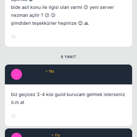
bide asil konu ile ilgisi olan varmi 😕 yeni server
nezman açilir ? 😕 😕
Kapat
şimdiden teşekkürler hepinize 😊 🙏
6 YANIT
Dementhia
⭐ 18y
D
17 yil once
#2
biz geçicez 3-4 kisi guıld kurucam gelmek isterseniz
ö.m at
ImmorTaLGoD
⭐ 17y