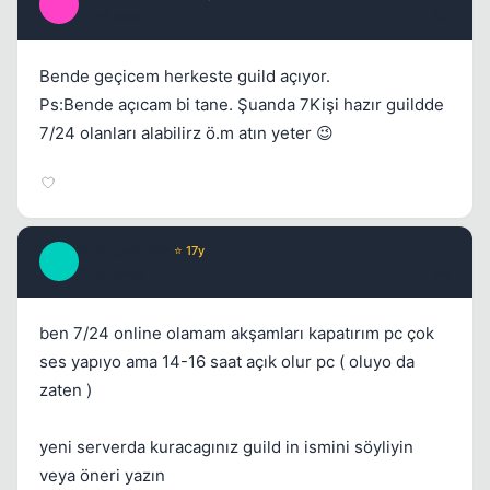
I
17 yil once
#3
Bende geçicem herkeste guild açıyor.
Ps:Bende açıcam bi tane. Şuanda 7Kişi hazır guildde
7/24 olanları alabilirz ö.m atın yeter 😉
karincakyhn
⭐ 17y
K
17 yil once
#4
ben 7/24 online olamam akşamları kapatırım pc çok
ses yapıyo ama 14-16 saat açık olur pc ( oluyo da
zaten )
yeni serverda kuracagınız guild in ismini söyliyin
veya öneri yazın