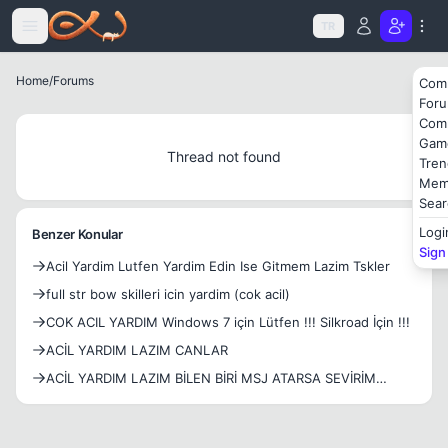
Icerige atla
TR
Home
/
Forums
Com
For
Com
Gam
Thread not found
Tren
Mem
Sear
Logi
Benzer Konular
Sign
Acil Yardim Lutfen Yardim Edin Ise Gitmem Lazim Tskler
full str bow skilleri icin yardim (cok acil)
COK ACIL YARDIM Windows 7 için Lütfen !!! Silkroad İçin !!!
ACİL YARDIM LAZIM CANLAR
ACİL YARDIM LAZIM BİLEN BİRİ MSJ ATARSA SEVİRİM
BUYRUN İÇERİ