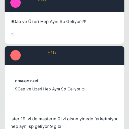
O
17 yil once
#4
9Gap ve Üzeri Hep Aynı Sp Geliyor 🍺
_MaYBe1DaY_
⭐ 18y
_
17 yil once
#5
9Gap ve Üzeri Hep Aynı Sp Geliyor 🍺
ister 19 lvl de masterın 0 lvl olsun yinede farketmiyor
hep aynı sp geliyor 9 gibi