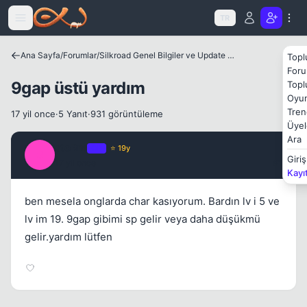
Icerige atla
TR
Ana Sayfa
/
Forumlar
/
Silkroad Genel Bilgiler ve Update Bilgileri
Topl
Foru
9gap üstü yardım
Topl
Oyun
Tren
17 yil once
·
5 Yanıt
·
931 görüntüleme
Üyel
Ara
stoRm
OP
⭐ 19y
S
Giriş
17 yil once
#1
Kayı
ben mesela onglarda char kasıyorum. Bardın lv i 5 ve
Kapat
lv im 19. 9gap gibimi sp gelir veya daha düşükmü
gelir.yardım lütfen