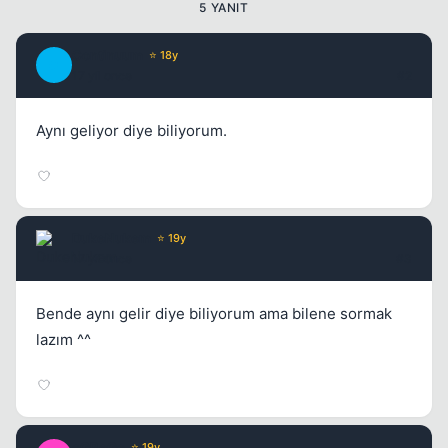
5 YANIT
Continuum
⭐ 18y
C
17 yil once
#2
Aynı geliyor diye biliyorum.
DukeNukem
⭐ 19y
17 yil once
#3
Bende aynı gelir diye biliyorum ama bilene sormak
lazım ^^
oGReGo
⭐ 19y