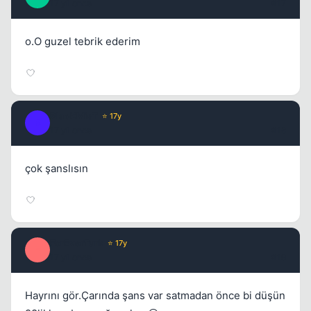
17 yil once
#17
o.O guzel tebrik ederim
BlacKMisT
⭐ 17y
B
17 yil once
#18
çok şanslısın
ForEverTurk
⭐ 17y
F
17 yil once
#19
Hayrını gör.Çarında şans var satmadan önce bi düşün