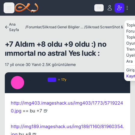
Icerige atla
TR
Ana
Topl
/
Forumlar
/
Silkroad Genel Bilgiler ve Update Bilgileri
/
Silkroad ScreenShot & Video
Sayfa
Foru
Topl
+7 Aldım +8 oldu +9 oldu :) no
Oyun
Tren
ımmortal no astral Yes luck :
Üyel
Ara
17 yil once
·
30 Yanıt
·
2.5K görüntüleme
Giriş
Kayı
desTibaa `
OP
⭐ 17y
D
17 yil once
#1
Kapat
http://img403.imageshack.us/img403/1773/5719224
0.jpg
== bu +7 🍺
http://img189.imageshack.us/img189/1160/81960354.
jpg
bu +8 🍺