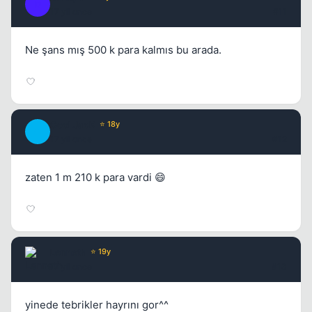
D
17 yil once
#11
Ne şans mış 500 k para kalmıs bu arada.
CooLJacK
⭐ 18y
C
17 yil once
#12
zaten 1 m 210 k para vardi 😄
Lenneth
⭐ 19y
17 yil once
#13
yinede tebrikler hayrını gor^^