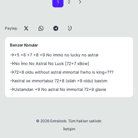
1
2
Paylaş:
Benzer Konular
+5 +6 +7 +8 +9 No immo no lucky no astral
No İmo No Astral No Luck [72+7 xBow]
72+8 oldu without astral ımmortal !!who is king=???
astral ve ımmortalsız 72+8 (silah +9 oldu) bastım
Ustamdan +9 No astral No immortal 72+9 glavie
© 2026 Extraloob. Tüm hakları saklıdır.
İletişim