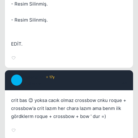
- Resim Silinmiş.
- Resim Silinmiş.
Kapat
EDİT.
chipshajen
⭐ 17y
C
17 yil once
#5
Kapat
crit bas 😉 yoksa cacık olmaz crossbow cnku roque +
crossbow'a crit lazım her chara lazım ama benm ilk
gördklerm roque + crossbow + bow ' dur =)