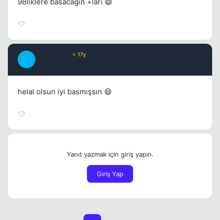
98liklere basacağın +ları 😄
Wappinger
⭐ 17y
W
17 yil once
#20
helal olsun iyi basmışsın 😄
Yanıt yazmak için giriş yapın.
Giriş Yap