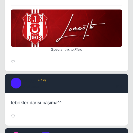
Special thx to
Flexi
Skippy.
⭐ 17y
S
17 yil once
#14
tebrikler darısı başıma^^