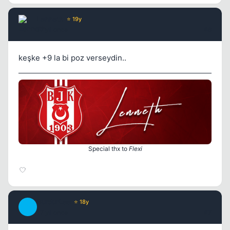
Lenneth
⭐ 19y
17 yil once
#6
keşke +9 la bi poz verseydin..
Special thx to
Flexi
BurdurLee
⭐ 18y
B
17 yil once
#7