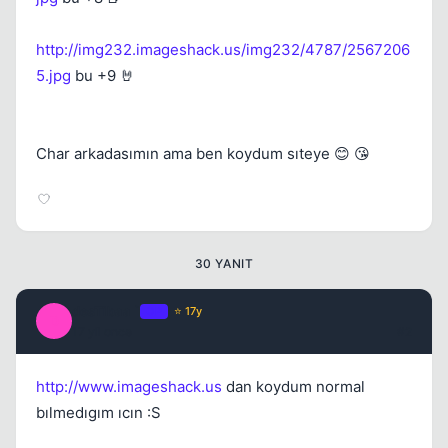
Kapat
http://img232.imageshack.us/img232/4787/2567206
5.jpg
bu +9 🤘
Char arkadasımın ama ben koydum sıteye 😊 😘
Kapat
30 YANIT
desTibaa `
OP
⭐ 17y
D
17 yil once
#2
http://www.imageshack.us
dan koydum normal
bılmedıgım ıcın :S