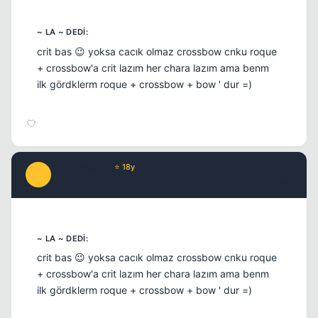
crit bas 😉 yoksa cacık olmaz crossbow cnku roque
+ crossbow'a crit lazım her chara lazım ama benm
ilk gördklerm roque + crossbow + bow ' dur =)
infusserabLe
⭐ 18y
I
17 yil once
#8
crit bas 😉 yoksa cacık olmaz crossbow cnku roque
+ crossbow'a crit lazım her chara lazım ama benm
ilk gördklerm roque + crossbow + bow ' dur =)