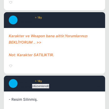
Kapat
CooLJacK
⭐ 18y
C
17 yil once
#3
Karakter ve Weapon bana aittir.Yorumlarınızı
BEKLİYORUM .. >>
Kapat
Not: Karakter SATILIKTIR.
CooLJacK
⭐ 18y
C
17 yil once
(düzenlendi)
#4
Kapat
- Resim Silinmiş.