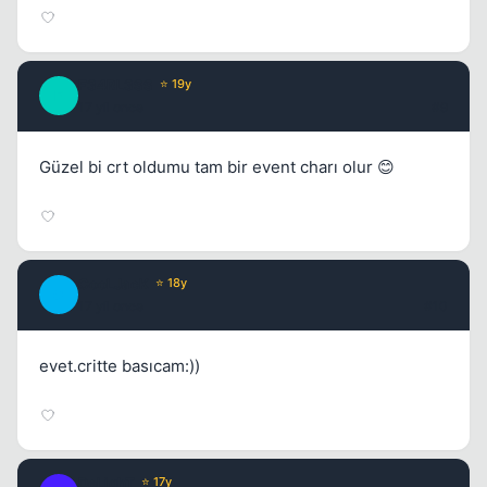
F34RL3SS
⭐ 19y
F
17 yil once
#9
Güzel bi crt oldumu tam bir event charı olur 😊
CooLJacK
⭐ 18y
C
17 yil once
#10
evet.critte basıcam:))
DeLiqhT
⭐ 17y