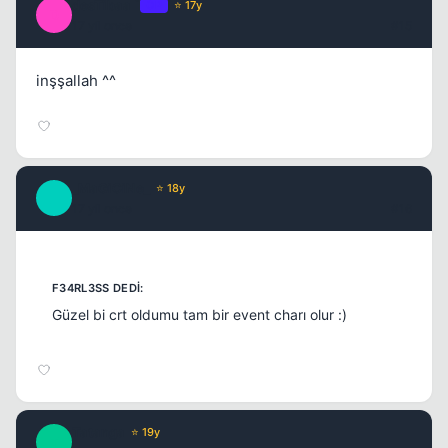
desTibaa `
OP
⭐ 17y
D
17 yil once
#15
inşşallah ^^
_MaGiCiNe_
⭐ 18y
_
17 yil once
#16
Güzel bi crt oldumu tam bir event charı olur :)
Tatanga
⭐ 19y
T