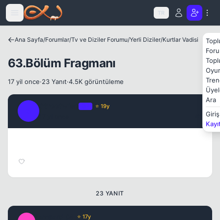
Icerige atla
TR
Ana Sayfa
/
Forumlar
/
Tv ve Diziler Forumu
/
Yerli Diziler
/
Kurtlar Vadisi
Topl
Foru
63.Bölüm Fragmanı
Topl
Oyun
Kapat
Tren
17 yil once
·
23 Yanıt
·
4.5K görüntüleme
Üyel
Ara
Streetwise
OP
⭐ 19y
S
Giriş
17 yil once
#1
Kayı
23 YANIT
Lampard_08
⭐ 17y