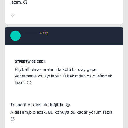
lazım. 🙄
El Verano
⭐ 18y
E
17 yil once
#19
Hiç belli olmaz aralarında kötü bir olay geçer
yönetmenle vs. ayrılabilir. O bakımdan da düşünmek
lazım. 🙄
Tesadüfler olasılık değildir. 😗
A desem,b olacak. Bu konuya bu kadar yorum fazla.
😈