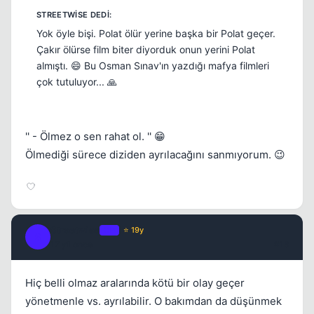
Yok öyle bişi. Polat ölür yerine başka bir Polat geçer.
Çakır ölürse film biter diyorduk onun yerini Polat
almıştı. 😄 Bu Osman Sınav'ın yazdığı mafya filmleri
çok tutuluyor... 🙏
'' - Ölmez o sen rahat ol. '' 😁
Ölmediği sürece diziden ayrılacağını sanmıyorum. 😉
Streetwise
OP
⭐ 19y
S
17 yil once
#18
Hiç belli olmaz aralarında kötü bir olay geçer
yönetmenle vs. ayrılabilir. O bakımdan da düşünmek