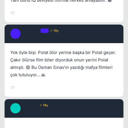
Yani bunu IQ seviyesi normal herkes anlayabilir. 😁
Streetwise
OP
⭐ 19y
S
17 yil once
#16
Yok öyle bişi. Polat ölür yerine başka bir Polat geçer.
Çakır ölürse film biter diyorduk onun yerini Polat
almıştı. 😄 Bu Osman Sınav'ın yazdığı mafya filmleri
çok tutuluyor... 🙏
El Verano
⭐ 18y
E
17 yil once
#17