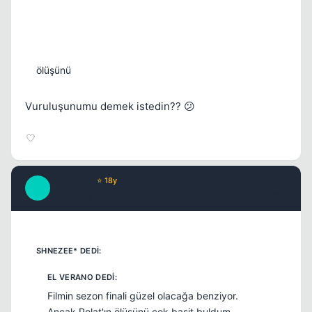
ölüşünü
Vuruluşunumu demek istedin?? 😕
El Verano
⭐ 18y
E
17 yil once
#11
Filmin sezon finali güzel olacağa benziyor.
Ancak Polat'ın ölüşünü çok basit buldum.