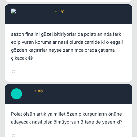
Kapat
Chorus
Yönetici
⭐ 19y
17 yil once
#7
sezon finalini güzel bitiriyorlar da polatı anında fark
edip vuran korumalar nasıl olurda camide ki o eşgali
gözden kaçırırlar neyse zannımca orada çatışma
çıkacak 😄
Leet1
⭐ 19y
L
17 yil once
#8
Polat ölsün artık ya millet özenip kurşunların önüne
atlayacak nasıl olsa ölmüyorsun 3 tane de yesen xP