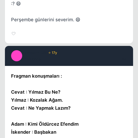
:? 😄
Perşembe günlerini severim. 😄
Lampard_08
⭐ 17y
L
17 yil once
#4
Fragman konuşmaları :
Kapat
Cevat : Yılmaz Bu Ne?
Yılmaz : Kozalak Ağam.
Cevat : Ne Yapmak Lazım?
Adam : Kimi Öldürcez Efendim
İskender : Başbakan