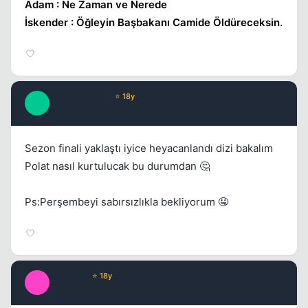
Adam : Ne Zaman ve Nerede
İskender : Öğleyin Başbakanı Camide Öldüreceksin.
Kapat
SuperNaturaL
⭐ 18y
S
17 yil once
#5
Sezon finali yaklaştı iyice heyacanlandı dizi bakalım
Polat nasıl kurtulucak bu durumdan 🤔
Ps:Perşembeyi sabırsızlıkla bekliyorum 🤤
shneZee
⭐ 18y
S
17 yil once
#6