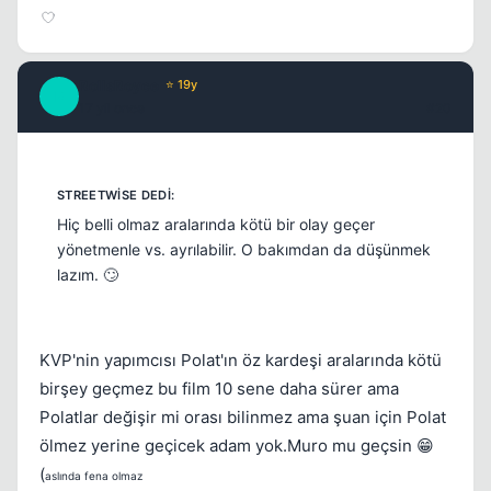
RollsRoyce
⭐ 19y
R
17 yil once
#20
Hiç belli olmaz aralarında kötü bir olay geçer
yönetmenle vs. ayrılabilir. O bakımdan da düşünmek
lazım. 🙄
KVP'nin yapımcısı Polat'ın öz kardeşi aralarında kötü
birşey geçmez bu film 10 sene daha sürer ama
Polatlar değişir mi orası bilinmez ama şuan için Polat
ölmez yerine geçicek adam yok.Muro mu geçsin 😁
(
aslında fena olmaz