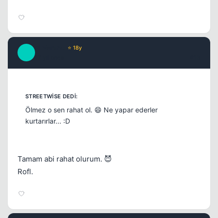
El Verano
⭐ 18y
E
17 yil once
#13
Ölmez o sen rahat ol. 😄 Ne yapar ederler
kurtarırlar... :D
Tamam abi rahat olurum. 😈
Rofl.