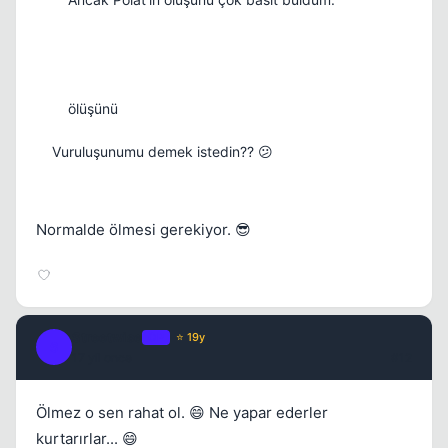
ölüşünü
Vuruluşunumu demek istedin?? 😕
Normalde ölmesi gerekiyor. 😎
Streetwise
OP
⭐ 19y
S
17 yil once
#12
Ölmez o sen rahat ol. 😄 Ne yapar ederler
kurtarırlar... 😄