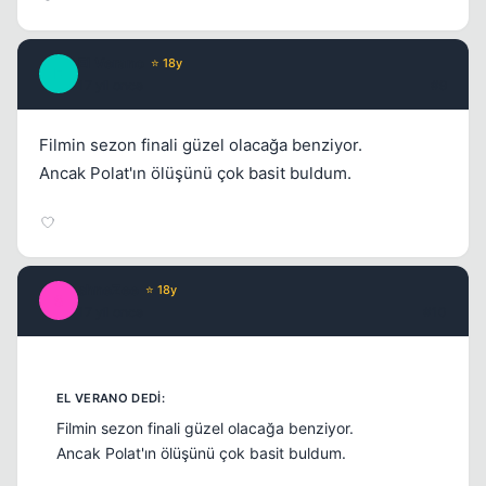
El Verano
⭐ 18y
E
17 yil once
#9
Filmin sezon finali güzel olacağa benziyor.
Ancak Polat'ın ölüşünü çok basit buldum.
shneZee
⭐ 18y
S
17 yil once
#10
Filmin sezon finali güzel olacağa benziyor.
Ancak Polat'ın ölüşünü çok basit buldum.