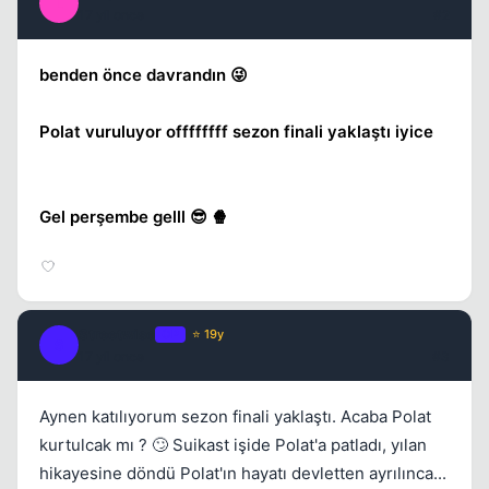
L
17 yil once
#2
Kapat
benden önce davrandın 😜
Polat vuruluyor offffffff sezon finali yaklaştı iyice
Gel perşembe gelll 😎 🍿
Kapat
Streetwise
OP
⭐ 19y
S
17 yil once
#3
Aynen katılıyorum sezon finali yaklaştı. Acaba Polat
kurtulcak mı ? 🙄 Suikast işide Polat'a patladı, yılan
hikayesine döndü Polat'ın hayatı devletten ayrılınca...