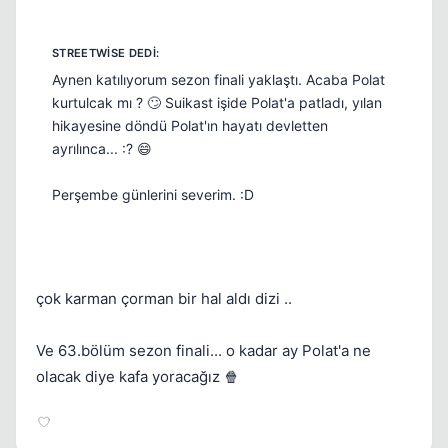
Kapat
Aynen katılıyorum sezon finali yaklaştı. Acaba Polat
kurtulcak mı ? 🙄 Suikast işide Polat'a patladı, yılan
hikayesine döndü Polat'ın hayatı devletten
ayrılınca... :? 😄
Perşembe günlerini severim. :D
çok karman çorman bir hal aldı dizi ..
Ve 63.bölüm sezon finali... o kadar ay Polat'a ne
olacak diye kafa yoracağız 🍿