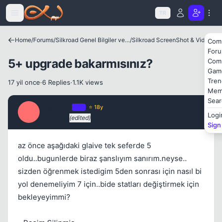
Icerige atla
TR
Home
/
Forums
/
Silkroad Genel Bilgiler ve Update Bilgileri
/
Silkroad ScreenShot & Video
Com
For
5+ upgrade bakarmısınız?
Com
Gam
Tren
17 yil once
·
6 Replies
·
1.1K views
Mem
Sear
melhmet
OP
⭐ 18y
Kapat
M
Logi
17 yil once
(edited)
#1
Sign
az önce aşağıdaki glaive tek seferde 5
oldu..bugunlerde biraz şanslıyım sanırım.neyse..
sizden öğrenmek istedigim 5den sonrası için nasıl bi
yol denemeliyim 7 için..bide statları değiştirmek için
bekleyeyimmi?
Kapat