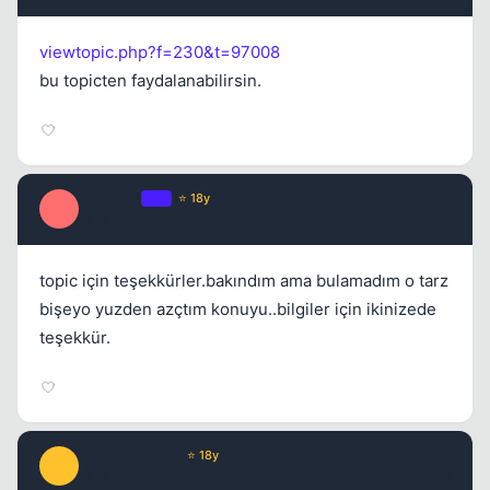
viewtopic.php?f=230&t=97008
bu topicten faydalanabilirsin.
melhmet
OP
⭐ 18y
M
17 yil once
#4
topic için teşekkürler.bakındım ama bulamadım o tarz
bişeyo yuzden azçtım konuyu..bilgiler için ikinizede
teşekkür.
CrackCocaine
⭐ 18y
C
17 yil once
#5