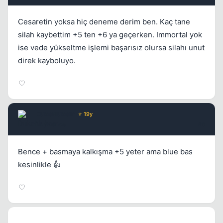
Cesaretin yoksa hiç deneme derim ben. Kaç tane
silah kaybettim +5 ten +6 ya geçerken. Immortal yok
ise vede yükseltme işlemi başarısız olursa silahı unut
direk kayboluyo.
DukeNukem
⭐ 19y
17 yil once
#6
Bence + basmaya kalkışma +5 yeter ama blue bas
kesinlikle 👍