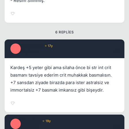
- Resim Silinmiş.
6 REPLIES
ForEverTurk
⭐ 17y
F
17 yil once
#2
Kardeş +5 yeter gibi ama silaha önce bi str int crit
basmanı tavsiye ederim crit muhakkak basmalısın.
+7 sansdan ziyade birazda para ister astralsiz ve
immortalsiz +7 basmak imkansız gibi bişeydir.
Misproject
⭐ 19y
M
17 yil once
#3