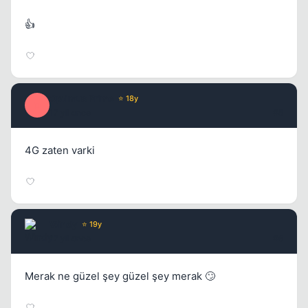
👍
Optimus Prime
⭐ 18y
O
17 yil once
#5
4G zaten varki
Windy
⭐ 19y
17 yil once
#6
Merak ne güzel şey güzel şey merak 🙄