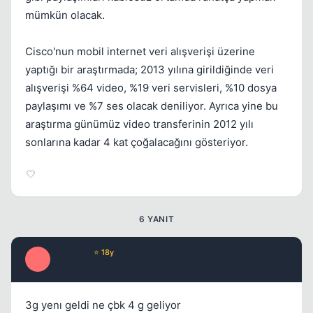
mümkün olacak.
Cisco'nun mobil internet veri alışverişi üzerine
yaptığı bir araştırmada; 2013 yılına girildiğinde veri
alışverişi %64 video, %19 veri servisleri, %10 dosya
paylaşımı ve %7 ses olacak deniliyor. Ayrıca yine bu
araştırma günümüz video transferinin 2012 yılı
sonlarına kadar 4 kat çoğalacağını gösteriyor.
6 YANIT
invaders
⭐ 18y
I
17 yil once
#2
3g yenı geldi ne çbk 4 g geliyor