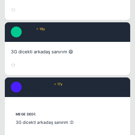
BiLqiN
⭐ 18y
B
17 yil once
#3
3G dicekti arkadaş sanırım 😄
Weird Thoughts
⭐ 17y
W
17 yil once
#4
3G dicekti arkadaş sanırım :D