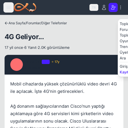
Icerige atla
TR
Ana Sayfa
/
Forumlar
/
Diğer Telefonlar
Topl
Foru
4G Geliyor...
Topl
Oyun
Tren
17 yil once
·
6 Yanıt
·
2.0K görüntüleme
Üyel
Ara
Hyperion
OP
⭐ 17y
H
Giriş
17 yil once
#1
Kayı
Kapat
Mobil cihazlarda yüksek çözünürlüklü video devri 4G
ile açılacak. İşte 4G'nin getirecekleri.
Ağ donanım sağlayıcılarından Cisco'nun yaptığı
açıklamaya göre 4G servisleri kimi şirketlerin video
uygulamalarının sonu olacak. Cisco Uluslararası
Kapat