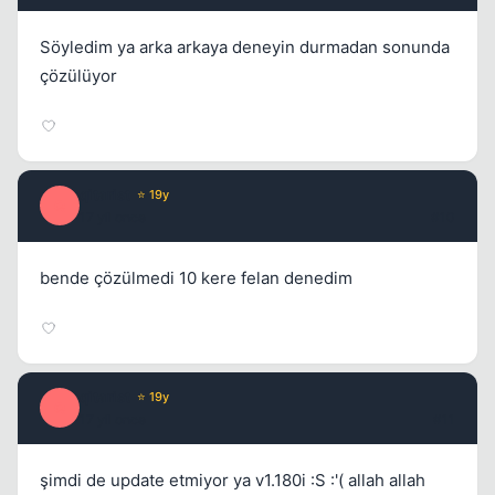
Söyledim ya arka arkaya deneyin durmadan sonunda
çözülüyor
qitarist
⭐ 19y
Q
17 yil once
#10
bende çözülmedi 10 kere felan denedim
qitarist
⭐ 19y
Q
17 yil once
#11
şimdi de update etmiyor ya v1.180i :S :'( allah allah