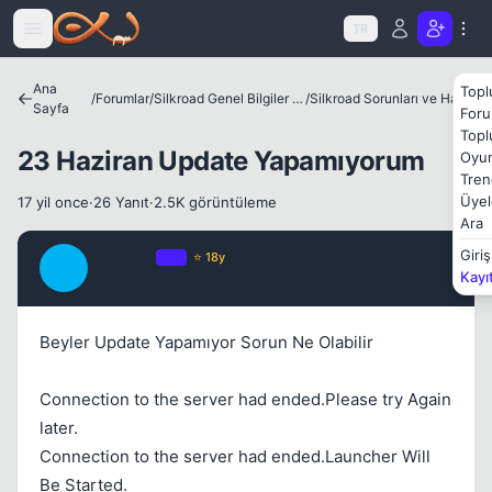
Icerige atla
TR
Ana
Topl
/
Forumlar
/
Silkroad Genel Bilgiler ve Update Bilgileri
/
Silkroad Sorunları ve Hataları
Sayfa
Foru
Topl
23 Haziran Update Yapamıyorum
Kapat
Oyun
Tren
Üyel
17 yil once
·
26 Yanıt
·
2.5K görüntüleme
Ara
Metover
Giriş
OP
⭐ 18y
M
Kayı
17 yil once
#1
Beyler Update Yapamıyor Sorun Ne Olabilir
Kapat
Connection to the server had ended.Please try Again
later.
Connection to the server had ended.Launcher Will
Be Started.