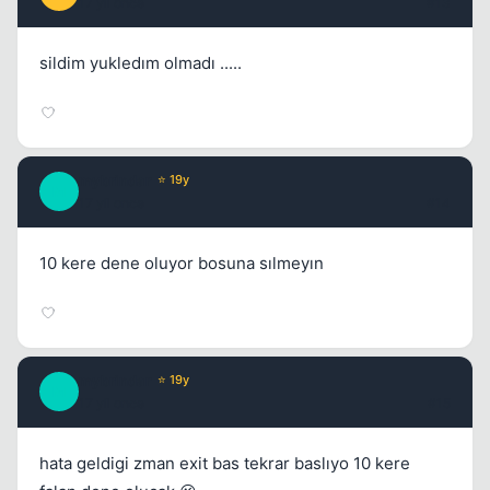
17 yil once
#13
sildim yukledım olmadı .....
mybrindar
⭐ 19y
M
17 yil once
#14
10 kere dene oluyor bosuna sılmeyın
mybrindar
⭐ 19y
M
17 yil once
#15
hata geldigi zman exit bas tekrar baslıyo 10 kere