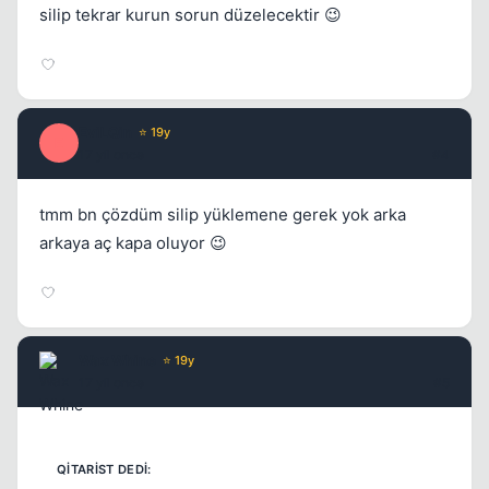
silip tekrar kurun sorun düzelecektir 😉
EviLQin
⭐ 19y
E
17 yil once
#4
tmm bn çözdüm silip yüklemene gerek yok arka
arkaya aç kapa oluyor 😉
Kapat
Wax Whine
⭐ 19y
17 yil once
#5
Kapat