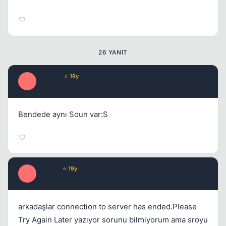
Kapat
26 YANIT
EviLQin
⭐ 19y
E
17 yil once
#2
Bendede aynı Soun var:S
Kapat
qitarist
⭐ 19y
Q
17 yil once
#3
arkadaşlar connection to server has ended.Please
Try Again Later yazıyor sorunu bilmiyorum ama sroyu