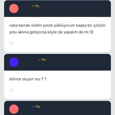
qitarist
⭐ 19y
Q
17 yil once
#7
valla bende sildim şimdi yüklüyorum başka bir çözüm
yolu aklına geliyorsa söyle de yapalım de mi 😊
last_knight
⭐ 19y
L
17 yil once
#8
silince oluyor mu ? ?
EviLQin
⭐ 19y
E
17 yil once
#9