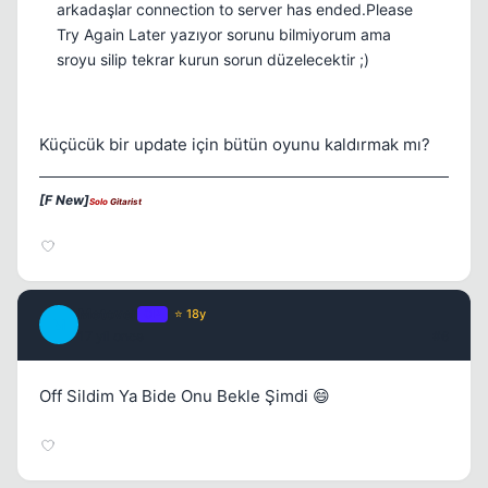
arkadaşlar connection to server has ended.Please
Try Again Later yazıyor sorunu bilmiyorum ama
sroyu silip tekrar kurun sorun düzelecektir ;)
Küçücük bir update için bütün oyunu kaldırmak mı?
Kapat
[F New]
Solo
Gitarist
Metover
OP
⭐ 18y
M
17 yil once
#6
Off Sildim Ya Bide Onu Bekle Şimdi 😄