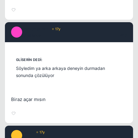
ImmorTaLGoD
⭐ 17y
I
17 yil once
#12
Söyledim ya arka arkaya deneyin durmadan
sonunda çözülüyor
Biraz açar mısın
osiom
⭐ 17y
O