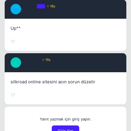
Metover
OP
⭐ 18y
M
17 yil once
#19
Up^^
mybrindar
⭐ 19y
M
17 yil once
#20
silkroad online sitesini acın sorun düzelir
Yanıt yazmak için giriş yapın.
Giriş Yap