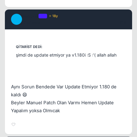
Metover
OP
⭐ 18y
M
17 yil once
#18
şimdi de update etmiyor ya v1.180i :S :'( allah allah
Aynı Sorun Bendede Var Update Etmiyor 1.180 de
kaldı 😄
Beyler Manuel Patch Olan Varmı Hemen Update
Yapalım yoksa Olmıcak