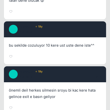
falan dene olucak 😜
mybrindar
⭐ 19y
M
17 yil once
#16
bu sekilde cozuluyor 10 kere ust uste dene iste^^
mybrindar
⭐ 19y
M
17 yil once
#17
önemli deil herkes silmesin sroyu bi kac kere hata
gelince exit e basın geliyor