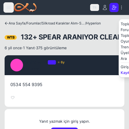
Icerige atla
TR
Ana Sayfa
/
Forumlar
/
Silkroad Karakter Alım-Satımları
/
Hyperion
Topl
Foru
132+ SPEAR ARANIYOR CLEAN
Topl
WTB
Oyun
Tren
6 yil once
·
1 Yanıt
·
375 görüntüleme
Üyel
Ara
sahinbey42
OP
⭐ 6y
S
Giriş
6 yil once
#1
Kayı
0534 554 9395
Yanıt yazmak için giriş yapın.