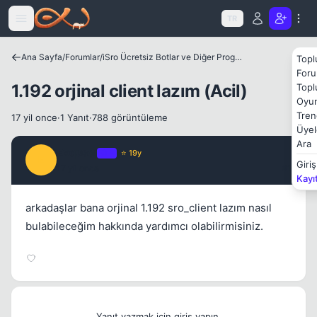
Icerige atla
TR
Ana Sayfa
/
Forumlar
/
iSro Ücretsiz Botlar ve Diğer Programlar
Topl
Foru
1.192 orjinal client lazım (Acil)
Topl
Oyun
Tren
17 yil once
·
1 Yanıt
·
788 görüntüleme
Üyel
Ara
Exqusei
OP
⭐ 19y
E
Giriş
17 yil once
#1
Kayı
arkadaşlar bana orjinal 1.192 sro_client lazım nasıl
bulabileceğim hakkında yardımcı olabilirmisiniz.
Yanıt yazmak için giriş yapın.