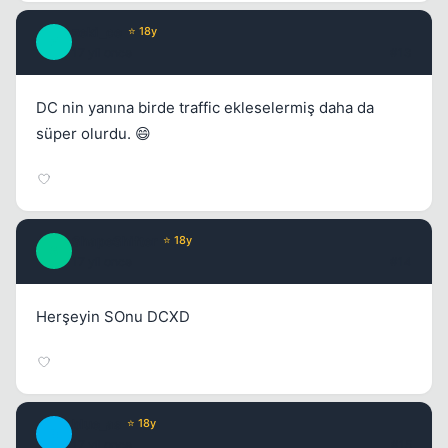
zeki_ce
⭐ 18y
Z
17 yil once
#13
DC nin yanına birde traffic ekleselermiş daha da
süper olurdu. 😄
ShapeShifter
⭐ 18y
S
17 yil once
#14
Herşeyin SOnu DCXD
blue_as
⭐ 18y
B
17 yil once
#15