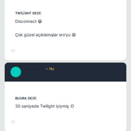
Disconnect 😁
Çok güzel açıklamışlar sro'yu 😆
_MaGiCiNe_
⭐ 18y
_
17 yil once
#12
30 saniyede Twilight iyiymiş :D