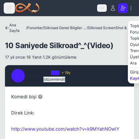
Icerige atla
TR
Ana
Topl
/
Forumlar
/
Silkroad Genel Bilgiler ve Update Bilgileri
/
Silkroad ScreenShot & Video
Sayfa
Foru
Kapat
Topl
10 Saniyede Silkroad^_^(Video)
Oyun
Tren
Üyel
17 yil once
·
16 Yanıt
·
1.2K görüntüleme
Ara
iwontcry4u
Giriş
OP
⭐ 19y
I
Kayı
17 yil once
(düzenlendi)
#1
Komedi bişi 😄
Direk Link:
Kapat
http://www.youtube.com/watch?v=k9MYahNOwlY