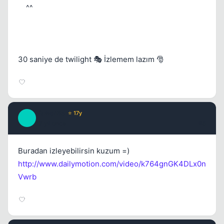
^^
Kapat
30 saniye de twilight 🎭 İzlemem lazım 🎅
VaMpiRe
⭐ 17y
V
17 yil once
#5
Buradan izleyebilirsin kuzum =)
http://www.dailymotion.com/video/k764gnGK4DLx0n
Vwrb