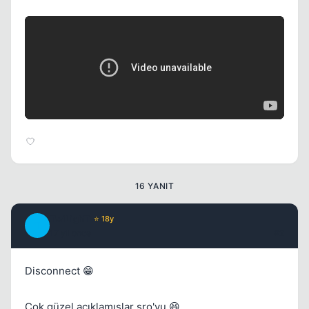
Kapat
16 YANIT
TwiLighT
⭐ 18y
T
17 yil once
#2
Disconnect 😁
Kapat
Çok güzel açıklamışlar sro'yu 😆