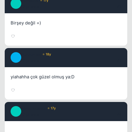
VaMpiRe
⭐ 17y
V
17 yil once
#7
Birşey değil =)
BurdurLee
⭐ 18y
B
17 yil once
#8
yiahahha çok güzel olmuş ya:D
MMe_Nobles
⭐ 17y
M
17 yil once
#9