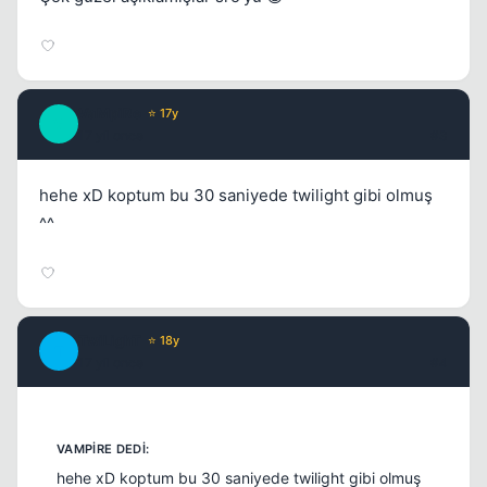
VaMpiRe
⭐ 17y
V
17 yil once
#3
Kapat
hehe xD koptum bu 30 saniyede twilight gibi olmuş
^^
TwiLighT
⭐ 18y
Kapat
T
17 yil once
#4
hehe xD koptum bu 30 saniyede twilight gibi olmuş