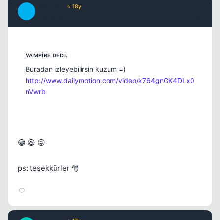
TwiLighT
⭐ 18y
T
17 yil once
#6
Buradan izleyebilirsin kuzum =)
http://www.dailymotion.com/video/k764gnGK4DLx0
nVwrb
😁 😆 😜
ps: teşekkürler 🎅