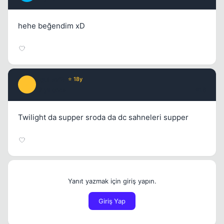
hehe beğendim xD
PquLex'B
⭐ 18y
P
17 yil once
#16
Twilight da supper sroda da dc sahneleri supper
Yanıt yazmak için giriş yapın.
Giriş Yap