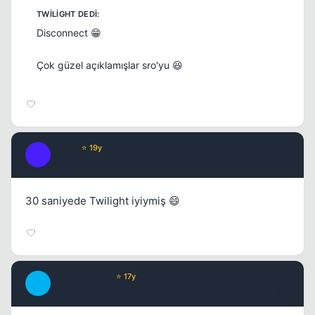
Disconnect 😁
Çok güzel açıklamışlar sro'yu 😆
Buura
⭐ 19y
B
17 yil once
#10
30 saniyede Twilight iyiymiş 😄
SatanicTurtle
⭐ 17y
S
17 yil once
#11