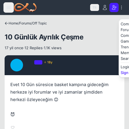
Icerige atla
Kapat
TR
Home
/
Forums
/
Off Topic
Com
For
10 Günlük Ayrılık Çeşme
Com
Gam
Tren
17 yil once
·
12 Replies
·
1.1K views
Mem
Sear
Truth
OP
⭐ 18y
Kapat
T
Logi
17 yil once
#1
Sign
Evet 10 Gün süresice basket kampına gideceğim
herkeze iyi forumlar ve iyi zamanlar şimdiden
herkezi özleyeceğim 😊
😈