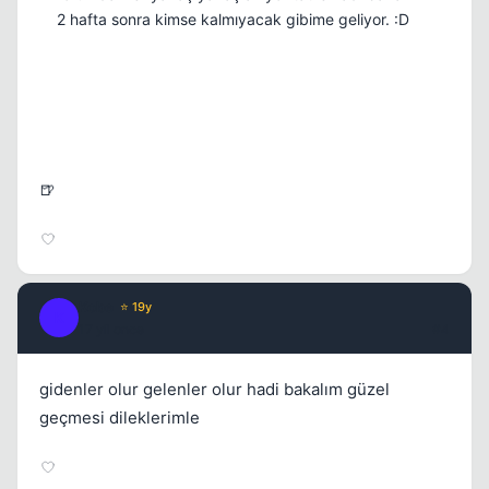
2 hafta sonra kimse kalmıyacak gibime geliyor. :D
🍺
Kapat
Kobe
⭐ 19y
K
17 yil once
#4
gidenler olur gelenler olur hadi bakalım güzel
geçmesi dileklerimle