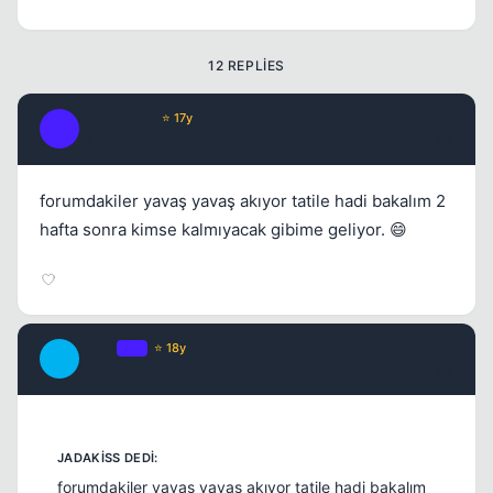
Kapat
12 REPLIES
joLLy jaRin
⭐ 17y
J
17 yil once
#2
forumdakiler yavaş yavaş akıyor tatile hadi bakalım 2
hafta sonra kimse kalmıyacak gibime geliyor. 😄
Kapat
Truth
OP
⭐ 18y
T
17 yil once
#3
forumdakiler yavaş yavaş akıyor tatile hadi bakalım