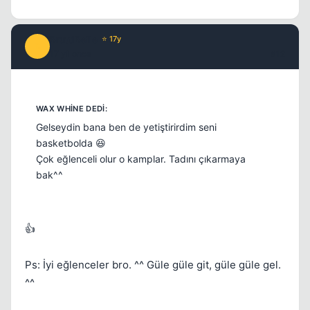
BruttiBelle
⭐ 17y
B
17 yil once
#12
Gelseydin bana ben de yetiştirirdim seni
basketbolda 😆
Çok eğlenceli olur o kamplar. Tadını çıkarmaya
bak^^
👍
Ps: İyi eğlenceler bro. ^^ Güle güle git, güle güle gel.
^^