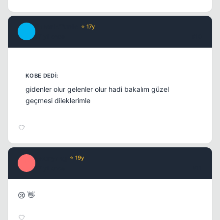
SatanicTurtle
⭐ 17y
S
17 yil once
#10
gidenler olur gelenler olur hadi bakalım güzel
geçmesi dileklerimle
yeonyang
⭐ 19y
Y
17 yil once
#11
😢 👋