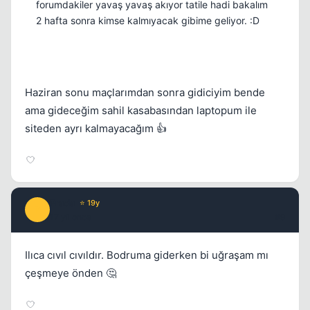
forumdakiler yavaş yavaş akıyor tatile hadi bakalım
2 hafta sonra kimse kalmıyacak gibime geliyor. :D
Haziran sonu maçlarımdan sonra gidiciyim bende
ama gideceğim sahil kasabasından laptopum ile
siteden ayrı kalmayacağım 👍
Prada
⭐ 19y
P
17 yil once
#9
Ilıca cıvıl cıvıldır. Bodruma giderken bi uğraşam mı
çeşmeye önden 🤔