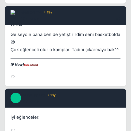
Wax Whine
⭐ 19y
17 yil once
#5
Gelseydin bana ben de yetiştirirdim seni basketbolda
😆
Çok eğlenceli olur o kamplar. Tadını çıkarmaya bak^^
[F New]
Solo
Gitarist
Winterspring
⭐ 18y
W
17 yil once
#6
İyi eğlenceler.