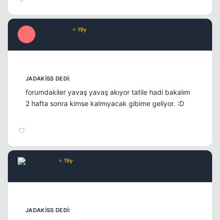
Misproject
⭐ 19y
M
17 yil once
#7
forumdakiler yavaş yavaş akıyor tatile hadi bakalım
2 hafta sonra kimse kalmıyacak gibime geliyor. :D
Windy
⭐ 19y
17 yil once
#8