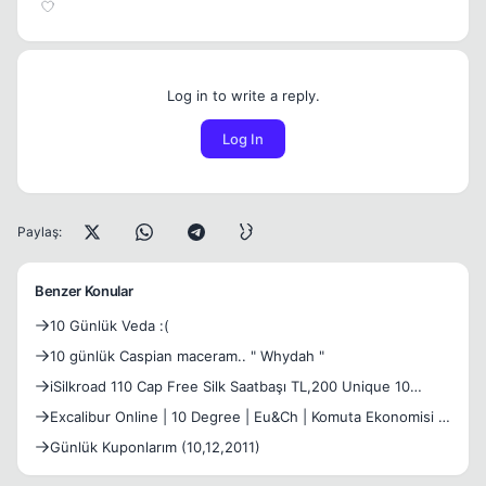
Log in to write a reply.
Log In
Paylaş:
Benzer Konular
10 Günlük Veda :(
10 günlük Caspian maceram.. " Whydah "
iSilkroad 110 Cap Free Silk Saatbaşı TL,200 Unique 10
TL,Günlük Ödül | Açılış : 15 Aralık 2018
Excalibur Online | 10 Degree | Eu&Ch | Komuta Ekonomisi |
Günlük Görevler | G.O 10/04
Günlük Kuponlarım (10,12,2011)