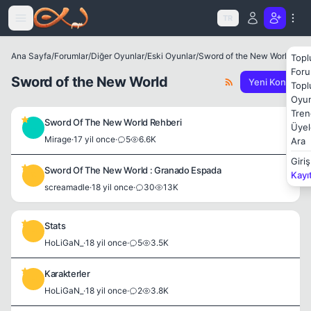
Icerige atla
TR
Ana Sayfa
/
Forumlar
/
Diğer Oyunlar
/
Eski Oyunlar
/
Sword of the New World
Topl
Foru
Sword of the New World
Yeni Konu
Topl
Oyun
Tren
Sword Of The New World Rehberi
Üyel
M
Mirage
·
17 yil once
·
5
6.6K
Ara
Giriş
Sword Of The New World : Granado Espada
Kayı
S
screamadle
·
18 yil once
·
30
13K
Stats
H
HoLiGaN_
·
18 yil once
·
5
3.5K
Karakterler
H
HoLiGaN_
·
18 yil once
·
2
3.8K