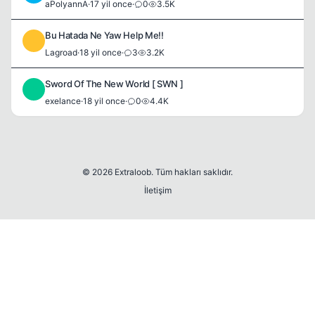
aPolyannA
·
17 yil once
·
0
3.5K
Bu Hatada Ne Yaw Help Me!!
L
Lagroad
·
18 yil once
·
3
3.2K
Sword Of The New World [ SWN ]
E
exelance
·
18 yil once
·
0
4.4K
© 2026 Extraloob. Tüm hakları saklıdır.
İletişim