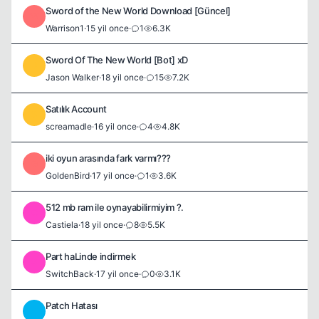
Sword of the New World Download [Güncel]
W
Warrison1
·
15 yil once
·
1
6.3K
Sword Of The New World [Bot] xD
J
Jason Walker
·
18 yil once
·
15
7.2K
Satılık Account
S
screamadle
·
16 yil once
·
4
4.8K
iki oyun arasında fark varmı???
G
GoldenBird
·
17 yil once
·
1
3.6K
512 mb ram ile oynayabilirmiyim ?.
C
Castiela
·
18 yil once
·
8
5.5K
Part haLinde indirmek
S
SwitchBack
·
17 yil once
·
0
3.1K
Patch Hatası
A