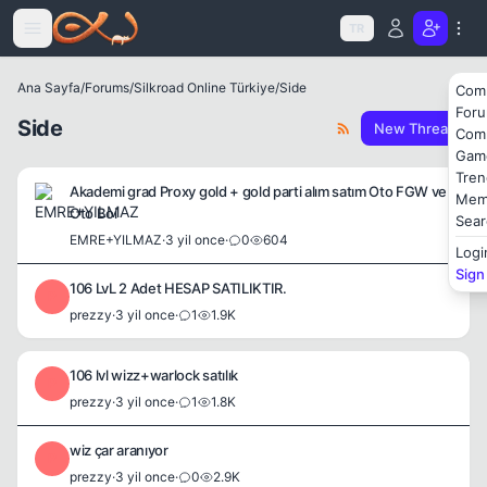
Icerige atla
TR
Ana Sayfa
/
Forums
/
Silkroad Online Türkiye
/
Side
Com
For
Side
New Thread
Com
Gam
Tren
Akademi grad Proxy gold + gold parti alım satım Oto FGW ve
Mem
Oto Boi
Sear
EMRE+YILMAZ
·
3 yil once
·
0
604
Logi
Sign
106 LvL 2 Adet HESAP SATILIKTIR.
P
prezzy
·
3 yil once
·
1
1.9K
106 lvl wizz+warlock satılık
P
prezzy
·
3 yil once
·
1
1.8K
wiz çar aranıyor
P
prezzy
·
3 yil once
·
0
2.9K