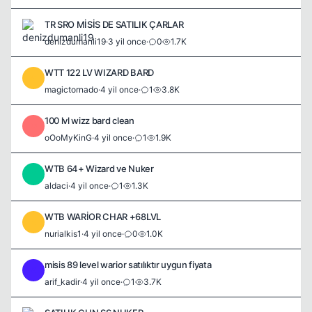
TR SRO MİSİS DE SATILIK ÇARLAR
denizdumanli19
·
3 yil once
·
0
1.7K
WTT 122 LV WIZARD BARD
M
magictornado
·
4 yil once
·
1
3.8K
100 lvl wizz bard clean
O
oOoMyKinG
·
4 yil once
·
1
1.9K
WTB 64+ Wizard ve Nuker
A
aldaci
·
4 yil once
·
1
1.3K
WTB WARİOR CHAR +68LVL
N
nurialkis1
·
4 yil once
·
0
1.0K
misis 89 level warior satılıktır uygun fiyata
A
arif_kadir
·
4 yil once
·
1
3.7K