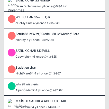
SATILIK CHN SS NUKER
Ozan Dinlenmez
·
4 yil once
·
0
1.4K
WTB CLEAN 95+ Eu Çar
O
oOoMyKinG
·
4 yil once
·
0
649
Satılık 88 Lv Wizz/ Cleric - 88 Lv Warrior/ Bard
P
picardy
·
5 yil once
·
5
2.3K
SATILIK CHAR S DEVİLLİ
C
Copyright
·
4 yil once
·
4
1.5K
8 adet eu char.
N
NightMare54
·
4 yil once
·
1
967
wts 91 wiz cleric
A
Alper Özdemir
·
4 yil once
·
2
1.6K
MİSİS DE SATILIK 4 ADET EU CHAR
sametdemir
·
4 yil once
·
4
3.0K