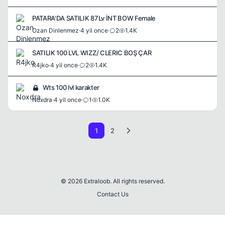
PATARA'DA SATILIK 87Lv İNT BOW Female
Ozan Dinlenmez
·
4 yil once
·
2
1.4K
SATILIK 100 LVL WIZZ/ CLERIC BOŞ ÇAR
R4jko
·
4 yil once
·
2
1.4K
Wts 100 lvl karakter
Noxdra
·
4 yil once
·
1
1.0K
1
2
© 2026 Extraloob. All rights reserved.
Contact Us