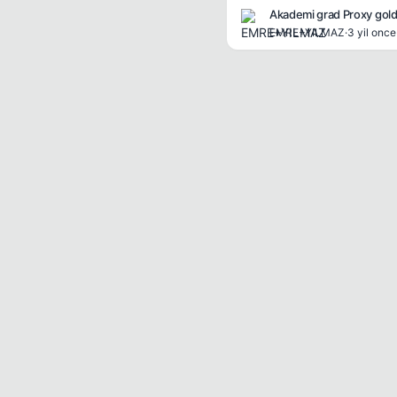
Akademi grad Proxy gold 
EMRE+YILMAZ
·
3 yil once