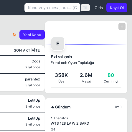
Giriş
Kayıt Ol
TR
Yeni Konu
E
SON AKTIVITE
ExtraLoob
Coqs
ExtraLoob Oyun Topluluğu
2 yil once
358K
2.6M
80
parantex
Üye
Mesaj
Çevrimiçi
3 yil once
LetitUp
3 yil once
🔥 Gündem
Tümü
LetitUp
1.
Thanatos
WTS 128 LV WİZ BARD
3 yil once
1