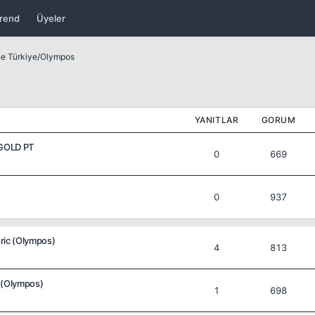
rend
Üyeler
ne Türkiye
/
Olympos
YANITLAR
GORUM
GOLD PT
0
669
0
937
ric (Olympos)
4
813
 (Olympos)
1
698