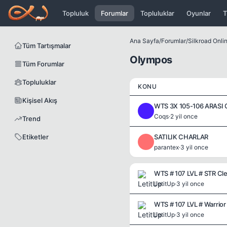
Icerige atla
Topluluk
Forumlar
Topluluklar
Oyunlar
T
Ana Sayfa
/
Forumlar
/
Silkroad Onli
Tüm Tartışmalar
Olympos
Tüm Forumlar
Topluluklar
KONU
Kişisel Akış
WTS 3X 105-106 ARASI 
C
Coqs
·
2 yil once
Trend
Etiketler
SATILIK CHARLAR
P
parantex
·
3 yil once
WTS # 107 LVL # STR Cle
LetitUp
·
3 yil once
WTS # 107 LVL # Warrior
LetitUp
·
3 yil once