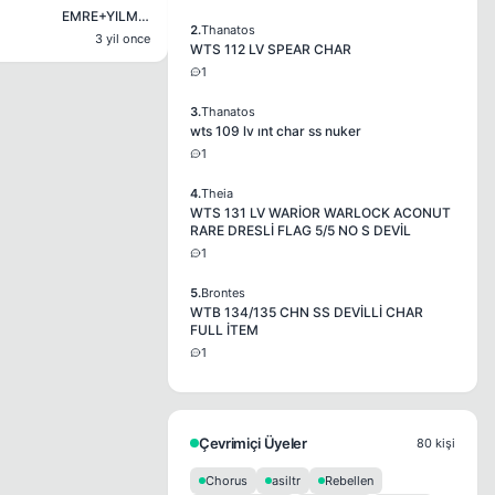
EMRE+YILMAZ
2.
Thanatos
3 yil once
WTS 112 LV SPEAR CHAR
1
3.
Thanatos
wts 109 lv ınt char ss nuker
1
4.
Theia
WTS 131 LV WARİOR WARLOCK ACONUT
RARE DRESLİ FLAG 5/5 NO S DEVİL
1
5.
Brontes
WTB 134/135 CHN SS DEVİLLİ CHAR
FULL İTEM
1
Çevrimiçi Üyeler
80 kişi
Chorus
asiltr
Rebellen